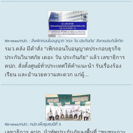
Nh-news/คปภ. : สั่งเพิกถอนใบอนุญาต 'เดอะ วัน ประกันภัย' สังเวยประกันโควิด
รมว.คลัง มีคำสั่ง “เพิกถอนใบอนุญาตประกอบธุรกิจ
ประกันวินาศภัย เดอะ วัน ประกันภัย” แล้ว เลขาธิการ
คปภ. สั่งตั้งศูนย์ทั่วประเทศให้คำแนะนำ รับเรื่องร้อง
เรียน และอำนวยความสะดวก แก่ผู้...
Nh-news/คปภ.: คปภ.เพื่อชุมชนปีที่ 5
เลขาธิการ คปภ. นำทัพประกันภัยลงพื้นที่ “ชุมชนเกาะ