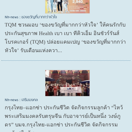
Nh-news : ของขวัญที่มากกว่าหัวใจ
TQM ชวนมอบ ‘ของขวัญที่มากกว่าหัวใจ’ ให้คนรักกับ
ประกันสุขภาพ Health เบา เบา ทีคิวเอ็ม อินชัวร์รันส์
โบรคเกอร์ (TQM) ปล่อยแคมเปญ ‘ของขวัญที่มากกว่า
หัวใจ’ รับเดือนแห่งควา...
Nh-news : เสริมมงคล
กรุงไทย–แอกซ่า ประกันชีวิต จัดกิจกรรมลูกค้า “ไหว้
พระเสริมมงคลรับตรุษจีน กับอาจารย์เป็นหนึ่ง วงษ์ภู
ดร” บมจ.กรุงไทย-แอกซ่า ประกันชีวิต จัดกิจกรรม