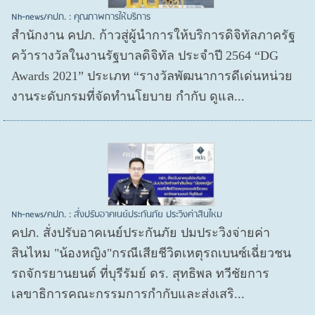
Nh-news/คปภ. : คุณภาพการให้บริการ
สำนักงาน คปภ. ก้าวสู่ผู้นำการให้บริการดิจิทัลภาครัฐ
คว้ารางวัลในงานรัฐบาลดิจิทัล ประจำปี 2564 “DG
Awards 2021” ประเภท “รางวัลพัฒนาการดีเด่นหน่วย
งานระดับกรมที่จัดทำนโยบาย กำกับ ดูแล...
Nh-news/คปภ. : สั่งปรับอาคเนย์ประกันภัย ประวิงค่าสินไหม
คปภ. สั่งปรับอาคเนย์ประกันภัย ปมประวิงจ่ายค่า
สินไหม "น้องหญิง"กรณีเสียชีวิตเหตุรถเบนซ์เฉี่ยวชน
รถจักรยานยนต์ ที่บุรีรัมย์ ดร. สุทธิพล ทวีชัยการ
เลขาธิการคณะกรรมการกำกับและส่งเสริ...