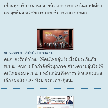
เชื่อมทุกบริการผ่านปลายนิ้ว ง่าย ครบ จบในแอปเดียว
ดร.สุทธิพล ทวีชัยการ เลขาธิการคณะกรรมก...
Nh-news/คปภ. : อุ่นใจเมื่อมีประกันพ.ร.บ.
คปภ. ส่งรักทั่วไทย ให้คนไทยอุ่นใจเมื่อมีประกันภัย
พ.ร.บ.· คปภ. ผนึกกำลังทั่วทุกภาค สร้างความอุ่นใจให้
คนไทยมอบ พ.ร.บ. 1 หมื่นฉบับ ดึงดารา นักแสดงแพน
เค้ก เขมนิจ และ ท็อป จรณ กระตุ้นป...