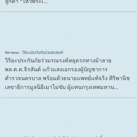
ลูกค้า “ไหว้พระเ...
Nh-news : วิริยะประกันภัยร่วมรณรงค์
วิริยะประกันภัยร่วมรณรงค์หยุดรถทางม้าลาย
พล.ต.ต.จิรสันต์ แก้วแสงเอกรองผู้บัญชาการ
ตำรวจนครบาล พร้อมด้วยนายแพทย์แท้จริง ศิริพานิช
เลขาธิการมูลนิธิเมาไม่ขับ ผู้แทนกรุงเทพมหาน...