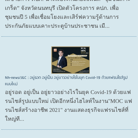
เกร็ด” จังหวัดนนทบุรี เปิดตัวโครงการ คปภ. เพื่อ
ชุมชนปี 5 เพื่อเชื่อมโยงและเสิร์ฟความรู้ด้านการ
ประกันภัยแบบเคาะประตูบ้านประชาชน เมื...
Nh-news/J&C : อยู่รอด อยู่เป็น อยู่ยาวอย่างไรในยุค Covid-19 ด้วยแฟรนไชส์รูป
แบบใหม่
อยู่รอด อยู่​เป็น อยู่​ยาวอย่างไรในยุค Covid​-19 ด้วยแฟ
รนไชส์​รูปแบบใหม่ เปิดอีกหนึ่งไฮไลท์ในงาน"MOC แฟ
รนไชส์สร้างอาชีพ 2021" งานแสดงธุรกิจแฟรนไชส์ที่
ใหญ่ที...