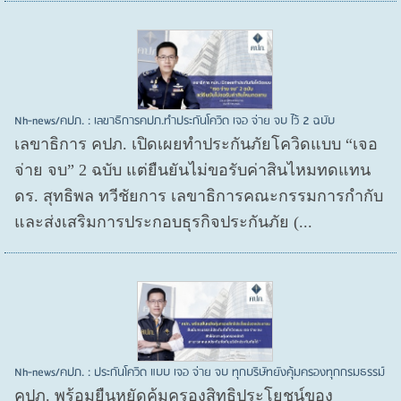
Nh-news/คปภ. : เลขาธิการคปภ.ทำประกันโควิด เจอ จ่าย จบ ไว้ 2 ฉบับ
เลขาธิการ คปภ. เปิดเผยทำประกันภัยโควิดแบบ “เจอ
จ่าย จบ” 2 ฉบับ แต่ยืนยันไม่ขอรับค่าสินไหมทดแทน
ดร. สุทธิพล ทวีชัยการ เลขาธิการคณะกรรมการกำกับ
และส่งเสริมการประกอบธุรกิจประกันภัย (...
Nh-news/คปภ. : ประกันโควิด แบบ เจอ จ่าย จบ ทุกบริษัทยังคุ้มครองทุกกรมธรรม์
คปภ. พร้อมยืนหยัดคุ้มครองสิทธิประโยชน์ของ