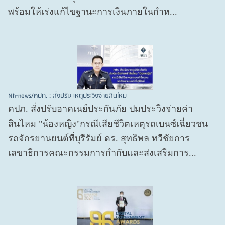
พร้อมให้เร่งแก้ไขฐานะการเงินภายในกำห...
Nh-news/คปภ. : สั่งปรับ เหตุประวิงจ่ายสินไหม
คปภ. สั่งปรับอาคเนย์ประกันภัย ปมประวิงจ่ายค่า
สินไหม "น้องหญิง"กรณีเสียชีวิตเหตุรถเบนซ์เฉี่ยวชน
รถจักรยานยนต์ที่บุรีรัมย์ ดร. สุทธิพล ทวีชัยการ
เลขาธิการคณะกรรมการกำกับและส่งเสริมการ...