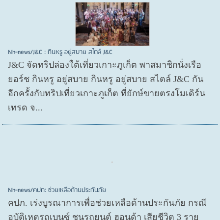
Nh-news/J&C : กินหรู อยู่สบาย สไตล์ J&C
J&C จัดทริปล่องใต้เที่ยวเกาะภูเก็ต พาสมาชิกนั่งเรือ
ยอร์ช กินหรู อยู่สบาย กินหรู อยู่สบาย สไตล์ J&C กัน
อีกครั้งกับทริปเที่ยวเกาะภูเก็ต ที่ยักษ์ขายตรงโมเดิร์น
เทรด จ...
Nh-news/คปภ: ช่วยเหลือด้านประกันภัย
คปภ. เร่งบูรณาการเพื่อช่วยเหลือด้านประกันภัย กรณี
อุบัติเหตุรถเบนซ์ ชนรถยนต์ ฮอนด้า เสียชีวิต 3 ราย