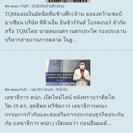
Nh-news /TQM : อัดฉีดทีมช้างศึก1ล้าน
TQMมอบเงินอัดฉีดทีมช้างศึก1ล้าน ฉลองคว้าแชมป์
อาเซียน บริษัท ทีคิวเอ็ม อินชัวร์รันส์ โบรคเกอร์ จำกัด
หรือ TQMโดย นายคมเนตร เนตรประไพ รองประธาน
บริหารสายงานการตลาด ในฐ...
Nh-news/คปภ. : เลขาธิการคปภ. ติดโควิด
เลขาธิการ คปภ. เปิดไทม์ไลน์ หลังทราบว่าติดโค
วิด-19 ดร. สุทธิพล ทวีชัยการ เลขาธิการคณะ
กรรมการกำกับและส่งเสริมการประกอบธุรกิจประกัน
ภัย (เลขาธิการ คปภ.) เปิดเผยว่า ก่อนอื่นผมต้...