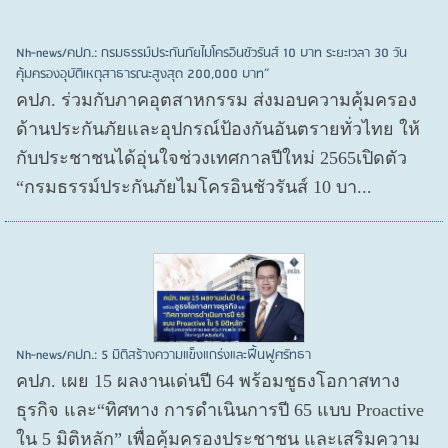
Nh-news/คปภ.: กรมธรรม์ประกันภัยไมโครอินชัวรันส์ 10 บาท ระยะเวลา 30 วัน
คุ้มครองอุบัติเหตุสาธารณะสูงสุด 200,000 บาท”
คปภ. ร่วมกับภาคอุตสาหกรรม ส่งมอบความคุ้มครอง
ด้านประกันภัยและอุปกรณ์ป้องกันอันตรายทั่วไทย ให้
กับประชาชนได้อุ่นใจช่วงเทศกาลปีใหม่ 2565เปิดตัว
“กรมธรรม์ประกันภัยไมโครอินชัวรันส์ 10 บา...
Nh-news/คปภ.: 5 มิติสร้างความแข็งแกร่งและฟื้นฟูศรัทธา
คปภ. เผย 15 ผลงานเด่นปี 64 พร้อมชูธงโอกาสทาง
ธุรกิจ และ“ทิศทาง การดำเนินการปี 65 แบบ Proactive
ใน 5 มิติหลัก” เพื่อคุ้มครองประชาชน และเสริมความ