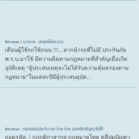
Nh-news / บ.กลาง : ขับรถไม่มีพ.ร.บ.
เตือนผู้ใช้รถใช้ถนน !!!...หากนำรถที่ไม่มี ประกันภัย
พ.ร.บ.มาใช้ มีความผิดตามกฎหมายที่สำคัญเมื่อเกิด
อุบัติเหตุ “ผู้ประสบเหตุจะไม่ได้รับความคุ้มครองตาม
กฎหมาย”ในแต่ละปีมีผู้ประสบอุบัต...
Nh-news : กรมธรรม์ประกัน เจอ จ่าย จ่าย บอกเลิกสัญญาไม่ได้
ถอดรหัส..! กฎกติกาสากล-กฎหมายไทย คลี่ปมปัญหา