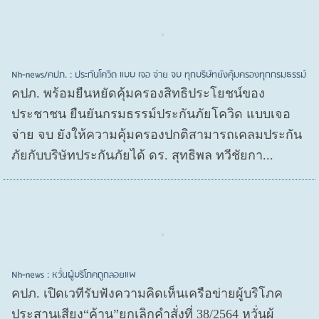
Nh-news/คปภ. : ประกันโควิด แบบ เจอ จ่าย จบ ทุกบริษัทยังคุ้มครองทุกกรมธรรม์
คปภ. พร้อมยืนหยัดคุ้มครองสิทธิประโยชน์ของ
ประชาชน ยืนยันกรมธรรม์ประกันภัยโควิด แบบเจอ
จ่าย จบ ยังให้ความคุ้มครองปกติสามารถเคลมประกัน
ภัยกับบริษัทประกันภัยได้ ดร. สุทธิพล ทวีชัยกา...
Nh-news : หวั่นผู้บริโภคถูกลอยแพ
คปภ. เปิดเวทีรับฟังความคิดเห็นเครือข่ายผู้บริโภค
ประสานเสียง“ค้าน”ยกเลิกคำสั่งที่ 38/2564 หวั่นผู้