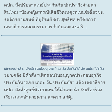
คปภ. สั่งปรับอาคเนย์ประกันภัย ปมประวิงจ่ายค่า
สินไหม "น้องหญิง"กรณีเสียชีวิตเหตุรถเบนซ์เฉี่ยวชน
รถจักรยานยนต์ ที่บุรีรัมย์ ดร. สุทธิพล ทวีชัยการ
เลขาธิการคณะกรรมการกำกับและส่งเสริ...
Nh-news/คปภ. : สั่งเพิกถอนใบอนุญาต 'เดอะ วัน ประกันภัย' สังเวยประกันโควิด
รมว.คลัง มีคำสั่ง “เพิกถอนใบอนุญาตประกอบธุรกิจ
ประกันวินาศภัย เดอะ วัน ประกันภัย” แล้ว เลขาธิการ
คปภ. สั่งตั้งศูนย์ทั่วประเทศให้คำแนะนำ รับเรื่องร้อง
เรียน และอำนวยความสะดวก แก่ผู้...