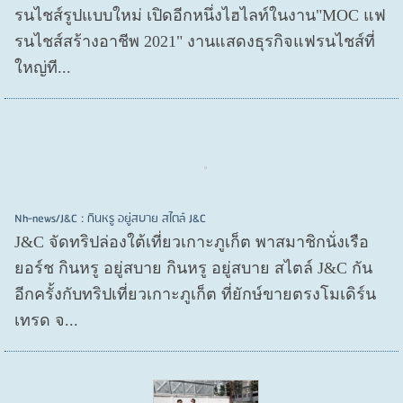
รนไชส์​รูปแบบใหม่ เปิดอีกหนึ่งไฮไลท์ในงาน"MOC แฟ
รนไชส์สร้างอาชีพ 2021" งานแสดงธุรกิจแฟรนไชส์ที่
ใหญ่ที...
Nh-news/J&C : กินหรู อยู่สบาย สไตล์ J&C
J&C จัดทริปล่องใต้เที่ยวเกาะภูเก็ต พาสมาชิกนั่งเรือ
ยอร์ช กินหรู อยู่สบาย กินหรู อยู่สบาย สไตล์ J&C กัน
อีกครั้งกับทริปเที่ยวเกาะภูเก็ต ที่ยักษ์ขายตรงโมเดิร์น
เทรด จ...