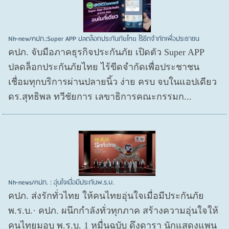
Nh-new/คปภ.:Super APP ปลดล็อกประกันภัยไทย ไร้ขีดจำกัดเพื่อประชาชน
คปภ. จับมือภาคธุรกิจประกันภัย เปิดตัว Super APP
ปลดล็อกประกันภัยไทย ไร้ขีดจำกัดเพื่อประชาชน
เชื่อมทุกบริการผ่านปลายนิ้ว ง่าย ครบ จบในแอปเดียว
ดร.สุทธิพล ทวีชัยการ เลขาธิการคณะกรรมก...
Nh-news/คปภ. : อุ่นใจเมื่อมีประกันพ.ร.บ.
คปภ. ส่งรักทั่วไทย ให้คนไทยอุ่นใจเมื่อมีประกันภัย
พ.ร.บ.· คปภ. ผนึกกำลังทั่วทุกภาค สร้างความอุ่นใจให้
คนไทยมอบ พ.ร.บ. 1 หมื่นฉบับ ดึงดารา นักแสดงแพน