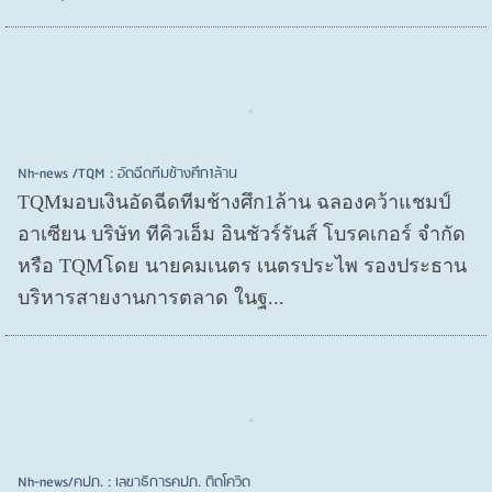
Nh-news /TQM : อัดฉีดทีมช้างศึก1ล้าน
TQMมอบเงินอัดฉีดทีมช้างศึก1ล้าน ฉลองคว้าแชมป์
อาเซียน บริษัท ทีคิวเอ็ม อินชัวร์รันส์ โบรคเกอร์ จำกัด
หรือ TQMโดย นายคมเนตร เนตรประไพ รองประธาน
บริหารสายงานการตลาด ในฐ...
Nh-news/คปภ. : เลขาธิการคปภ. ติดโควิด