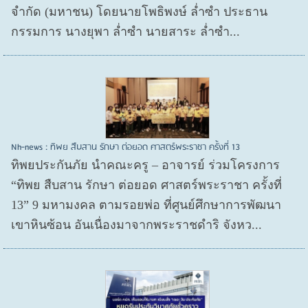
จำกัด (มหาชน) โดยนายโพธิพงษ์ ล่ำซำ ประธาน
กรรมการ นางยุพา ล่ำซำ นายสาระ ล่ำซำ...
Nh-news : ทิพย สืบสาน รักษา ต่อยอด ศาสตร์พระราชา ครั้งที่ 13
ทิพยประกันภัย นำคณะครู – อาจารย์ ร่วมโครงการ
“ทิพย สืบสาน รักษา ต่อยอด ศาสตร์พระราชา ครั้งที่
13” 9 มหามงคล ตามรอยพ่อ ที่ศูนย์ศึกษาการพัฒนา
เขาหินซ้อน อันเนื่องมาจากพระราชดำริ จังหว...