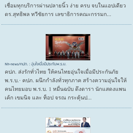
เชื่อมทุกบริการผ่านปลายนิ้ว ง่าย ครบ จบในแอปเดียว
ดร.สุทธิพล ทวีชัยการ เลขาธิการคณะกรรมก...
Nh-news/คปภ. : อุ่นใจเมื่อมีประกันพ.ร.บ.
คปภ. ส่งรักทั่วไทย ให้คนไทยอุ่นใจเมื่อมีประกันภัย
พ.ร.บ.· คปภ. ผนึกกำลังทั่วทุกภาค สร้างความอุ่นใจให้
คนไทยมอบ พ.ร.บ. 1 หมื่นฉบับ ดึงดารา นักแสดงแพน
เค้ก เขมนิจ และ ท็อป จรณ กระตุ้นป...