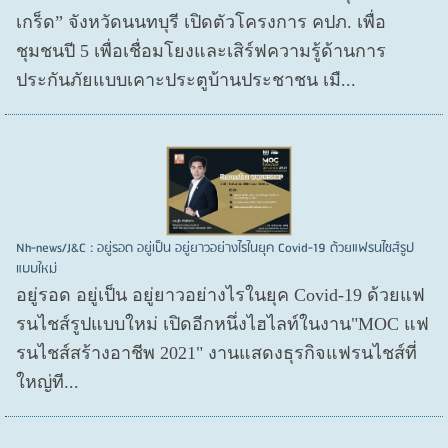
เกร็ด” จังหวัดนนทบุรี เปิดตัวโครงการ คปภ. เพื่อ
ชุมชนปี 5 เพื่อเชื่อมโยงและเสิร์ฟความรู้ด้านการ
ประกันภัยแบบเคาะประตูบ้านประชาชน เมื...
Nh-news/J&C : อยู่รอด อยู่เป็น อยู่ยาวอย่างไรในยุค Covid-19 ด้วยแฟรนไชส์รูป
แบบใหม่
อยู่รอด อยู่​เป็น อยู่​ยาวอย่างไรในยุค Covid​-19 ด้วยแฟ
รนไชส์​รูปแบบใหม่ เปิดอีกหนึ่งไฮไลท์ในงาน"MOC แฟ
รนไชส์สร้างอาชีพ 2021" งานแสดงธุรกิจแฟรนไชส์ที่
ใหญ่ที...