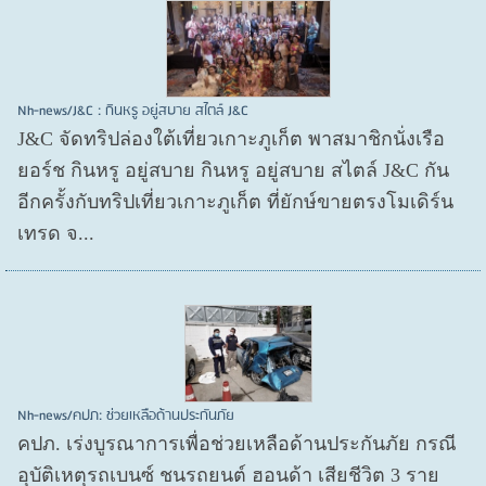
Nh-news/J&C : กินหรู อยู่สบาย สไตล์ J&C
J&C จัดทริปล่องใต้เที่ยวเกาะภูเก็ต พาสมาชิกนั่งเรือ
ยอร์ช กินหรู อยู่สบาย กินหรู อยู่สบาย สไตล์ J&C กัน
อีกครั้งกับทริปเที่ยวเกาะภูเก็ต ที่ยักษ์ขายตรงโมเดิร์น
เทรด จ...
Nh-news/คปภ: ช่วยเหลือด้านประกันภัย
คปภ. เร่งบูรณาการเพื่อช่วยเหลือด้านประกันภัย กรณี
อุบัติเหตุรถเบนซ์ ชนรถยนต์ ฮอนด้า เสียชีวิต 3 ราย