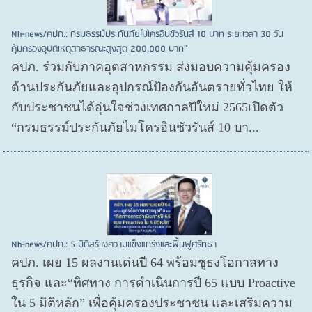
Nh-news/คปภ.: กรมธรรม์ประกันภัยไมโครอินชัวรันส์ 10 บาท ระยะเวลา 30 วัน
คุ้มครองอุบัติเหตุสาธารณะสูงสุด 200,000 บาท”
คปภ. ร่วมกับภาคอุตสาหกรรม ส่งมอบความคุ้มครอง
ด้านประกันภัยและอุปกรณ์ป้องกันอันตรายทั่วไทย ให้
กับประชาชนได้อุ่นใจช่วงเทศกาลปีใหม่ 2565เปิดตัว
“กรมธรรม์ประกันภัยไมโครอินชัวรันส์ 10 บา...
Nh-news/คปภ.: 5 มิติสร้างความแข็งแกร่งและฟื้นฟูศรัทธา
คปภ. เผย 15 ผลงานเด่นปี 64 พร้อมชูธงโอกาสทาง
ธุรกิจ และ“ทิศทาง การดำเนินการปี 65 แบบ Proactive
ใน 5 มิติหลัก” เพื่อคุ้มครองประชาชน และเสริมความ