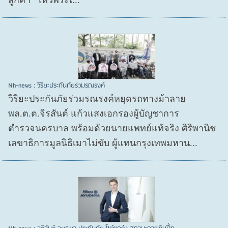
ลูกค้า “ไหว้พระเ...
Nh-news : วิริยะประกันภัยร่วมรณรงค์
วิริยะประกันภัยร่วมรณรงค์หยุดรถทางม้าลาย
พล.ต.ต.จิรสันต์ แก้วแสงเอกรองผู้บัญชาการ
ตำรวจนครบาล พร้อมด้วยนายแพทย์แท้จริง ศิริพานิช
เลขาธิการมูลนิธิเมาไม่ขับ ผู้แทนกรุงเทพมหาน...