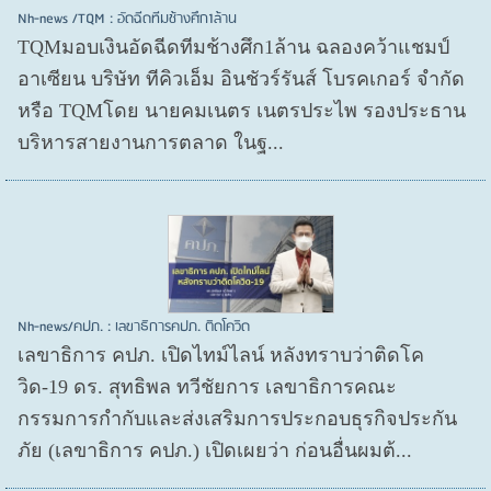
Nh-news /TQM : อัดฉีดทีมช้างศึก1ล้าน
TQMมอบเงินอัดฉีดทีมช้างศึก1ล้าน ฉลองคว้าแชมป์
อาเซียน บริษัท ทีคิวเอ็ม อินชัวร์รันส์ โบรคเกอร์ จำกัด
หรือ TQMโดย นายคมเนตร เนตรประไพ รองประธาน
บริหารสายงานการตลาด ในฐ...
Nh-news/คปภ. : เลขาธิการคปภ. ติดโควิด
เลขาธิการ คปภ. เปิดไทม์ไลน์ หลังทราบว่าติดโค
วิด-19 ดร. สุทธิพล ทวีชัยการ เลขาธิการคณะ
กรรมการกำกับและส่งเสริมการประกอบธุรกิจประกัน
ภัย (เลขาธิการ คปภ.) เปิดเผยว่า ก่อนอื่นผมต้...