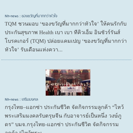
Nh-news : ของขวัญที่มากกว่าหัวใจ
TQM ชวนมอบ ‘ของขวัญที่มากกว่าหัวใจ’ ให้คนรักกับ
ประกันสุขภาพ Health เบา เบา ทีคิวเอ็ม อินชัวร์รันส์
โบรคเกอร์ (TQM) ปล่อยแคมเปญ ‘ของขวัญที่มากกว่า
หัวใจ’ รับเดือนแห่งควา...
Nh-news : เสริมมงคล
กรุงไทย–แอกซ่า ประกันชีวิต จัดกิจกรรมลูกค้า “ไหว้
พระเสริมมงคลรับตรุษจีน กับอาจารย์เป็นหนึ่ง วงษ์ภู
ดร” บมจ.กรุงไทย-แอกซ่า ประกันชีวิต จัดกิจกรรม