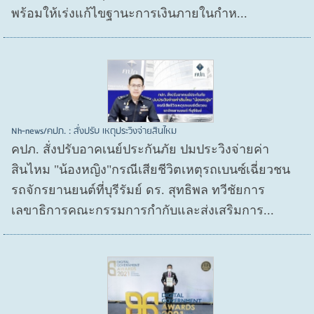
พร้อมให้เร่งแก้ไขฐานะการเงินภายในกำห...
Nh-news/คปภ. : สั่งปรับ เหตุประวิงจ่ายสินไหม
คปภ. สั่งปรับอาคเนย์ประกันภัย ปมประวิงจ่ายค่า
สินไหม "น้องหญิง"กรณีเสียชีวิตเหตุรถเบนซ์เฉี่ยวชน
รถจักรยานยนต์ที่บุรีรัมย์ ดร. สุทธิพล ทวีชัยการ
เลขาธิการคณะกรรมการกำกับและส่งเสริมการ...