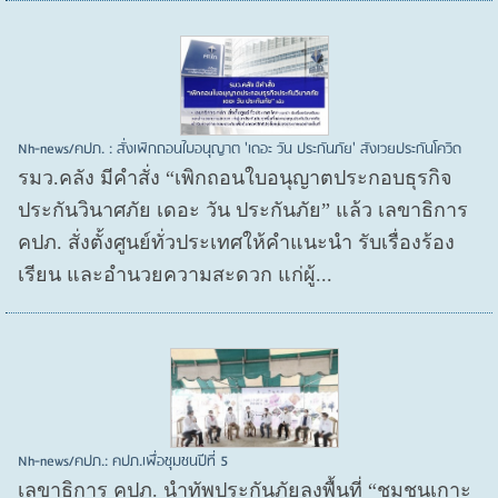
Nh-news/คปภ. : สั่งเพิกถอนใบอนุญาต 'เดอะ วัน ประกันภัย' สังเวยประกันโควิด
รมว.คลัง มีคำสั่ง “เพิกถอนใบอนุญาตประกอบธุรกิจ
ประกันวินาศภัย เดอะ วัน ประกันภัย” แล้ว เลขาธิการ
คปภ. สั่งตั้งศูนย์ทั่วประเทศให้คำแนะนำ รับเรื่องร้อง
เรียน และอำนวยความสะดวก แก่ผู้...
Nh-news/คปภ.: คปภ.เพื่อชุมชนปีที่ 5
เลขาธิการ คปภ. นำทัพประกันภัยลงพื้นที่ “ชุมชนเกาะ