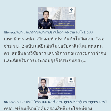
Nh-news/คปภ. : เลขาธิการคปภ.ทำประกันโควิด เจอ จ่าย จบ ไว้ 2 ฉบับ
เลขาธิการ คปภ. เปิดเผยทำประกันภัยโควิดแบบ “เจอ
จ่าย จบ” 2 ฉบับ แต่ยืนยันไม่ขอรับค่าสินไหมทดแทน
ดร. สุทธิพล ทวีชัยการ เลขาธิการคณะกรรมการกำกับ
และส่งเสริมการประกอบธุรกิจประกันภัย (...
Nh-news/คปภ. : ประกันโควิด แบบ เจอ จ่าย จบ ทุกบริษัทยังคุ้มครองทุกกรมธรรม์
คปภ. พร้อมยืนหยัดคุ้มครองสิทธิประโยชน์ของ