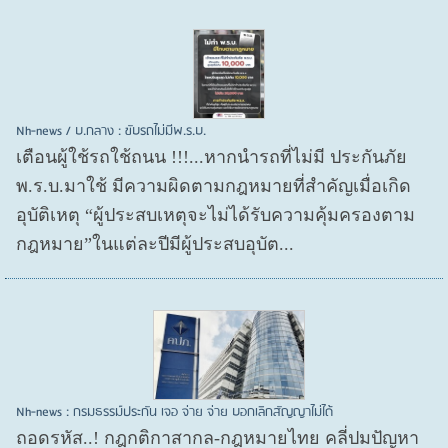
Nh-news / บ.กลาง : ขับรถไม่มีพ.ร.บ.
เตือนผู้ใช้รถใช้ถนน !!!...หากนำรถที่ไม่มี ประกันภัย
พ.ร.บ.มาใช้ มีความผิดตามกฎหมายที่สำคัญเมื่อเกิด
อุบัติเหตุ “ผู้ประสบเหตุจะไม่ได้รับความคุ้มครองตาม
กฎหมาย”ในแต่ละปีมีผู้ประสบอุบัต...
Nh-news : กรมธรรม์ประกัน เจอ จ่าย จ่าย บอกเลิกสัญญาไม่ได้
ถอดรหัส..! กฎกติกาสากล-กฎหมายไทย คลี่ปมปัญหา