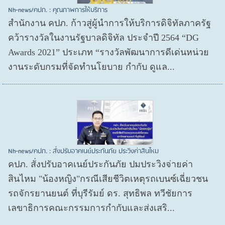
Nh-news/คปภ. : คุณภาพการให้บริการ
สำนักงาน คปภ. ก้าวสู่ผู้นำการให้บริการดิจิทัลภาครัฐ
คว้ารางวัลในงานรัฐบาลดิจิทัล ประจำปี 2564 “DG
Awards 2021” ประเภท “รางวัลพัฒนาการดีเด่นหน่วย
งานระดับกรมที่จัดทำนโยบาย กำกับ ดูแล...
Nh-news/คปภ. : สั่งปรับอาคเนย์ประกันภัย ประวิงค่าสินไหม
คปภ. สั่งปรับอาคเนย์ประกันภัย ปมประวิงจ่ายค่า
สินไหม "น้องหญิง"กรณีเสียชีวิตเหตุรถเบนซ์เฉี่ยวชน
รถจักรยานยนต์ ที่บุรีรัมย์ ดร. สุทธิพล ทวีชัยการ
เลขาธิการคณะกรรมการกำกับและส่งเสริ...