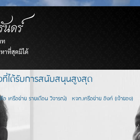
ยขายตรงที่ได้รับการสนับสนุนสูงสุด
อ เครือข่าย รายเดือน วิจารณ์) หจก.เครือข่าย อิงค์ (เจ้าของ)