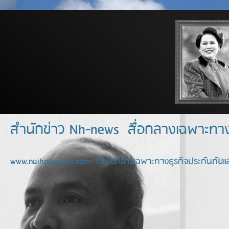
สำนักข่าว Nh-news สื่อกลางเฉพาะท
www.naihouonline.com เว็บไซต์ข่าวเฉพาะทางธุรกิจประกันภัยแล