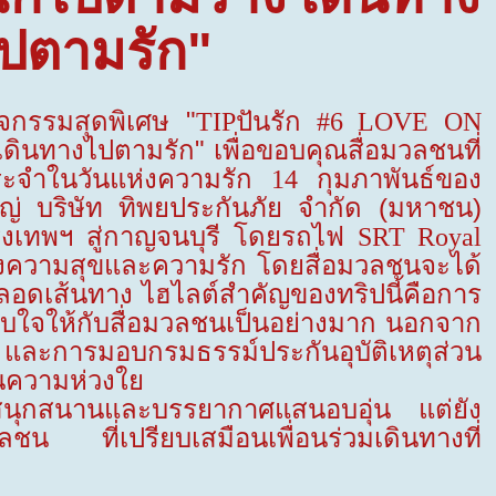
ปตามรัก"
ิจกรรมสุดพิเศษ "
ปันรัก
TIP
#6 LOVE ON
ดินทางไปตามรัก" เพื่อขอบคุณสื่อมวลชนที่
ประจำในวันแห่งความรัก
กุมภาพันธ์ของ
14
หญ่ บริษัท ทิพยประกันภัย จำกัด (มหาชน)
รุงเทพฯ สู่กาญจนบุรี โดยรถไฟ
SRT Royal
งความสุขและความรัก โดยสื่อมวลชนจะได้
อดเส้นทาง ไฮไลต์สำคัญของทริปนี้คือการ
ทับใจให้กับสื่อมวลชนเป็นอย่างมาก นอกจาก
ล และการมอบกรมธรรม์ประกันอุบัติเหตุส่วน
ทนความห่วงใย
วามสนุกสนานและบรรยากาศแสนอบอุ่น แต่ยัง
ลชน ที่เปรียบเสมือนเพื่อนร่วมเดินทางที่