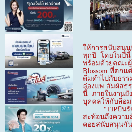
ให้การสนับสนุน
ทุกปี โดยในปีน
พร้อมด้วยคณะผู
ที่ตกแ
Blossom
ดื่มด่ำไปกับธร
ล่องแพ สัมผัสธ
นี้ ภายในงานยั
บุคคลให้กับสื่อ
ปัน
"TIP
สะท้อนถึงความส
คอยสนับสนุนกั