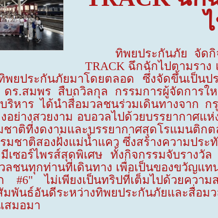
ไ
ทิพยประกันภัย จัดก
ฉึกฉักไปตามราง เ
TRACK
ทิพยประกันภัยมาโดยตลอด ซึ่งจัดขึ้นเป็น
ี้ ดร.สมพร สืบถวิลกุล กรรมการผู้จัดการใ
้บริหาร ได้นำสื่อมวลชนร่วมเดินทางจาก ก
ต่งอย่างสวยงาม อบอวลไปด้วยบรรยากาศแห่
รมชาติที่งดงามและบรรยากาศสุดโรแมนติกตล
รรมชาติสองฝั่งแม่น้ำแคว ซึ่งสร้างความประ
งมีเซอร์ไพรส์สุดพิเศษ ทั้งกิจกรรมจับรางวั
มวลชนทุกท่านที่เดินทาง เพื่อเป็นของขวัญแ
รัก
ไม่เพียงเป็นทริปที่เต็มไปด้วยค
#6"
ัมพันธ์อันดีระหว่างทิพยประกันภัยและสื่อมว
นเสมอมา