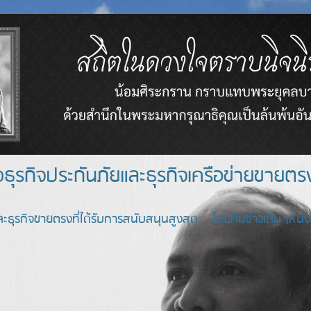
างธุรกิจประกันภัยและธุรกิจเครือข่า
ะธุรกิจขายตรงที่ได้รับการสนับสนุนสูงสุด โดยทีมข่าวเดิม (หนังสื