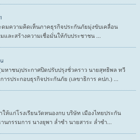
1
ะดมความคิดเห็นภาคธุรกิจประกันภัยมุ่งขับเคลื่อน
มและสร้างความเชื่อมั่นให้กับประชาชน ...
วน
ด (มหาชน)ประกาศปิดปรับปรุงชั่วคราว นายสุทธิพล ทวี
ารประกอบธุรกิจประกันภัย (เลขาธิการ คปภ.) ...
กษาให้แก่โรงเรียนวัดหนองกบ บริษัท เมืองไทยประกัน
ธานกรรมการ นางยุพา ล่ำซำ นายสาระ ล่ำซำ...