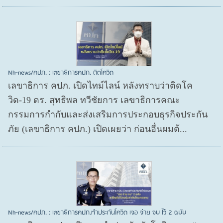
Nh-news/คปภ. : เลขาธิการคปภ. ติดโควิด
เลขาธิการ คปภ. เปิดไทม์ไลน์ หลังทราบว่าติดโค
วิด-19 ดร. สุทธิพล ทวีชัยการ เลขาธิการคณะ
กรรมการกำกับและส่งเสริมการประกอบธุรกิจประกัน
ภัย (เลขาธิการ คปภ.) เปิดเผยว่า ก่อนอื่นผมต้...
Nh-news/คปภ. : เลขาธิการคปภ.ทำประกันโควิด เจอ จ่าย จบ ไว้ 2 ฉบับ