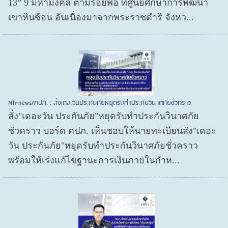
13” 9 มหามงคล ตามรอยพ่อ ที่ศูนย์ศึกษาการพัฒนา
เขาหินซ้อน อันเนื่องมาจากพระราชดำริ จังหว...
Nh-news/คปภ. : สั่งเดอะวันประกันภัยหยุดรับทำประกันวินาศภัยชั่วคราว
สั่ง"เดอะวัน ประกันภัย"หยุดรับทำประกันวินาศภัย
ชั่วคราว บอร์ด คปภ. เห็นชอบให้นายทะเบียนสั่ง"เดอะ
วัน ประกันภัย"หยุดรับทำประกันวินาศภัยชั่วคราว
พร้อมให้เร่งแก้ไขฐานะการเงินภายในกำห...