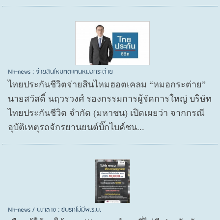
Nh-news : จ่ายสินไหมทดแทนหมอกระต่าย
ไทยประกันชีวิตจ่ายสินไหมฮอตเคลม “หมอกระต่าย”
นายสวัสดิ์ นฤวรวงศ์ รองกรรมการผู้จัดการใหญ่ บริษัท
ไทยประกันชีวิต จำกัด (มหาชน) เปิดเผยว่า จากกรณี
อุบัติเหตุรถจักรยานยนต์บิ๊กไบค์ชน...
Nh-news / บ.กลาง : ขับรถไม่มีพ.ร.บ.