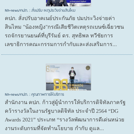
Nh-news/คปภ. : สั่งปรับ เหตุประวิงจ่ายสินไหม
คปภ. สั่งปรับอาคเนย์ประกันภัย ปมประวิงจ่ายค่า
สินไหม "น้องหญิง"กรณีเสียชีวิตเหตุรถเบนซ์เฉี่ยวชน
รถจักรยานยนต์ที่บุรีรัมย์ ดร. สุทธิพล ทวีชัยการ
เลขาธิการคณะกรรมการกำกับและส่งเสริมการ...
Nh-news/คปภ. : คุณภาพการให้บริการ
สำนักงาน คปภ. ก้าวสู่ผู้นำการให้บริการดิจิทัลภาครัฐ
คว้ารางวัลในงานรัฐบาลดิจิทัล ประจำปี 2564 “DG
Awards 2021” ประเภท “รางวัลพัฒนาการดีเด่นหน่วย
งานระดับกรมที่จัดทำนโยบาย กำกับ ดูแล...