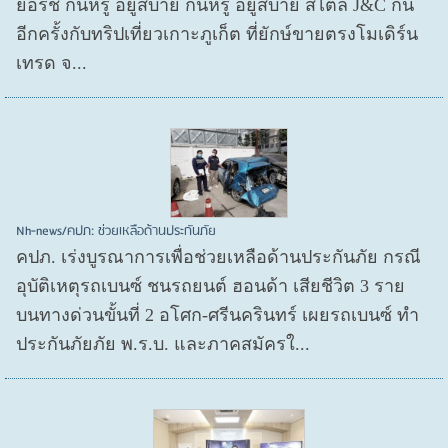
ยอร์ช กินหรู อยู่สบาย กินหรู อยู่สบาย สไตล์ J&C กัน
อีกครั้งกับทริปเที่ยวเกาะภูเก็ต ที่ยักษ์ขายตรงโมเดิร์น
เทรด จ...
Nh-news/คปภ: ช่วยเหลือด้านประกันภัย
คปภ. เร่งบูรณาการเพื่อช่วยเหลือด้านประกันภัย กรณี
อุบัติเหตุรถเบนซ์ ชนรถยนต์ ฮอนด้า เสียชีวิต 3 ราย
บนทางด่วนขั้นที่ 2 อโศก-ศรีนครินทร์ เผยรถเบนซ์ ทำ
ประกันภัยภัย พ.ร.บ. และภาคสมัครใ...