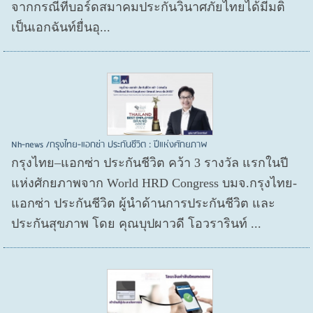
จากกรณีที่บอร์ดสมาคมประกันวินาศภัยไทยได้มีมติ
เป็นเอกฉันท์ยื่นอุ...
Nh-news /กรุงไทย-แอกซ่า ประกันชีวิต : ปีแห่งศักยภาพ
กรุงไทย–แอกซ่า ประกันชีวิต คว้า 3 รางวัล แรกในปี
แห่งศักยภาพจาก World HRD Congress บมจ.กรุงไทย-
แอกซ่า ประกันชีวิต ผู้นำด้านการประกันชีวิต และ
ประกันสุขภาพ โดย คุณบุปผาวดี โอวรารินท์ ...