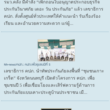
รมว.คลัง มีคำสั่ง “เพิกถอนใบอนุญาตประกอบธุรกิจ
ประกันวินาศภัย เดอะ วัน ประกันภัย” แล้ว เลขาธิการ
คปภ. สั่งตั้งศูนย์ทั่วประเทศให้คำแนะนำ รับเรื่องร้อง
เรียน และอำนวยความสะดวก แก่ผู้...
Nh-news/คปภ.: คปภ.เพื่อชุมชนปีที่ 5
เลขาธิการ คปภ. นำทัพประกันภัยลงพื้นที่ “ชุมชนเกาะ
เกร็ด” จังหวัดนนทบุรี เปิดตัวโครงการ คปภ. เพื่อ
ชุมชนปี 5 เพื่อเชื่อมโยงและเสิร์ฟความรู้ด้านการ
ประกันภัยแบบเคาะประตูบ้านประชาชน เมื...