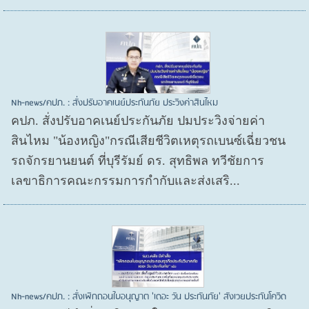
Nh-news/คปภ. : สั่งปรับอาคเนย์ประกันภัย ประวิงค่าสินไหม
คปภ. สั่งปรับอาคเนย์ประกันภัย ปมประวิงจ่ายค่า
สินไหม "น้องหญิง"กรณีเสียชีวิตเหตุรถเบนซ์เฉี่ยวชน
รถจักรยานยนต์ ที่บุรีรัมย์ ดร. สุทธิพล ทวีชัยการ
เลขาธิการคณะกรรมการกำกับและส่งเสริ...
Nh-news/คปภ. : สั่งเพิกถอนใบอนุญาต 'เดอะ วัน ประกันภัย' สังเวยประกันโควิด