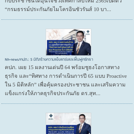
กับประชาชนได้อุ่นใจช่วงเทศกาลปีใหม่ 2565เปิดตัว
“กรมธรรม์ประกันภัยไมโครอินชัวรันส์ 10 บา...
Nh-news/คปภ.: 5 มิติสร้างความแข็งแกร่งและฟื้นฟูศรัทธา
คปภ. เผย 15 ผลงานเด่นปี 64 พร้อมชูธงโอกาสทาง
ธุรกิจ และ“ทิศทาง การดำเนินการปี 65 แบบ Proactive
ใน 5 มิติหลัก” เพื่อคุ้มครองประชาชน และเสริมความ
แข็งแกร่งให้ภาคธุรกิจประกันภัย ดร.สุท...