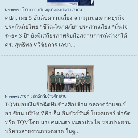
Nh-news : โควิดความเสี่ยงธุรกิจประกันภัย อันดับ 1
คปภ. เผย 5 อันดับความเสี่ยง จากมุมมองภาคธุรกิจ
ประกันภัยไทย “ชีวิต-วินาศภัย” ประสานเสียง “มั่นใจ
ระยะ 3 ปี” ยังมีเสถียรภาพรับมือสถานการณ์ต่างๆได้
ดร. สุทธิพล ทวีชัยการ เลขา...
Nh-news /TQM : อัดฉีดทีมช้างศึก1ล้าน
TQMมอบเงินอัดฉีดทีมช้างศึก1ล้าน ฉลองคว้าแชมป์
อาเซียน บริษัท ทีคิวเอ็ม อินชัวร์รันส์ โบรคเกอร์ จำกัด
หรือ TQMโดย นายคมเนตร เนตรประไพ รองประธาน
บริหารสายงานการตลาด ในฐ...