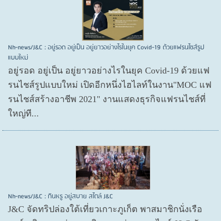
Nh-news/J&C : อยู่รอด อยู่เป็น อยู่ยาวอย่างไรในยุค Covid-19 ด้วยแฟรนไชส์รูป
แบบใหม่
อยู่รอด อยู่​เป็น อยู่​ยาวอย่างไรในยุค Covid​-19 ด้วยแฟ
รนไชส์​รูปแบบใหม่ เปิดอีกหนึ่งไฮไลท์ในงาน"MOC แฟ
รนไชส์สร้างอาชีพ 2021" งานแสดงธุรกิจแฟรนไชส์ที่
ใหญ่ที...
Nh-news/J&C : กินหรู อยู่สบาย สไตล์ J&C
J&C จัดทริปล่องใต้เที่ยวเกาะภูเก็ต พาสมาชิกนั่งเรือ