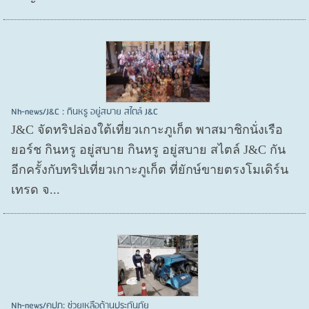
Nh-news/J&C : กินหรู อยู่สบาย สไตล์ J&C
J&C จัดทริปล่องใต้เที่ยวเกาะภูเก็ต พาสมาชิกนั่งเรือ
ยอร์ช กินหรู อยู่สบาย กินหรู อยู่สบาย สไตล์ J&C กัน
อีกครั้งกับทริปเที่ยวเกาะภูเก็ต ที่ยักษ์ขายตรงโมเดิร์น
เทรด จ...
Nh-news/คปภ: ช่วยเหลือด้านประกันภัย