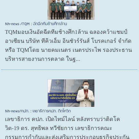
Nh-news /TQM : อัดฉีดทีมช้างศึก1ล้าน
TQMมอบเงินอัดฉีดทีมช้างศึก1ล้าน ฉลองคว้าแชมป์
อาเซียน บริษัท ทีคิวเอ็ม อินชัวร์รันส์ โบรคเกอร์ จำกัด
หรือ TQMโดย นายคมเนตร เนตรประไพ รองประธาน
บริหารสายงานการตลาด ในฐ...
Nh-news/คปภ. : เลขาธิการคปภ. ติดโควิด
เลขาธิการ คปภ. เปิดไทม์ไลน์ หลังทราบว่าติดโค
วิด-19 ดร. สุทธิพล ทวีชัยการ เลขาธิการคณะ
กรรมการกำกับและส่งเสริมการประกอบธุรกิจประกัน