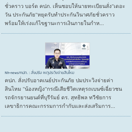
ชั่วคราว บอร์ด คปภ. เห็นชอบให้นายทะเบียนสั่ง"เดอะ
วัน ประกันภัย"หยุดรับทำประกันวินาศภัยชั่วคราว
พร้อมให้เร่งแก้ไขฐานะการเงินภายในกำห...
Nh-news/คปภ. : สั่งปรับ เหตุประวิงจ่ายสินไหม
คปภ. สั่งปรับอาคเนย์ประกันภัย ปมประวิงจ่ายค่า
สินไหม "น้องหญิง"กรณีเสียชีวิตเหตุรถเบนซ์เฉี่ยวชน
รถจักรยานยนต์ที่บุรีรัมย์ ดร. สุทธิพล ทวีชัยการ
เลขาธิการคณะกรรมการกำกับและส่งเสริมการ...