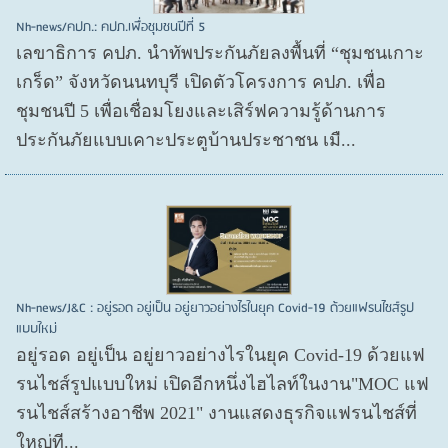
Nh-news/คปภ.: คปภ.เพื่อชุมชนปีที่ 5
เลขาธิการ คปภ. นำทัพประกันภัยลงพื้นที่ “ชุมชนเกาะ
เกร็ด” จังหวัดนนทบุรี เปิดตัวโครงการ คปภ. เพื่อ
ชุมชนปี 5 เพื่อเชื่อมโยงและเสิร์ฟความรู้ด้านการ
ประกันภัยแบบเคาะประตูบ้านประชาชน เมื...
Nh-news/J&C : อยู่รอด อยู่เป็น อยู่ยาวอย่างไรในยุค Covid-19 ด้วยแฟรนไชส์รูป
แบบใหม่
อยู่รอด อยู่​เป็น อยู่​ยาวอย่างไรในยุค Covid​-19 ด้วยแฟ
รนไชส์​รูปแบบใหม่ เปิดอีกหนึ่งไฮไลท์ในงาน"MOC แฟ
รนไชส์สร้างอาชีพ 2021" งานแสดงธุรกิจแฟรนไชส์ที่
ใหญ่ที...