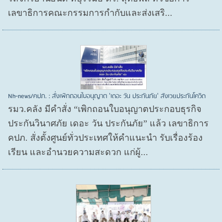
เลขาธิการคณะกรรมการกำกับและส่งเสริ...
Nh-news/คปภ. : สั่งเพิกถอนใบอนุญาต 'เดอะ วัน ประกันภัย' สังเวยประกันโควิด
รมว.คลัง มีคำสั่ง “เพิกถอนใบอนุญาตประกอบธุรกิจ
ประกันวินาศภัย เดอะ วัน ประกันภัย” แล้ว เลขาธิการ
คปภ. สั่งตั้งศูนย์ทั่วประเทศให้คำแนะนำ รับเรื่องร้อง
เรียน และอำนวยความสะดวก แก่ผู้...