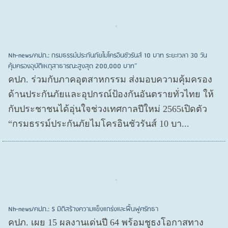
Nh-news/คปภ.: กรมธรรม์ประกันภัยไมโครอินชัวรันส์ 10 บาท ระยะเวลา 30 วัน
คุ้มครองอุบัติเหตุสาธารณะสูงสุด 200,000 บาท”
คปภ. ร่วมกับภาคอุตสาหกรรม ส่งมอบความคุ้มครอง
ด้านประกันภัยและอุปกรณ์ป้องกันอันตรายทั่วไทย ให้
กับประชาชนได้อุ่นใจช่วงเทศกาลปีใหม่ 2565เปิดตัว
“กรมธรรม์ประกันภัยไมโครอินชัวรันส์ 10 บา...
Nh-news/คปภ.: 5 มิติสร้างความแข็งแกร่งและฟื้นฟูศรัทธา
คปภ. เผย 15 ผลงานเด่นปี 64 พร้อมชูธงโอกาสทาง