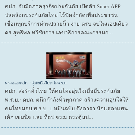
คปภ. จับมือภาคธุรกิจประกันภัย เปิดตัว Super APP
ปลดล็อกประกันภัยไทย ไร้ขีดจำกัดเพื่อประชาชน
เชื่อมทุกบริการผ่านปลายนิ้ว ง่าย ครบ จบในแอปเดียว
ดร.สุทธิพล ทวีชัยการ เลขาธิการคณะกรรมก...
Nh-news/คปภ. : อุ่นใจเมื่อมีประกันพ.ร.บ.
คปภ. ส่งรักทั่วไทย ให้คนไทยอุ่นใจเมื่อมีประกันภัย
พ.ร.บ.· คปภ. ผนึกกำลังทั่วทุกภาค สร้างความอุ่นใจให้
คนไทยมอบ พ.ร.บ. 1 หมื่นฉบับ ดึงดารา นักแสดงแพน
เค้ก เขมนิจ และ ท็อป จรณ กระตุ้นป...