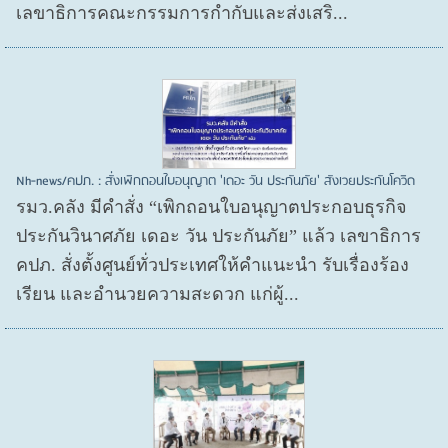
เลขาธิการคณะกรรมการกำกับและส่งเสริ...
Nh-news/คปภ. : สั่งเพิกถอนใบอนุญาต 'เดอะ วัน ประกันภัย' สังเวยประกันโควิด
รมว.คลัง มีคำสั่ง “เพิกถอนใบอนุญาตประกอบธุรกิจ
ประกันวินาศภัย เดอะ วัน ประกันภัย” แล้ว เลขาธิการ
คปภ. สั่งตั้งศูนย์ทั่วประเทศให้คำแนะนำ รับเรื่องร้อง
เรียน และอำนวยความสะดวก แก่ผู้...