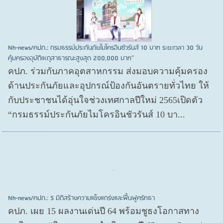
Nh-news/คปภ.: กรมธรรม์ประกันภัยไมโครอินชัวรันส์ 10 บาท ระยะเวลา 30 วัน
คุ้มครองอุบัติเหตุสาธารณะสูงสุด 200,000 บาท”
คปภ. ร่วมกับภาคอุตสาหกรรม ส่งมอบความคุ้มครอง
ด้านประกันภัยและอุปกรณ์ป้องกันอันตรายทั่วไทย ให้
กับประชาชนได้อุ่นใจช่วงเทศกาลปีใหม่ 2565เปิดตัว
“กรมธรรม์ประกันภัยไมโครอินชัวรันส์ 10 บา...
Nh-news/คปภ.: 5 มิติสร้างความแข็งแกร่งและฟื้นฟูศรัทธา
คปภ. เผย 15 ผลงานเด่นปี 64 พร้อมชูธงโอกาสทาง