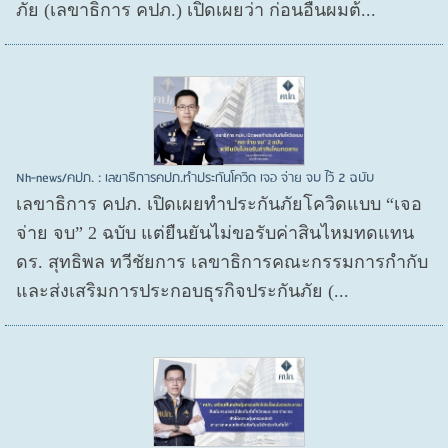
ภัย (เลขาธิการ คปภ.) เปิดเผยว่า ก่อนอื่นผมต้...
Nh-news/คปภ. : เลขาธิการคปภ.ทำประกันโควิด เจอ จ่าย จบ ไว้ 2 ฉบับ
เลขาธิการ คปภ. เปิดเผยทำประกันภัยโควิดแบบ “เจอ
จ่าย จบ” 2 ฉบับ แต่ยืนยันไม่ขอรับค่าสินไหมทดแทน
ดร. สุทธิพล ทวีชัยการ เลขาธิการคณะกรรมการกำกับ
และส่งเสริมการประกอบธุรกิจประกันภัย (...