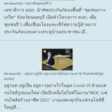
Nh-news/คปภ.: คปภ.เพื่อชุมชนปีที่ 5
เลขาธิการ คปภ. นำทัพประกันภัยลงพื้นที่ “ชุมชนเกาะ
เกร็ด” จังหวัดนนทบุรี เปิดตัวโครงการ คปภ. เพื่อ
ชุมชนปี 5 เพื่อเชื่อมโยงและเสิร์ฟความรู้ด้านการ
ประกันภัยแบบเคาะประตูบ้านประชาชน เมื...
Nh-news/J&C : อยู่รอด อยู่เป็น อยู่ยาวอย่างไรในยุค Covid-19 ด้วยแฟรนไชส์รูป
แบบใหม่
อยู่รอด อยู่​เป็น อยู่​ยาวอย่างไรในยุค Covid​-19 ด้วยแฟ
รนไชส์​รูปแบบใหม่ เปิดอีกหนึ่งไฮไลท์ในงาน"MOC แฟ
รนไชส์สร้างอาชีพ 2021" งานแสดงธุรกิจแฟรนไชส์ที่
ใหญ่ที...