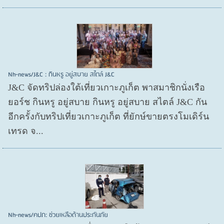
Nh-news/J&C : กินหรู อยู่สบาย สไตล์ J&C
J&C จัดทริปล่องใต้เที่ยวเกาะภูเก็ต พาสมาชิกนั่งเรือ
ยอร์ช กินหรู อยู่สบาย กินหรู อยู่สบาย สไตล์ J&C กัน
อีกครั้งกับทริปเที่ยวเกาะภูเก็ต ที่ยักษ์ขายตรงโมเดิร์น
เทรด จ...
Nh-news/คปภ: ช่วยเหลือด้านประกันภัย