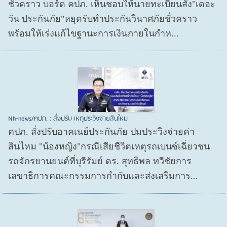
ชั่วคราว บอร์ด คปภ. เห็นชอบให้นายทะเบียนสั่ง"เดอะ
วัน ประกันภัย"หยุดรับทำประกันวินาศภัยชั่วคราว
พร้อมให้เร่งแก้ไขฐานะการเงินภายในกำห...
Nh-news/คปภ. : สั่งปรับ เหตุประวิงจ่ายสินไหม
คปภ. สั่งปรับอาคเนย์ประกันภัย ปมประวิงจ่ายค่า
สินไหม "น้องหญิง"กรณีเสียชีวิตเหตุรถเบนซ์เฉี่ยวชน
รถจักรยานยนต์ที่บุรีรัมย์ ดร. สุทธิพล ทวีชัยการ
เลขาธิการคณะกรรมการกำกับและส่งเสริมการ...