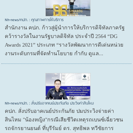
Nh-news/คปภ. : คุณภาพการให้บริการ
สำนักงาน คปภ. ก้าวสู่ผู้นำการให้บริการดิจิทัลภาครัฐ
คว้ารางวัลในงานรัฐบาลดิจิทัล ประจำปี 2564 “DG
Awards 2021” ประเภท “รางวัลพัฒนาการดีเด่นหน่วย
งานระดับกรมที่จัดทำนโยบาย กำกับ ดูแล...
Nh-news/คปภ. : สั่งปรับอาคเนย์ประกันภัย ประวิงค่าสินไหม
คปภ. สั่งปรับอาคเนย์ประกันภัย ปมประวิงจ่ายค่า
สินไหม "น้องหญิง"กรณีเสียชีวิตเหตุรถเบนซ์เฉี่ยวชน
รถจักรยานยนต์ ที่บุรีรัมย์ ดร. สุทธิพล ทวีชัยการ