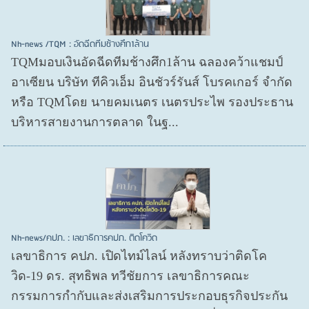
Nh-news /TQM : อัดฉีดทีมช้างศึก1ล้าน
TQMมอบเงินอัดฉีดทีมช้างศึก1ล้าน ฉลองคว้าแชมป์
อาเซียน บริษัท ทีคิวเอ็ม อินชัวร์รันส์ โบรคเกอร์ จำกัด
หรือ TQMโดย นายคมเนตร เนตรประไพ รองประธาน
บริหารสายงานการตลาด ในฐ...
Nh-news/คปภ. : เลขาธิการคปภ. ติดโควิด
เลขาธิการ คปภ. เปิดไทม์ไลน์ หลังทราบว่าติดโค
วิด-19 ดร. สุทธิพล ทวีชัยการ เลขาธิการคณะ
กรรมการกำกับและส่งเสริมการประกอบธุรกิจประกัน