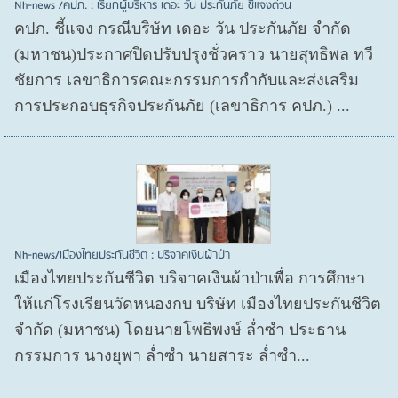
Nh-news /คปภ. : เรียกผู้บริหาร เดอะ วัน ประกันภัย ชี้แจงด่วน
คปภ. ชี้แจง กรณีบริษัท เดอะ วัน ประกันภัย จำกัด
(มหาชน)ประกาศปิดปรับปรุงชั่วคราว นายสุทธิพล ทวี
ชัยการ เลขาธิการคณะกรรมการกำกับและส่งเสริม
การประกอบธุรกิจประกันภัย (เลขาธิการ คปภ.) ...
Nh-news/เมืองไทยประกันชีวิต : บริจาคเงินผ้าป่า
เมืองไทยประกันชีวิต บริจาคเงินผ้าป่าเพื่อ การศึกษา
ให้แก่โรงเรียนวัดหนองกบ บริษัท เมืองไทยประกันชีวิต
จำกัด (มหาชน) โดยนายโพธิพงษ์ ล่ำซำ ประธาน
กรรมการ นางยุพา ล่ำซำ นายสาระ ล่ำซำ...