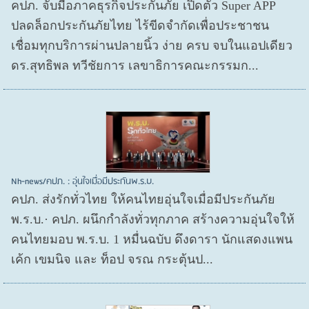
คปภ. จับมือภาคธุรกิจประกันภัย เปิดตัว Super APP
ปลดล็อกประกันภัยไทย ไร้ขีดจำกัดเพื่อประชาชน
เชื่อมทุกบริการผ่านปลายนิ้ว ง่าย ครบ จบในแอปเดียว
ดร.สุทธิพล ทวีชัยการ เลขาธิการคณะกรรมก...
Nh-news/คปภ. : อุ่นใจเมื่อมีประกันพ.ร.บ.
คปภ. ส่งรักทั่วไทย ให้คนไทยอุ่นใจเมื่อมีประกันภัย
พ.ร.บ.· คปภ. ผนึกกำลังทั่วทุกภาค สร้างความอุ่นใจให้
คนไทยมอบ พ.ร.บ. 1 หมื่นฉบับ ดึงดารา นักแสดงแพน
เค้ก เขมนิจ และ ท็อป จรณ กระตุ้นป...