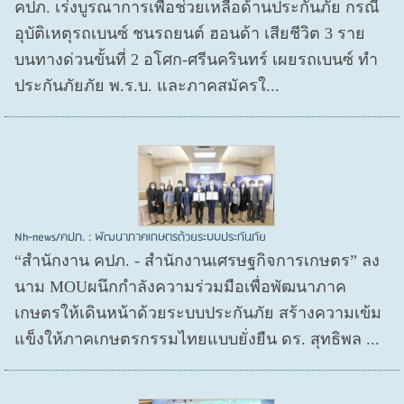
คปภ. เร่งบูรณาการเพื่อช่วยเหลือด้านประกันภัย กรณี
อุบัติเหตุรถเบนซ์ ชนรถยนต์ ฮอนด้า เสียชีวิต 3 ราย
บนทางด่วนขั้นที่ 2 อโศก-ศรีนครินทร์ เผยรถเบนซ์ ทำ
ประกันภัยภัย พ.ร.บ. และภาคสมัครใ...
Nh-news/คปภ. : พัฒนาภาคเกษตรด้วยระบบประกันภัย
“สำนักงาน คปภ. - สำนักงานเศรษฐกิจการเกษตร” ลง
นาม MOUผนึกกำลังความร่วมมือเพื่อพัฒนาภาค
เกษตรให้เดินหน้าด้วยระบบประกันภัย สร้างความเข้ม
แข็งให้ภาคเกษตรกรรมไทยแบบยั่งยืน ดร. สุทธิพล ...