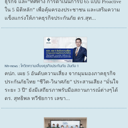
ธุรกิจ และ“ทิศทาง การดำเนินการปี 65 แบบ Proactive
ใน 5 มิติหลัก” เพื่อคุ้มครองประชาชน และเสริมความ
แข็งแกร่งให้ภาคธุรกิจประกันภัย ดร.สุท...
Nh-news : โควิดความเสี่ยงธุรกิจประกันภัย อันดับ 1
คปภ. เผย 5 อันดับความเสี่ยง จากมุมมองภาคธุรกิจ
ประกันภัยไทย “ชีวิต-วินาศภัย” ประสานเสียง “มั่นใจ
ระยะ 3 ปี” ยังมีเสถียรภาพรับมือสถานการณ์ต่างๆได้
ดร. สุทธิพล ทวีชัยการ เลขา...