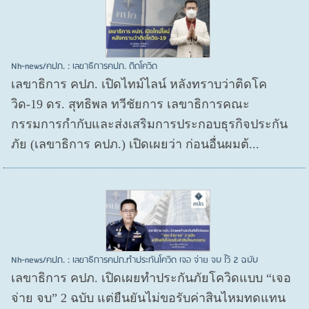
Nh-news/คปภ. : เลขาธิการคปภ. ติดโควิด
เลขาธิการ คปภ. เปิดไทม์ไลน์ หลังทราบว่าติดโค
วิด-19 ดร. สุทธิพล ทวีชัยการ เลขาธิการคณะ
กรรมการกำกับและส่งเสริมการประกอบธุรกิจประกัน
ภัย (เลขาธิการ คปภ.) เปิดเผยว่า ก่อนอื่นผมต้...
Nh-news/คปภ. : เลขาธิการคปภ.ทำประกันโควิด เจอ จ่าย จบ ไว้ 2 ฉบับ
เลขาธิการ คปภ. เปิดเผยทำประกันภัยโควิดแบบ “เจอ
จ่าย จบ” 2 ฉบับ แต่ยืนยันไม่ขอรับค่าสินไหมทดแทน