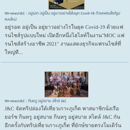
Nh-news/J&C : อยู่รอด อยู่เป็น อยู่ยาวอย่างไรในยุค Covid-19 ด้วยแฟรนไชส์รูป
แบบใหม่
อยู่รอด อยู่​เป็น อยู่​ยาวอย่างไรในยุค Covid​-19 ด้วยแฟ
รนไชส์​รูปแบบใหม่ เปิดอีกหนึ่งไฮไลท์ในงาน"MOC แฟ
รนไชส์สร้างอาชีพ 2021" งานแสดงธุรกิจแฟรนไชส์ที่
ใหญ่ที...
Nh-news/J&C : กินหรู อยู่สบาย สไตล์ J&C
J&C จัดทริปล่องใต้เที่ยวเกาะภูเก็ต พาสมาชิกนั่งเรือ
ยอร์ช กินหรู อยู่สบาย กินหรู อยู่สบาย สไตล์ J&C กัน
อีกครั้งกับทริปเที่ยวเกาะภูเก็ต ที่ยักษ์ขายตรงโมเดิร์น