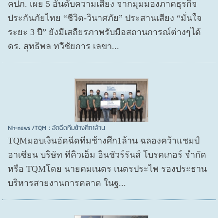
คปภ. เผย 5 อันดับความเสี่ยง จากมุมมองภาคธุรกิจ
ประกันภัยไทย “ชีวิต-วินาศภัย” ประสานเสียง “มั่นใจ
ระยะ 3 ปี” ยังมีเสถียรภาพรับมือสถานการณ์ต่างๆได้
ดร. สุทธิพล ทวีชัยการ เลขา...
Nh-news /TQM : อัดฉีดทีมช้างศึก1ล้าน
TQMมอบเงินอัดฉีดทีมช้างศึก1ล้าน ฉลองคว้าแชมป์
อาเซียน บริษัท ทีคิวเอ็ม อินชัวร์รันส์ โบรคเกอร์ จำกัด
หรือ TQMโดย นายคมเนตร เนตรประไพ รองประธาน
บริหารสายงานการตลาด ในฐ...