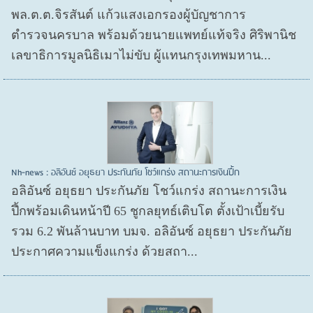
พล.ต.ต.จิรสันต์ แก้วแสงเอกรองผู้บัญชาการ
ตำรวจนครบาล พร้อมด้วยนายแพทย์แท้จริง ศิริพานิช
เลขาธิการมูลนิธิเมาไม่ขับ ผู้แทนกรุงเทพมหาน...
Nh-news : อลิอันซ์ อยุธยา ประกันภัย โชว์แกร่ง สถานะการเงินปึ้ก
อลิอันซ์ อยุธยา ประกันภัย โชว์แกร่ง สถานะการเงิน
ปึ้กพร้อมเดินหน้าปี 65 ชูกลยุทธ์เติบโต ตั้งเป้าเบี้ยรับ
รวม 6.2 พันล้านบาท บมจ. อลิอันซ์ อยุธยา ประกันภัย
ประกาศความแข็งแกร่ง ด้วยสถา...