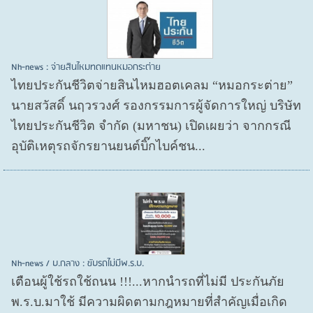
Nh-news : จ่ายสินไหมทดแทนหมอกระต่าย
ไทยประกันชีวิตจ่ายสินไหมฮอตเคลม “หมอกระต่าย”
นายสวัสดิ์ นฤวรวงศ์ รองกรรมการผู้จัดการใหญ่ บริษัท
ไทยประกันชีวิต จำกัด (มหาชน) เปิดเผยว่า จากกรณี
อุบัติเหตุรถจักรยานยนต์บิ๊กไบค์ชน...
Nh-news / บ.กลาง : ขับรถไม่มีพ.ร.บ.
เตือนผู้ใช้รถใช้ถนน !!!...หากนำรถที่ไม่มี ประกันภัย
พ.ร.บ.มาใช้ มีความผิดตามกฎหมายที่สำคัญเมื่อเกิด