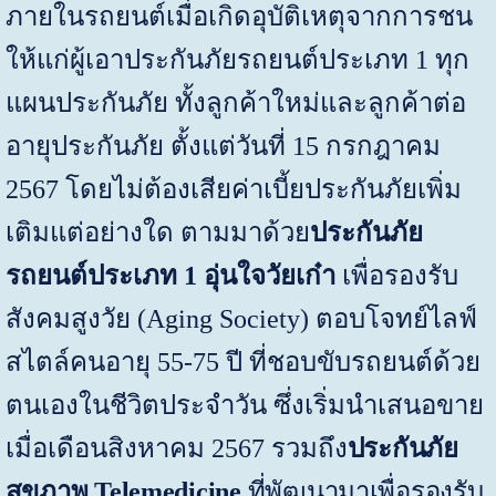
ภายในรถยนต์เมื่อเกิดอุบัติเหตุจากการชน
ให้แก่ผู้เอาประกันภัยรถยนต์ประเภท
1
ทุก
แผนประกันภัย ทั้งลูกค้าใหม่และลูกค้าต่อ
อายุประกันภัย ตั้งแต่วันที่
15
กรกฎาคม
2567
โดยไม่ต้องเสียค่าเบี้ยประกันภัยเพิ่ม
เติมแต่อย่างใด ตามมาด้วย
ประกันภัย
รถยนต์ประเภท
1
อุ่นใจวัยเก๋า
เพื่อรองรับ
สังคมสูงวัย (
Aging Society
)
ตอบโจทย์ไลฟ์
สไตล์คนอายุ
55-75
ปี ที่ชอบขับรถยนต์ด้วย
ตนเองในชีวิตประจำวัน ซึ่ง
เริ่มนำเสนอขาย
เมื่อ
เดือนสิงหาคม
2567
รวมถึง
ประกันภัย
สุขภาพ
Telemedicine
ที่พัฒนามาเพื่อรองรับ