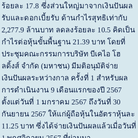
ร้อยละ
17.8
ซึ่งส่วนใหญ่มาจากเงินปันผล
รับและดอกเบี้ยรับ
ด้านกำไรสุทธิเท่ากับ
2,277.9
ล้านบาท ลดลงร้อยละ
10.5
คิดเป็น
กำไรต่อหุ้นขั้นพื้นฐาน
21.39
บาท
โดยที่
ประชุมคณะกรรมการบริษัท บีเคไอ โฮ
ลดิ้งส์ จำกัด (มหาชน) มีมติอนุมัติจ่าย
เงินปันผลระหว่างกาล
ครั้งที่
1
สำหรับผล
การดำเนินงาน
9
เดือนแรกของปี
2567
ตั้งแต่วันที่
1
มกราคม
2567
ถึงวันที่
30
กันยายน
2567
ให้แก่ผู้ถือหุ้นในอัตราหุ้นละ
11.25
บาท ซึ่งได้จ่ายเงินปันผลแล้วเมื่อวันที่
1
พฤศจิกายน
2567
ที่ผ่านมา