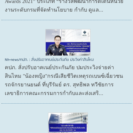
Awards 2021” ประเภท “รางวัลพัฒนาการดีเด่นหน่วย
งานระดับกรมที่จัดทำนโยบาย กำกับ ดูแล...
Nh-news/คปภ. : สั่งปรับอาคเนย์ประกันภัย ประวิงค่าสินไหม
คปภ. สั่งปรับอาคเนย์ประกันภัย ปมประวิงจ่ายค่า
สินไหม "น้องหญิง"กรณีเสียชีวิตเหตุรถเบนซ์เฉี่ยวชน
รถจักรยานยนต์ ที่บุรีรัมย์ ดร. สุทธิพล ทวีชัยการ
เลขาธิการคณะกรรมการกำกับและส่งเสริ...