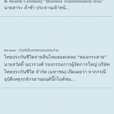
& Awards Ceremony “Business Transformation Asia”
นายสาระ ล่ำซำ ประธานเจ้าหน้...
Nh-news : จ่ายสินไหมทดแทนหมอกระต่าย
ไทยประกันชีวิตจ่ายสินไหมฮอตเคลม “หมอกระต่าย”
นายสวัสดิ์ นฤวรวงศ์ รองกรรมการผู้จัดการใหญ่ บริษัท
ไทยประกันชีวิต จำกัด (มหาชน) เปิดเผยว่า จากกรณี
อุบัติเหตุรถจักรยานยนต์บิ๊กไบค์ชน...