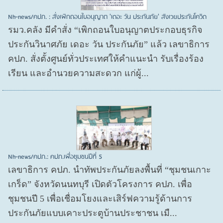
Nh-news/คปภ. : สั่งเพิกถอนใบอนุญาต 'เดอะ วัน ประกันภัย' สังเวยประกันโควิด
รมว.คลัง มีคำสั่ง “เพิกถอนใบอนุญาตประกอบธุรกิจ
ประกันวินาศภัย เดอะ วัน ประกันภัย” แล้ว เลขาธิการ
คปภ. สั่งตั้งศูนย์ทั่วประเทศให้คำแนะนำ รับเรื่องร้อง
เรียน และอำนวยความสะดวก แก่ผู้...
Nh-news/คปภ.: คปภ.เพื่อชุมชนปีที่ 5
เลขาธิการ คปภ. นำทัพประกันภัยลงพื้นที่ “ชุมชนเกาะ
เกร็ด” จังหวัดนนทบุรี เปิดตัวโครงการ คปภ. เพื่อ
ชุมชนปี 5 เพื่อเชื่อมโยงและเสิร์ฟความรู้ด้านการ
ประกันภัยแบบเคาะประตูบ้านประชาชน เมื...