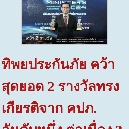
ทิพยประกันภัย คว้า
สุดยอด 2 รางวัลทรง
เกียรติจาก คปภ.