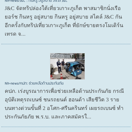
Nh-news/J&C : กินหรู อยู่สบาย สไตล์ J&C
J&C จัดทริปล่องใต้เที่ยวเกาะภูเก็ต พาสมาชิกนั่งเรือ
ยอร์ช กินหรู อยู่สบาย กินหรู อยู่สบาย สไตล์ J&C กัน
อีกครั้งกับทริปเที่ยวเกาะภูเก็ต ที่ยักษ์ขายตรงโมเดิร์น
เทรด จ...
Nh-news/คปภ: ช่วยเหลือด้านประกันภัย
คปภ. เร่งบูรณาการเพื่อช่วยเหลือด้านประกันภัย กรณี
อุบัติเหตุรถเบนซ์ ชนรถยนต์ ฮอนด้า เสียชีวิต 3 ราย
บนทางด่วนขั้นที่ 2 อโศก-ศรีนครินทร์ เผยรถเบนซ์ ทำ
ประกันภัยภัย พ.ร.บ. และภาคสมัครใ...