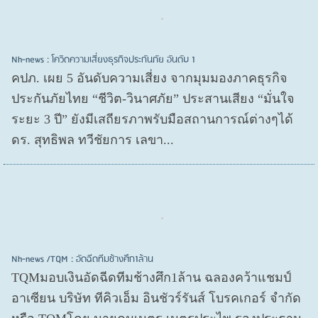
Nh-news : โควิดความเสี่ยงธุรกิจประกันภัย อันดับ 1
คปภ. เผย 5 อันดับความเสี่ยง จากมุมมองภาคธุรกิจ
ประกันภัยไทย “ชีวิต-วินาศภัย” ประสานเสียง “มั่นใจ
ระยะ 3 ปี” ยังมีเสถียรภาพรับมือสถานการณ์ต่างๆได้
ดร. สุทธิพล ทวีชัยการ เลขา...
Nh-news /TQM : อัดฉีดทีมช้างศึก1ล้าน
TQMมอบเงินอัดฉีดทีมช้างศึก1ล้าน ฉลองคว้าแชมป์
อาเซียน บริษัท ทีคิวเอ็ม อินชัวร์รันส์ โบรคเกอร์ จำกัด