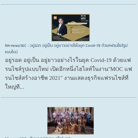
Nh-news/J&C : อยู่รอด อยู่เป็น อยู่ยาวอย่างไรในยุค Covid-19 ด้วยแฟรนไชส์รูป
แบบใหม่
อยู่รอด อยู่​เป็น อยู่​ยาวอย่างไรในยุค Covid​-19 ด้วยแฟ
รนไชส์​รูปแบบใหม่ เปิดอีกหนึ่งไฮไลท์ในงาน"MOC แฟ
รนไชส์สร้างอาชีพ 2021" งานแสดงธุรกิจแฟรนไชส์ที่
ใหญ่ที...