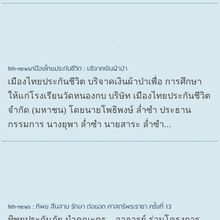
Nh-news/เมืองไทยประกันชีวิต : บริจาคเงินผ้าป่า
เมืองไทยประกันชีวิต บริจาคเงินผ้าป่าเพื่อ การศึกษา
ให้แก่โรงเรียนวัดหนองกบ บริษัท เมืองไทยประกันชีวิต
จำกัด (มหาชน) โดยนายโพธิพงษ์ ล่ำซำ ประธาน
กรรมการ นางยุพา ล่ำซำ นายสาระ ล่ำซำ...
Nh-news : ทิพย สืบสาน รักษา ต่อยอด ศาสตร์พระราชา ครั้งที่ 13
ทิพยประกันภัย นำคณะครู – อาจารย์ ร่วมโครงการ