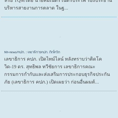
หรือ TQMโดย นายคมเนตร เนตรประไพ รองประธาน
บริหารสายงานการตลาด ในฐ...
Nh-news/คปภ. : เลขาธิการคปภ. ติดโควิด
เลขาธิการ คปภ. เปิดไทม์ไลน์ หลังทราบว่าติดโค
วิด-19 ดร. สุทธิพล ทวีชัยการ เลขาธิการคณะ
กรรมการกำกับและส่งเสริมการประกอบธุรกิจประกัน
ภัย (เลขาธิการ คปภ.) เปิดเผยว่า ก่อนอื่นผมต้...