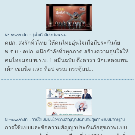
Nh-news/คปภ. : อุ่นใจเมื่อมีประกันพ.ร.บ.
คปภ. ส่งรักทั่วไทย ให้คนไทยอุ่นใจเมื่อมีประกันภัย
พ.ร.บ.· คปภ. ผนึกกำลังทั่วทุกภาค สร้างความอุ่นใจให้
คนไทยมอบ พ.ร.บ. 1 หมื่นฉบับ ดึงดารา นักแสดงแพน
เค้ก เขมนิจ และ ท็อป จรณ กระตุ้นป...
Nh-news/คปภ. : การใช้แบบและข้อความสัญญาประกันภัยสุขภาพแบบมาตรฐาน
การใช้แบบและข้อความสัญญาประกันภัยสุขภาพแบบ