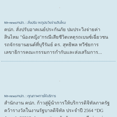
Nh-news/คปภ. : สั่งปรับ เหตุประวิงจ่ายสินไหม
คปภ. สั่งปรับอาคเนย์ประกันภัย ปมประวิงจ่ายค่า
สินไหม "น้องหญิง"กรณีเสียชีวิตเหตุรถเบนซ์เฉี่ยวชน
รถจักรยานยนต์ที่บุรีรัมย์ ดร. สุทธิพล ทวีชัยการ
เลขาธิการคณะกรรมการกำกับและส่งเสริมการ...
Nh-news/คปภ. : คุณภาพการให้บริการ
สำนักงาน คปภ. ก้าวสู่ผู้นำการให้บริการดิจิทัลภาครัฐ
คว้ารางวัลในงานรัฐบาลดิจิทัล ประจำปี 2564 “DG