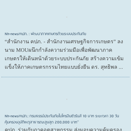
Nh-news/คปภ. : พัฒนาภาคเกษตรด้วยระบบประกันภัย
“สำนักงาน คปภ. - สำนักงานเศรษฐกิจการเกษตร” ลง
นาม MOUผนึกกำลังความร่วมมือเพื่อพัฒนาภาค
เกษตรให้เดินหน้าด้วยระบบประกันภัย สร้างความเข้ม
แข็งให้ภาคเกษตรกรรมไทยแบบยั่งยืน ดร. สุทธิพล ...
Nh-news/คปภ.: กรมธรรม์ประกันภัยไมโครอินชัวรันส์ 10 บาท ระยะเวลา 30 วัน
คุ้มครองอุบัติเหตุสาธารณะสูงสุด 200,000 บาท”
คปภ. ร่วมกับภาคอุตสาหกรรม ส่งมอบความคุ้มครอง