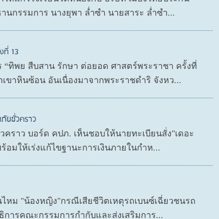
ธานกรรมการ นางยุพา ล่ำซำ นายสาระ ล่ำซำ...
ที่ 13
“ทิพย สืบสาน รักษา ต่อยอด ศาสตร์พระราชา ครั้งที่
เขาหินซ้อน อันเนื่องมาจากพระราชดำริ จังหว...
ภัยชั่วคราว
ชั่วคราว บอร์ด คปภ. เห็นชอบให้นายทะเบียนสั่ง"เดอะ
 พร้อมให้เร่งแก้ไขฐานะการเงินภายในกำห...
นไหม "น้องหญิง"กรณีเสียชีวิตเหตุรถเบนซ์เฉี่ยวชนรถ
เลขาธิการคณะกรรมการกำกับและส่งเสริมการ...