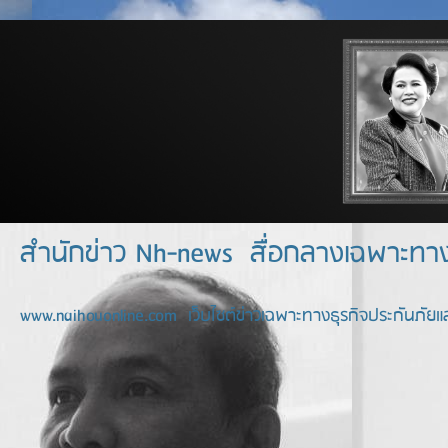
สำนักข่าว Nh-news สื่อกลางเฉพาะท
www.naihouonline.com เว็บไซต์ข่าวเฉพาะทางธุรกิจประกันภัยแล