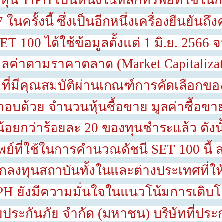
หุ้น
TIPH
เป็นหนึ่งในหลักทรัพย์ที่ใช้
7
ในครั้งนี้ ซึ่งเป็นอีกหนึ่งเครื่องยืนยั
ET 100
ได้ใช้ข้อมูลตั้งแต่
1
มิ.ย.
2566
จ
มีมูลค่าตามราคาตลาด (
Market Capitaliza
 ที่มีคุณสมบัติผ่านเกณฑ์การคัดเลือกข
ย จำนวนหุ้นซื้อขาย มูลค่าซื้อขาย แ
น้อยกว่าร้อยละ 20 ของทุนชำระแล้ว ดังนั
ัพย์ที่ใช้ในการคำนวณดัชนี
SET 100
นี้
กลงทุนสถาบันทั้งในและต่างประเทศที่
PH
ยังมีความมั่นใจในแนวโน้มการเติบโตอ
ยประกันภัย จำกัด (มหาชน) บริษัทที่ประก