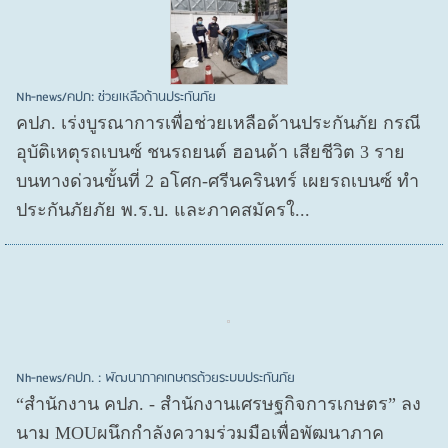
Nh-news/คปภ: ช่วยเหลือด้านประกันภัย
คปภ. เร่งบูรณาการเพื่อช่วยเหลือด้านประกันภัย กรณี
อุบัติเหตุรถเบนซ์ ชนรถยนต์ ฮอนด้า เสียชีวิต 3 ราย
บนทางด่วนขั้นที่ 2 อโศก-ศรีนครินทร์ เผยรถเบนซ์ ทำ
ประกันภัยภัย พ.ร.บ. และภาคสมัครใ...
Nh-news/คปภ. : พัฒนาภาคเกษตรด้วยระบบประกันภัย
“สำนักงาน คปภ. - สำนักงานเศรษฐกิจการเกษตร” ลง
นาม MOUผนึกกำลังความร่วมมือเพื่อพัฒนาภาค