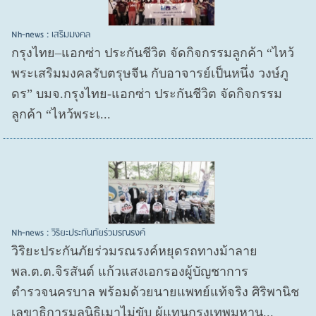
Nh-news : เสริมมงคล
กรุงไทย–แอกซ่า ประกันชีวิต จัดกิจกรรมลูกค้า “ไหว้
พระเสริมมงคลรับตรุษจีน กับอาจารย์เป็นหนึ่ง วงษ์ภู
ดร” บมจ.กรุงไทย-แอกซ่า ประกันชีวิต จัดกิจกรรม
ลูกค้า “ไหว้พระเ...
Nh-news : วิริยะประกันภัยร่วมรณรงค์
วิริยะประกันภัยร่วมรณรงค์หยุดรถทางม้าลาย
พล.ต.ต.จิรสันต์ แก้วแสงเอกรองผู้บัญชาการ
ตำรวจนครบาล พร้อมด้วยนายแพทย์แท้จริง ศิริพานิช
เลขาธิการมูลนิธิเมาไม่ขับ ผู้แทนกรุงเทพมหาน...