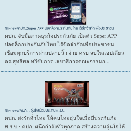
Nh-new/คปภ.:Super APP ปลดล็อกประกันภัยไทย ไร้ขีดจำกัดเพื่อประชาชน
คปภ. จับมือภาคธุรกิจประกันภัย เปิดตัว Super APP
ปลดล็อกประกันภัยไทย ไร้ขีดจำกัดเพื่อประชาชน
เชื่อมทุกบริการผ่านปลายนิ้ว ง่าย ครบ จบในแอปเดียว
ดร.สุทธิพล ทวีชัยการ เลขาธิการคณะกรรมก...
Nh-news/คปภ. : อุ่นใจเมื่อมีประกันพ.ร.บ.
คปภ. ส่งรักทั่วไทย ให้คนไทยอุ่นใจเมื่อมีประกันภัย
พ.ร.บ.· คปภ. ผนึกกำลังทั่วทุกภาค สร้างความอุ่นใจให้