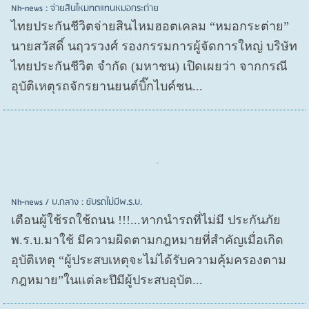
Nh-news : จ่ายสินไหมทดแทนหมอกระต่าย
ไทยประกันชีวิตจ่ายสินไหมฮอตเคลม “หมอกระต่าย”
นายสวัสดิ์ นฤวรวงศ์ รองกรรมการผู้จัดการใหญ่ บริษัท
ไทยประกันชีวิต จำกัด (มหาชน) เปิดเผยว่า จากกรณี
อุบัติเหตุรถจักรยานยนต์บิ๊กไบค์ชน...
Nh-news / บ.กลาง : ขับรถไม่มีพ.ร.บ.
เตือนผู้ใช้รถใช้ถนน !!!...หากนำรถที่ไม่มี ประกันภัย
พ.ร.บ.มาใช้ มีความผิดตามกฎหมายที่สำคัญเมื่อเกิด
อุบัติเหตุ “ผู้ประสบเหตุจะไม่ได้รับความคุ้มครองตาม
กฎหมาย”ในแต่ละปีมีผู้ประสบอุบัต...