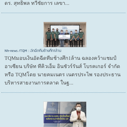
ดร. สุทธิพล ทวีชัยการ เลขา...
Nh-news /TQM : อัดฉีดทีมช้างศึก1ล้าน
TQMมอบเงินอัดฉีดทีมช้างศึก1ล้าน ฉลองคว้าแชมป์
อาเซียน บริษัท ทีคิวเอ็ม อินชัวร์รันส์ โบรคเกอร์ จำกัด
หรือ TQMโดย นายคมเนตร เนตรประไพ รองประธาน
บริหารสายงานการตลาด ในฐ...