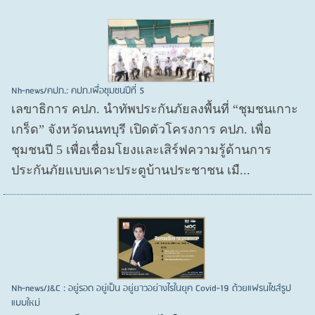
Nh-news/คปภ.: คปภ.เพื่อชุมชนปีที่ 5
เลขาธิการ คปภ. นำทัพประกันภัยลงพื้นที่ “ชุมชนเกาะ
เกร็ด” จังหวัดนนทบุรี เปิดตัวโครงการ คปภ. เพื่อ
ชุมชนปี 5 เพื่อเชื่อมโยงและเสิร์ฟความรู้ด้านการ
ประกันภัยแบบเคาะประตูบ้านประชาชน เมื...
Nh-news/J&C : อยู่รอด อยู่เป็น อยู่ยาวอย่างไรในยุค Covid-19 ด้วยแฟรนไชส์รูป
แบบใหม่