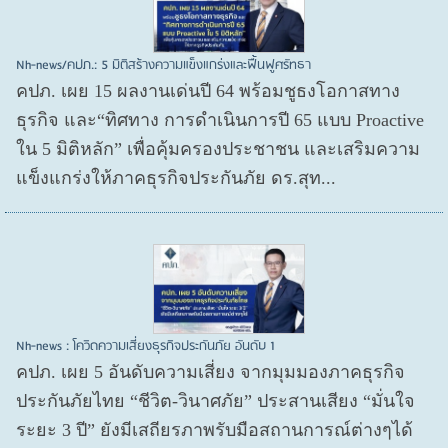
Nh-news/คปภ.: 5 มิติสร้างความแข็งแกร่งและฟื้นฟูศรัทธา
คปภ. เผย 15 ผลงานเด่นปี 64 พร้อมชูธงโอกาสทาง
ธุรกิจ และ“ทิศทาง การดำเนินการปี 65 แบบ Proactive
ใน 5 มิติหลัก” เพื่อคุ้มครองประชาชน และเสริมความ
แข็งแกร่งให้ภาคธุรกิจประกันภัย ดร.สุท...
Nh-news : โควิดความเสี่ยงธุรกิจประกันภัย อันดับ 1
คปภ. เผย 5 อันดับความเสี่ยง จากมุมมองภาคธุรกิจ
ประกันภัยไทย “ชีวิต-วินาศภัย” ประสานเสียง “มั่นใจ
ระยะ 3 ปี” ยังมีเสถียรภาพรับมือสถานการณ์ต่างๆได้