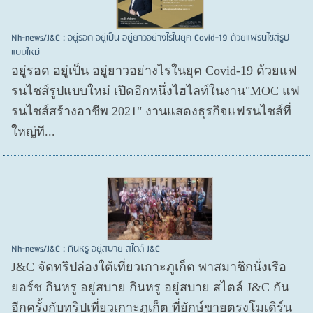
Nh-news/J&C : อยู่รอด อยู่เป็น อยู่ยาวอย่างไรในยุค Covid-19 ด้วยแฟรนไชส์รูป
แบบใหม่
อยู่รอด อยู่​เป็น อยู่​ยาวอย่างไรในยุค Covid​-19 ด้วยแฟ
รนไชส์​รูปแบบใหม่ เปิดอีกหนึ่งไฮไลท์ในงาน"MOC แฟ
รนไชส์สร้างอาชีพ 2021" งานแสดงธุรกิจแฟรนไชส์ที่
ใหญ่ที...
Nh-news/J&C : กินหรู อยู่สบาย สไตล์ J&C
J&C จัดทริปล่องใต้เที่ยวเกาะภูเก็ต พาสมาชิกนั่งเรือ
ยอร์ช กินหรู อยู่สบาย กินหรู อยู่สบาย สไตล์ J&C กัน
อีกครั้งกับทริปเที่ยวเกาะภูเก็ต ที่ยักษ์ขายตรงโมเดิร์น