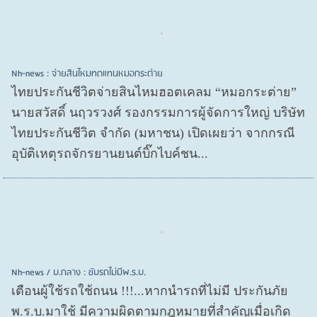
Nh-news : จ่ายสินไหมทดแทนหมอกระต่าย
ไทยประกันชีวิตจ่ายสินไหมฮอตเคลม “หมอกระต่าย”
นายสวัสดิ์ นฤวรวงศ์ รองกรรมการผู้จัดการใหญ่ บริษัท
ไทยประกันชีวิต จำกัด (มหาชน) เปิดเผยว่า จากกรณี
อุบัติเหตุรถจักรยานยนต์บิ๊กไบค์ชน...
Nh-news / บ.กลาง : ขับรถไม่มีพ.ร.บ.
เตือนผู้ใช้รถใช้ถนน !!!...หากนำรถที่ไม่มี ประกันภัย
พ.ร.บ.มาใช้ มีความผิดตามกฎหมายที่สำคัญเมื่อเกิด