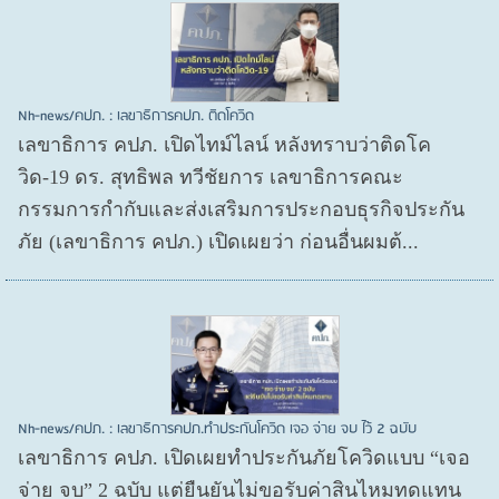
Nh-news/คปภ. : เลขาธิการคปภ. ติดโควิด
เลขาธิการ คปภ. เปิดไทม์ไลน์ หลังทราบว่าติดโค
วิด-19 ดร. สุทธิพล ทวีชัยการ เลขาธิการคณะ
กรรมการกำกับและส่งเสริมการประกอบธุรกิจประกัน
ภัย (เลขาธิการ คปภ.) เปิดเผยว่า ก่อนอื่นผมต้...
Nh-news/คปภ. : เลขาธิการคปภ.ทำประกันโควิด เจอ จ่าย จบ ไว้ 2 ฉบับ
เลขาธิการ คปภ. เปิดเผยทำประกันภัยโควิดแบบ “เจอ
จ่าย จบ” 2 ฉบับ แต่ยืนยันไม่ขอรับค่าสินไหมทดแทน