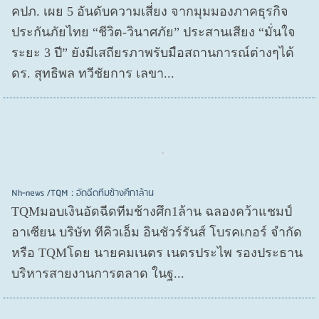
คปภ. เผย 5 อันดับความเสี่ยง จากมุมมองภาคธุรกิจ
ประกันภัยไทย “ชีวิต-วินาศภัย” ประสานเสียง “มั่นใจ
ระยะ 3 ปี” ยังมีเสถียรภาพรับมือสถานการณ์ต่างๆได้
ดร. สุทธิพล ทวีชัยการ เลขา...
Nh-news /TQM : อัดฉีดทีมช้างศึก1ล้าน
TQMมอบเงินอัดฉีดทีมช้างศึก1ล้าน ฉลองคว้าแชมป์
อาเซียน บริษัท ทีคิวเอ็ม อินชัวร์รันส์ โบรคเกอร์ จำกัด
หรือ TQMโดย นายคมเนตร เนตรประไพ รองประธาน
บริหารสายงานการตลาด ในฐ...