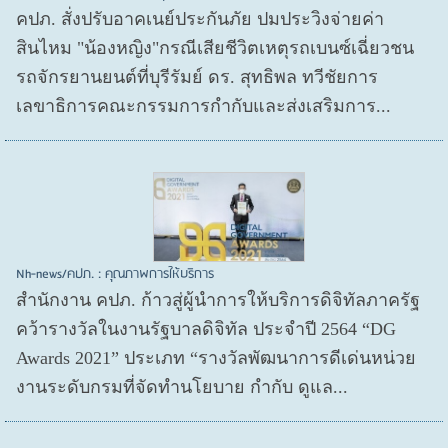
คปภ. สั่งปรับอาคเนย์ประกันภัย ปมประวิงจ่ายค่า
สินไหม "น้องหญิง"กรณีเสียชีวิตเหตุรถเบนซ์เฉี่ยวชน
รถจักรยานยนต์ที่บุรีรัมย์ ดร. สุทธิพล ทวีชัยการ
เลขาธิการคณะกรรมการกำกับและส่งเสริมการ...
Nh-news/คปภ. : คุณภาพการให้บริการ
สำนักงาน คปภ. ก้าวสู่ผู้นำการให้บริการดิจิทัลภาครัฐ
คว้ารางวัลในงานรัฐบาลดิจิทัล ประจำปี 2564 “DG
Awards 2021” ประเภท “รางวัลพัฒนาการดีเด่นหน่วย
งานระดับกรมที่จัดทำนโยบาย กำกับ ดูแล...