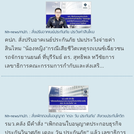
Nh-news/คปภ. : สั่งปรับอาคเนย์ประกันภัย ประวิงค่าสินไหม
คปภ. สั่งปรับอาคเนย์ประกันภัย ปมประวิงจ่ายค่า
สินไหม "น้องหญิง"กรณีเสียชีวิตเหตุรถเบนซ์เฉี่ยวชน
รถจักรยานยนต์ ที่บุรีรัมย์ ดร. สุทธิพล ทวีชัยการ
เลขาธิการคณะกรรมการกำกับและส่งเสริ...
Nh-news/คปภ. : สั่งเพิกถอนใบอนุญาต 'เดอะ วัน ประกันภัย' สังเวยประกันโควิด
รมว.คลัง มีคำสั่ง “เพิกถอนใบอนุญาตประกอบธุรกิจ
ประกันวินาศภัย เดอะ วัน ประกันภัย” แล้ว เลขาธิการ