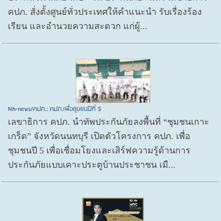
คปภ. สั่งตั้งศูนย์ทั่วประเทศให้คำแนะนำ รับเรื่องร้อง
เรียน และอำนวยความสะดวก แก่ผู้...
Nh-news/คปภ.: คปภ.เพื่อชุมชนปีที่ 5
เลขาธิการ คปภ. นำทัพประกันภัยลงพื้นที่ “ชุมชนเกาะ
เกร็ด” จังหวัดนนทบุรี เปิดตัวโครงการ คปภ. เพื่อ
ชุมชนปี 5 เพื่อเชื่อมโยงและเสิร์ฟความรู้ด้านการ
ประกันภัยแบบเคาะประตูบ้านประชาชน เมื...