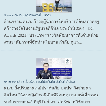
Nh-news/คปภ. : คุณภาพการให้บริการ
สำนักงาน คปภ. ก้าวสู่ผู้นำการให้บริการดิจิทัลภาครัฐ
คว้ารางวัลในงานรัฐบาลดิจิทัล ประจำปี 2564 “DG
Awards 2021” ประเภท “รางวัลพัฒนาการดีเด่นหน่วย
งานระดับกรมที่จัดทำนโยบาย กำกับ ดูแล...
Nh-news/คปภ. : สั่งปรับอาคเนย์ประกันภัย ประวิงค่าสินไหม
คปภ. สั่งปรับอาคเนย์ประกันภัย ปมประวิงจ่ายค่า
สินไหม "น้องหญิง"กรณีเสียชีวิตเหตุรถเบนซ์เฉี่ยวชน
รถจักรยานยนต์ ที่บุรีรัมย์ ดร. สุทธิพล ทวีชัยการ