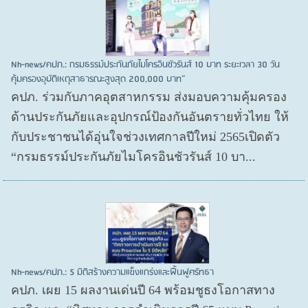
Nh-news/คปภ.: กรมธรรม์ประกันภัยไมโครอินชัวรันส์ 10 บาท ระยะเวลา 30 วัน
คุ้มครองอุบัติเหตุสาธารณะสูงสุด 200,000 บาท”
คปภ. ร่วมกับภาคอุตสาหกรรม ส่งมอบความคุ้มครอง
ด้านประกันภัยและอุปกรณ์ป้องกันอันตรายทั่วไทย ให้
กับประชาชนได้อุ่นใจช่วงเทศกาลปีใหม่ 2565เปิดตัว
“กรมธรรม์ประกันภัยไมโครอินชัวรันส์ 10 บา...
Nh-news/คปภ.: 5 มิติสร้างความแข็งแกร่งและฟื้นฟูศรัทธา
คปภ. เผย 15 ผลงานเด่นปี 64 พร้อมชูธงโอกาสทาง