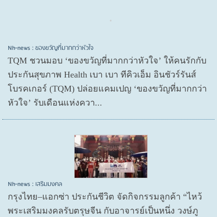
Nh-news : ของขวัญที่มากกว่าหัวใจ
TQM ชวนมอบ ‘ของขวัญที่มากกว่าหัวใจ’ ให้คนรักกับ
ประกันสุขภาพ Health เบา เบา ทีคิวเอ็ม อินชัวร์รันส์
โบรคเกอร์ (TQM) ปล่อยแคมเปญ ‘ของขวัญที่มากกว่า
หัวใจ’ รับเดือนแห่งควา...
Nh-news : เสริมมงคล
กรุงไทย–แอกซ่า ประกันชีวิต จัดกิจกรรมลูกค้า “ไหว้
พระเสริมมงคลรับตรุษจีน กับอาจารย์เป็นหนึ่ง วงษ์ภู