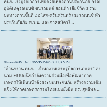
คปภ. เร่งบูรณาการเพื่อช่วยเหลือด้านประกันภัย กรณี
อุบัติเหตุรถเบนซ์ ชนรถยนต์ ฮอนด้า เสียชีวิต 3 ราย
บนทางด่วนขั้นที่ 2 อโศก-ศรีนครินทร์ เผยรถเบนซ์ ทำ
ประกันภัยภัย พ.ร.บ. และภาคสมัครใ...
Nh-news/คปภ. : พัฒนาภาคเกษตรด้วยระบบประกันภัย
“สำนักงาน คปภ. - สำนักงานเศรษฐกิจการเกษตร” ลง
นาม MOUผนึกกำลังความร่วมมือเพื่อพัฒนาภาค
เกษตรให้เดินหน้าด้วยระบบประกันภัย สร้างความเข้ม
แข็งให้ภาคเกษตรกรรมไทยแบบยั่งยืน ดร. สุทธิพล ...