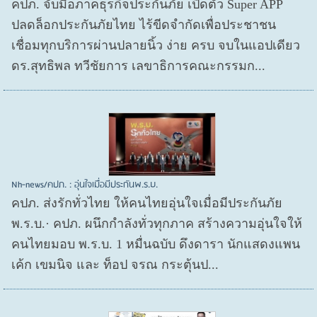
คปภ. จับมือภาคธุรกิจประกันภัย เปิดตัว Super APP
ปลดล็อกประกันภัยไทย ไร้ขีดจำกัดเพื่อประชาชน
เชื่อมทุกบริการผ่านปลายนิ้ว ง่าย ครบ จบในแอปเดียว
ดร.สุทธิพล ทวีชัยการ เลขาธิการคณะกรรมก...
Nh-news/คปภ. : อุ่นใจเมื่อมีประกันพ.ร.บ.
คปภ. ส่งรักทั่วไทย ให้คนไทยอุ่นใจเมื่อมีประกันภัย
พ.ร.บ.· คปภ. ผนึกกำลังทั่วทุกภาค สร้างความอุ่นใจให้
คนไทยมอบ พ.ร.บ. 1 หมื่นฉบับ ดึงดารา นักแสดงแพน
เค้ก เขมนิจ และ ท็อป จรณ กระตุ้นป...