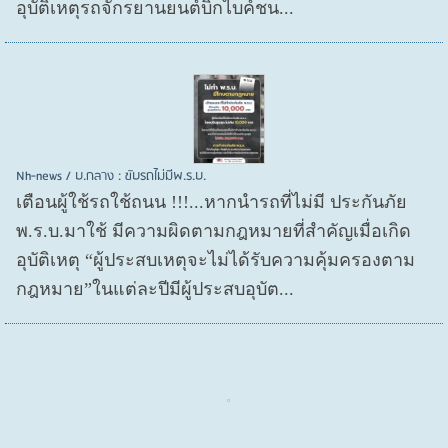
อุบัติเหตุรถจักรยานยนต์บิ๊กไบค์ชน...
Nh-news / บ.กลาง : ขับรถไม่มีพ.ร.บ.
เตือนผู้ใช้รถใช้ถนน !!!...หากนำรถที่ไม่มี ประกันภัย
พ.ร.บ.มาใช้ มีความผิดตามกฎหมายที่สำคัญเมื่อเกิด
อุบัติเหตุ “ผู้ประสบเหตุจะไม่ได้รับความคุ้มครองตาม
กฎหมาย”ในแต่ละปีมีผู้ประสบอุบัต...