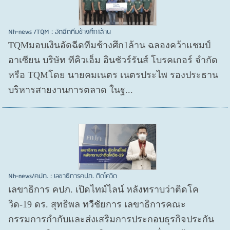
Nh-news /TQM : อัดฉีดทีมช้างศึก1ล้าน
TQMมอบเงินอัดฉีดทีมช้างศึก1ล้าน ฉลองคว้าแชมป์
อาเซียน บริษัท ทีคิวเอ็ม อินชัวร์รันส์ โบรคเกอร์ จำกัด
หรือ TQMโดย นายคมเนตร เนตรประไพ รองประธาน
บริหารสายงานการตลาด ในฐ...
Nh-news/คปภ. : เลขาธิการคปภ. ติดโควิด
เลขาธิการ คปภ. เปิดไทม์ไลน์ หลังทราบว่าติดโค
วิด-19 ดร. สุทธิพล ทวีชัยการ เลขาธิการคณะ
กรรมการกำกับและส่งเสริมการประกอบธุรกิจประกัน