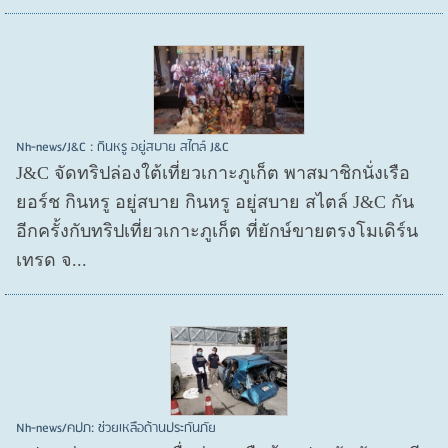
Nh-news/J&C : กินหรู อยู่สบาย สไตล์ J&C
J&C จัดทริปล่องใต้เที่ยวเกาะภูเก็ต พาสมาชิกนั่งเรือ
ยอร์ช กินหรู อยู่สบาย กินหรู อยู่สบาย สไตล์ J&C กัน
อีกครั้งกับทริปเที่ยวเกาะภูเก็ต ที่ยักษ์ขายตรงโมเดิร์น
เทรด จ...
Nh-news/คปภ: ช่วยเหลือด้านประกันภัย