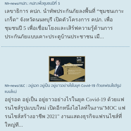
Nh-news/คปภ.: คปภ.เพื่อชุมชนปีที่ 5
เลขาธิการ คปภ. นำทัพประกันภัยลงพื้นที่ “ชุมชนเกาะ
เกร็ด” จังหวัดนนทบุรี เปิดตัวโครงการ คปภ. เพื่อ
ชุมชนปี 5 เพื่อเชื่อมโยงและเสิร์ฟความรู้ด้านการ
ประกันภัยแบบเคาะประตูบ้านประชาชน เมื...
Nh-news/J&C : อยู่รอด อยู่เป็น อยู่ยาวอย่างไรในยุค Covid-19 ด้วยแฟรนไชส์รูป
แบบใหม่
อยู่รอด อยู่​เป็น อยู่​ยาวอย่างไรในยุค Covid​-19 ด้วยแฟ
รนไชส์​รูปแบบใหม่ เปิดอีกหนึ่งไฮไลท์ในงาน"MOC แฟ
รนไชส์สร้างอาชีพ 2021" งานแสดงธุรกิจแฟรนไชส์ที่
ใหญ่ที...