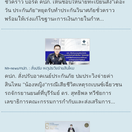
ชั่วคราว บอร์ด คปภ. เห็นชอบให้นายทะเบียนสั่ง"เดอะ
วัน ประกันภัย"หยุดรับทำประกันวินาศภัยชั่วคราว
พร้อมให้เร่งแก้ไขฐานะการเงินภายในกำห...
Nh-news/คปภ. : สั่งปรับ เหตุประวิงจ่ายสินไหม
คปภ. สั่งปรับอาคเนย์ประกันภัย ปมประวิงจ่ายค่า
สินไหม "น้องหญิง"กรณีเสียชีวิตเหตุรถเบนซ์เฉี่ยวชน
รถจักรยานยนต์ที่บุรีรัมย์ ดร. สุทธิพล ทวีชัยการ
เลขาธิการคณะกรรมการกำกับและส่งเสริมการ...