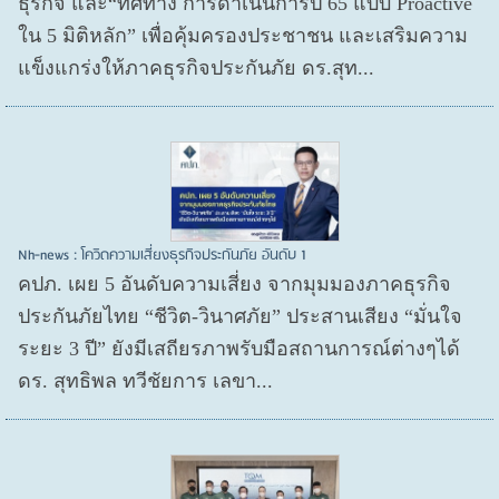
ธุรกิจ และ“ทิศทาง การดำเนินการปี 65 แบบ Proactive
ใน 5 มิติหลัก” เพื่อคุ้มครองประชาชน และเสริมความ
แข็งแกร่งให้ภาคธุรกิจประกันภัย ดร.สุท...
Nh-news : โควิดความเสี่ยงธุรกิจประกันภัย อันดับ 1
คปภ. เผย 5 อันดับความเสี่ยง จากมุมมองภาคธุรกิจ
ประกันภัยไทย “ชีวิต-วินาศภัย” ประสานเสียง “มั่นใจ
ระยะ 3 ปี” ยังมีเสถียรภาพรับมือสถานการณ์ต่างๆได้
ดร. สุทธิพล ทวีชัยการ เลขา...