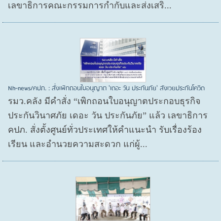
เลขาธิการคณะกรรมการกำกับและส่งเสริ...
Nh-news/คปภ. : สั่งเพิกถอนใบอนุญาต 'เดอะ วัน ประกันภัย' สังเวยประกันโควิด
รมว.คลัง มีคำสั่ง “เพิกถอนใบอนุญาตประกอบธุรกิจ
ประกันวินาศภัย เดอะ วัน ประกันภัย” แล้ว เลขาธิการ
คปภ. สั่งตั้งศูนย์ทั่วประเทศให้คำแนะนำ รับเรื่องร้อง
เรียน และอำนวยความสะดวก แก่ผู้...