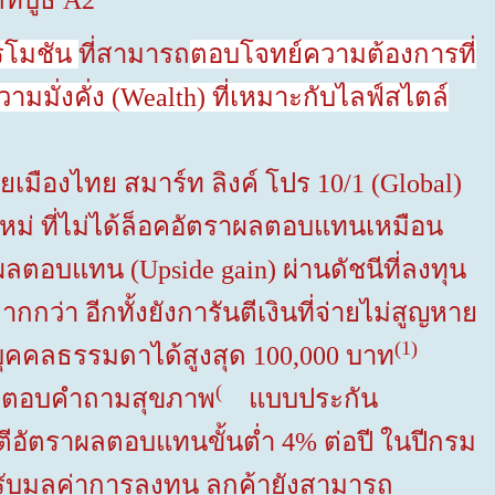
ี่บูธ
A2
รโมชัน
ที่สามารถ
ตอบโจทย์ความต้องการที่
มมั่งคั่ง (
Wealth)
ที่เหมาะกับไลฟ์สไตล์
ยเมืองไทย สมาร์ท ลิงค์ โปร
10/1
(
Global
)
หม่ ที่ไม่ได้ล็อคอัตราผลตอบแทนเหมือน
บผลตอบแทน (
Upside gain)
ผ่านดัชนีที่ลงทุน
่า อีกทั้งยังการันตีเงินที่จ่ายไม่สูญหาย
(
1
)
้บุคคลธรรมดาได้สูงสุด
100,000
บาท
(
องตอบคำถามสุขภาพ
แบบประกัน
ตีอัตราผลตอบแทนขั้นต่ำ
4%
ต่อปี ในปีกรม
ับมูลค่าการลงทุน ลูกค้ายังสามารถ