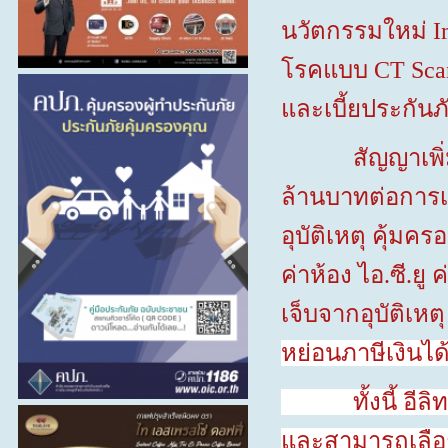
นวัตกรรมใหม่
I
โรคแบบ
CT Sc
และเบี้ยประกัน
สัญญาเพิ่มเติ
ล้านบาทต่อการเข
อุบัติเหตุ คุ้ม
ค่าห้อง ไอ.ซี.ย
เจ็บจากอุบัติเห
หย่อนภาษีเงินไ
ทั้งนี้ อีลิท เ
และสามารถเลือ