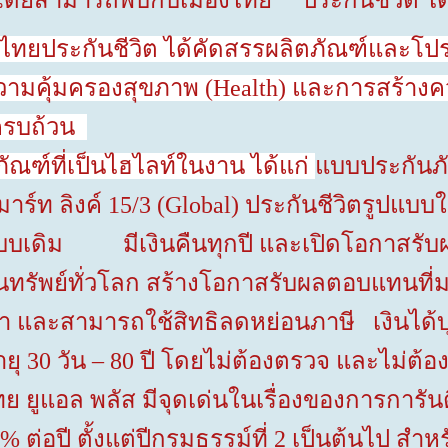
โดยสามารถพบกับเมืองไทย ประกันชีวิต ได้ท
ทยประกันชีวิต ได้คัดสรรผลิตภัณฑ์และโป
ามคุ้มครองสุขภาพ (
Health
) และการสร้างควา
งครบถ้วน
ที่เป็นไฮไลท์ในงาน ได้แก่
แบบประกันภั
มาร์ท ลิงค์
15/3
(
Global
)
ประกันชีวิตรูปแบบใ
แบบเดิม มีเงินคืนทุกปี และเปิดโอกาสรั
ัพย์ทั่วโลก สร้างโอกาสรับผลตอบแทนที่มากกว
ญญา และสามารถใช้สิทธิลดหย่อนภาษี เงินได
ายุ
30
วัน
– 80
ปี
โดยไม่ต้องตรวจ และไม่ต้
 ยูแอล พลัส มีจุดเด่นในเรื่องของการ
การัน
1%
ต่อปี ตั้งแต่ปีกรมธรรม์ที่
2
เป็นต้นไป สำหร