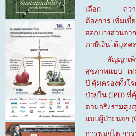
เลือก ความคุ้
ต้องการ เพิ่มเบี
ออกบางส่วนจากก
ภาษีเงินได้บุค
สัญญาเพิ่มเติม
สุขภาพแบบ เหมา
ปี คุ้มครองทั้ง
ป่วยใน (
IPD)
ที
ตามจริงรวมสูงส
แบบผู้ป่วยนอก (
การฟอกไต การร