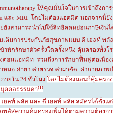
mmunotherapy
ให้คุณมั่นใจในการเข้าถึงการร
an
และ
MRI
โดยไม่ต้องแอดมิต นอกจากนี้ยั
ภัยยังสามารถนำไปใช้สิทธิลดหย่อนภาษีเงิน
มการประกันภัยสุขภาพแบบ ดี เฮลท์ พลัส
้าพักรักษาตัวครั้งใดครั้งหนึ่ง คุ้มครองทั้
ครองตอนแอทมิท รวมถึงการรักษาฟื้นฟูต่อเนื่อง
ู ค่าหมอ ค่ายา ค่าตรวจ ค่าผ่าตัด ค่ากายภาพบ
ตุ ภายใน
24
ชั่วโมง
โดยไม่ต้องนอนก็คุ้มครอง
(1)
ด้บุคคลธรรมดา
ฮลท์ พลัส และ ดี เฮลท์ พลัส สมัครได้ตั้งแต
กพลัสความคุ้มครองเพิ่มได้ตามความต้องก