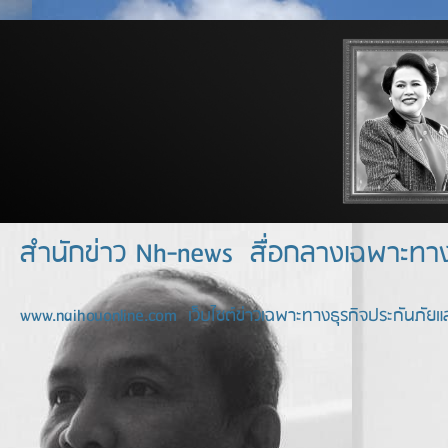
สำนักข่าว Nh-news สื่อกลางเฉพาะท
www.naihouonline.com เว็บไซต์ข่าวเฉพาะทางธุรกิจประกันภัยแล