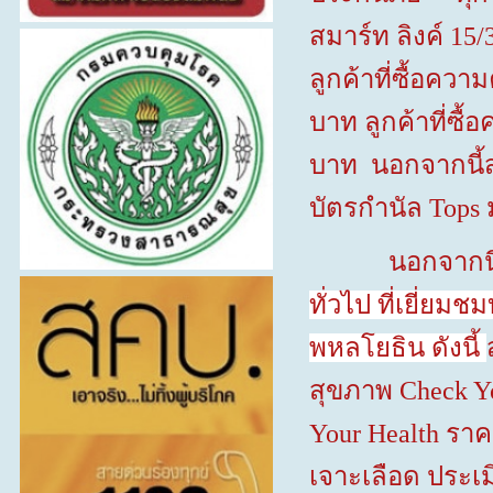
สมาร์ท ลิงค์
15/
ลูกค้าที่ซื้อควา
บาท ลูกค้าที่ซื้
บาท นอกจากนี้ส
บัตรกำนัล
Tops
นอกจากนี้บริษ
ทั่วไป ที่เยี่
พหลโยธิน ดังนี้
สุขภาพ
Check Y
Your Health
ราค
เจาะเลือด ประ