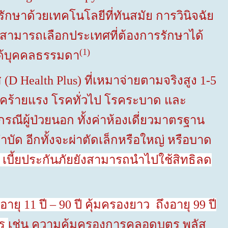
ักษาด้วยเทคโนโลยีที่ทันสมัย การวินิจฉัย
งสามารถเลือกประเทศที่ต้องการรักษาได้
(1)
ได้บุคคลธรรมดา
 (
D Health Plus)
ที่เหมาจ่ายตามจริงสูง
1-5
งโรคร้ายแรง โรคทั่วไป โรคระบาด และ
กรณีผู้ป่วยนอก ทั้งค่าห้องเดี่ยวมาตรฐาน
ำบัด อีกทั้งจะผ่าตัดเล็กหรือใหญ่ หรือบาด
 เบี้ยประกันภัยยังสามารถนำไปใช้สิทธิลด
่อายุ
11
ปี –
90
ปี คุ้มครองยาว ถึงอายุ
99
ปี
าร
เช่น ความคุ้มครองการคลอดบุตร พลัส