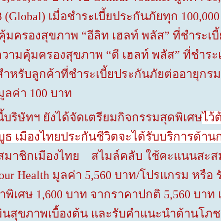
3 (Global)
เมื่อชำระเบี้ยประกันภัยทุก
100,00
มคุ้มครองสุขภาพ “อีลิท เฮลท์ พลัส” ที่ชำระเ
อความคุ้มครองสุขภาพ “ดี เฮลท์ พลัส” ที่ชำระ
ำหรับลูกค้าที่ชำระเบี้ยประกันภัยต่ออายุกร
มูลค่า
100
บาท
ัทฯ ยังได้จัดเตรียมกิจกรรมสุดพิเศษ
ไว้
ยมชมบูธ เมืองไทยประกันชีวิตจะได้รับบริกา
สมาชิกเมืองไทย สไมล์คลับ ใช้คะแนนสะ
our Health
มูลค่า
5,560
บาท/โปรแกรม หรือ ร
าพิเศษ
1,600
บาท จากราคาปกติ
5,560
บาท
เมินสุขภาพเบื้องต้น และรับคำแนะนำด้านโ