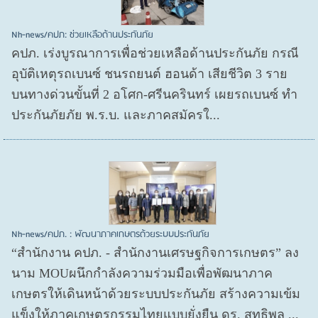
Nh-news/คปภ: ช่วยเหลือด้านประกันภัย
คปภ. เร่งบูรณาการเพื่อช่วยเหลือด้านประกันภัย กรณี
อุบัติเหตุรถเบนซ์ ชนรถยนต์ ฮอนด้า เสียชีวิต 3 ราย
บนทางด่วนขั้นที่ 2 อโศก-ศรีนครินทร์ เผยรถเบนซ์ ทำ
ประกันภัยภัย พ.ร.บ. และภาคสมัครใ...
Nh-news/คปภ. : พัฒนาภาคเกษตรด้วยระบบประกันภัย
“สำนักงาน คปภ. - สำนักงานเศรษฐกิจการเกษตร” ลง
นาม MOUผนึกกำลังความร่วมมือเพื่อพัฒนาภาค
เกษตรให้เดินหน้าด้วยระบบประกันภัย สร้างความเข้ม
แข็งให้ภาคเกษตรกรรมไทยแบบยั่งยืน ดร. สุทธิพล ...