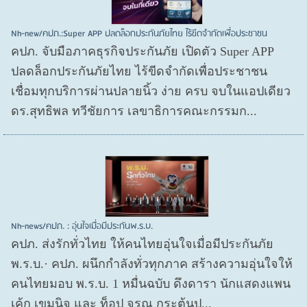
Nh-new/คปภ.:Super APP ปลดล็อกประกันภัยไทย ไร้ขีดจำกัดเพื่อประชาชน
คปภ. จับมือภาคธุรกิจประกันภัย เปิดตัว Super APP
ปลดล็อกประกันภัยไทย ไร้ขีดจำกัดเพื่อประชาชน
เชื่อมทุกบริการผ่านปลายนิ้ว ง่าย ครบ จบในแอปเดียว
ดร.สุทธิพล ทวีชัยการ เลขาธิการคณะกรรมก...
Nh-news/คปภ. : อุ่นใจเมื่อมีประกันพ.ร.บ.
คปภ. ส่งรักทั่วไทย ให้คนไทยอุ่นใจเมื่อมีประกันภัย
พ.ร.บ.· คปภ. ผนึกกำลังทั่วทุกภาค สร้างความอุ่นใจให้
คนไทยมอบ พ.ร.บ. 1 หมื่นฉบับ ดึงดารา นักแสดงแพน
เค้ก เขมนิจ และ ท็อป จรณ กระตุ้นป...