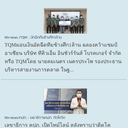
Nh-news /TQM : อัดฉีดทีมช้างศึก1ล้าน
TQMมอบเงินอัดฉีดทีมช้างศึก1ล้าน ฉลองคว้าแชมป์
อาเซียน บริษัท ทีคิวเอ็ม อินชัวร์รันส์ โบรคเกอร์ จำกัด
หรือ TQMโดย นายคมเนตร เนตรประไพ รองประธาน
บริหารสายงานการตลาด ในฐ...
Nh-news/คปภ. : เลขาธิการคปภ. ติดโควิด
เลขาธิการ คปภ. เปิดไทม์ไลน์ หลังทราบว่าติดโค