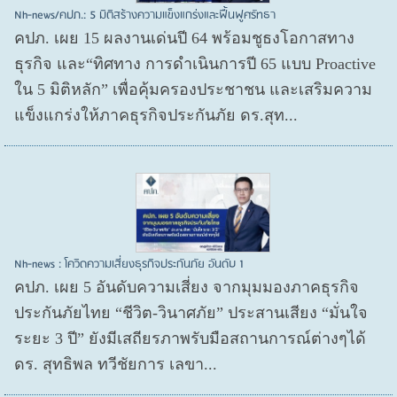
Nh-news/คปภ.: 5 มิติสร้างความแข็งแกร่งและฟื้นฟูศรัทธา
คปภ. เผย 15 ผลงานเด่นปี 64 พร้อมชูธงโอกาสทาง
ธุรกิจ และ“ทิศทาง การดำเนินการปี 65 แบบ Proactive
ใน 5 มิติหลัก” เพื่อคุ้มครองประชาชน และเสริมความ
แข็งแกร่งให้ภาคธุรกิจประกันภัย ดร.สุท...
Nh-news : โควิดความเสี่ยงธุรกิจประกันภัย อันดับ 1
คปภ. เผย 5 อันดับความเสี่ยง จากมุมมองภาคธุรกิจ
ประกันภัยไทย “ชีวิต-วินาศภัย” ประสานเสียง “มั่นใจ
ระยะ 3 ปี” ยังมีเสถียรภาพรับมือสถานการณ์ต่างๆได้
ดร. สุทธิพล ทวีชัยการ เลขา...