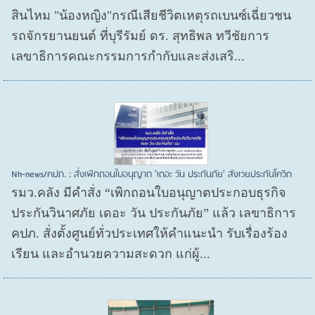
สินไหม "น้องหญิง"กรณีเสียชีวิตเหตุรถเบนซ์เฉี่ยวชน
รถจักรยานยนต์ ที่บุรีรัมย์ ดร. สุทธิพล ทวีชัยการ
เลขาธิการคณะกรรมการกำกับและส่งเสริ...
Nh-news/คปภ. : สั่งเพิกถอนใบอนุญาต 'เดอะ วัน ประกันภัย' สังเวยประกันโควิด
รมว.คลัง มีคำสั่ง “เพิกถอนใบอนุญาตประกอบธุรกิจ
ประกันวินาศภัย เดอะ วัน ประกันภัย” แล้ว เลขาธิการ
คปภ. สั่งตั้งศูนย์ทั่วประเทศให้คำแนะนำ รับเรื่องร้อง
เรียน และอำนวยความสะดวก แก่ผู้...