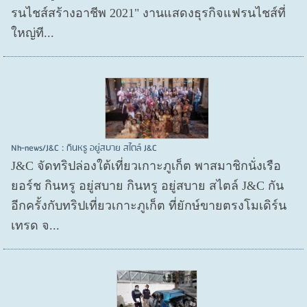
รนไชส์สร้างอาชีพ 2021" งานแสดงธุรกิจแฟรนไชส์ที่
ใหญ่ที...
Nh-news/J&C : กินหรู อยู่สบาย สไตล์ J&C
J&C จัดทริปล่องใต้เที่ยวเกาะภูเก็ต พาสมาชิกนั่งเรือ
ยอร์ช กินหรู อยู่สบาย กินหรู อยู่สบาย สไตล์ J&C กัน
อีกครั้งกับทริปเที่ยวเกาะภูเก็ต ที่ยักษ์ขายตรงโมเดิร์น
เทรด จ...