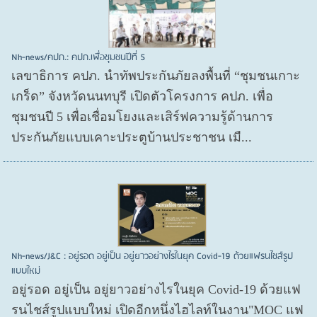
Nh-news/คปภ.: คปภ.เพื่อชุมชนปีที่ 5
เลขาธิการ คปภ. นำทัพประกันภัยลงพื้นที่ “ชุมชนเกาะ
เกร็ด” จังหวัดนนทบุรี เปิดตัวโครงการ คปภ. เพื่อ
ชุมชนปี 5 เพื่อเชื่อมโยงและเสิร์ฟความรู้ด้านการ
ประกันภัยแบบเคาะประตูบ้านประชาชน เมื...
Nh-news/J&C : อยู่รอด อยู่เป็น อยู่ยาวอย่างไรในยุค Covid-19 ด้วยแฟรนไชส์รูป
แบบใหม่
อยู่รอด อยู่​เป็น อยู่​ยาวอย่างไรในยุค Covid​-19 ด้วยแฟ
รนไชส์​รูปแบบใหม่ เปิดอีกหนึ่งไฮไลท์ในงาน"MOC แฟ