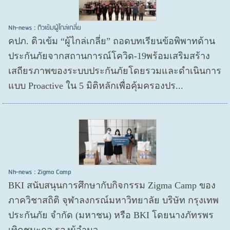
Nh-news : ติวเข้มผู้ไกล่เกลี่ย
คปภ. ติวเข้ม “ผู้ไกล่เกลี่ย” ถอดบทเรียนข้อพิพาทด้าน
ประกันภัยจากสถานการณ์โควิด-19พร้อมเสริมสร้าง
เสถียรภาพของระบบประกันภัยโดยรวมและดำเนินการ
แบบ Proactive ใน 5 มิติหลักเพื่อคุ้มครองปร...
Nh-news : Zigma Camp
BKI สนับสนุนการศึกษากับกิจกรรม Zigma Camp ของ
ภาควิชาสถิติ จุฬาลงกรณ์มหาวิทยาลัย บริษัท กรุงเทพ
ประกันภัย จำกัด (มหาชน) หรือ BKI โดยนางภัทรพร
เทิดชนะกุล รองผู้อำนว...