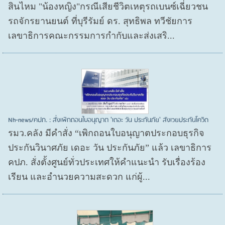
สินไหม "น้องหญิง"กรณีเสียชีวิตเหตุรถเบนซ์เฉี่ยวชน
รถจักรยานยนต์ ที่บุรีรัมย์ ดร. สุทธิพล ทวีชัยการ
เลขาธิการคณะกรรมการกำกับและส่งเสริ...
Nh-news/คปภ. : สั่งเพิกถอนใบอนุญาต 'เดอะ วัน ประกันภัย' สังเวยประกันโควิด
รมว.คลัง มีคำสั่ง “เพิกถอนใบอนุญาตประกอบธุรกิจ
ประกันวินาศภัย เดอะ วัน ประกันภัย” แล้ว เลขาธิการ
คปภ. สั่งตั้งศูนย์ทั่วประเทศให้คำแนะนำ รับเรื่องร้อง
เรียน และอำนวยความสะดวก แก่ผู้...