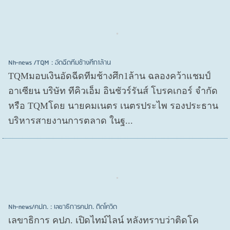
Nh-news /TQM : อัดฉีดทีมช้างศึก1ล้าน
TQMมอบเงินอัดฉีดทีมช้างศึก1ล้าน ฉลองคว้าแชมป์
อาเซียน บริษัท ทีคิวเอ็ม อินชัวร์รันส์ โบรคเกอร์ จำกัด
หรือ TQMโดย นายคมเนตร เนตรประไพ รองประธาน
บริหารสายงานการตลาด ในฐ...
Nh-news/คปภ. : เลขาธิการคปภ. ติดโควิด
เลขาธิการ คปภ. เปิดไทม์ไลน์ หลังทราบว่าติดโค