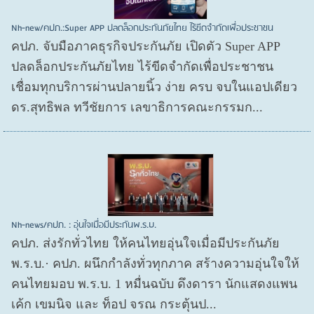
Nh-new/คปภ.:Super APP ปลดล็อกประกันภัยไทย ไร้ขีดจำกัดเพื่อประชาชน
คปภ. จับมือภาคธุรกิจประกันภัย เปิดตัว Super APP
ปลดล็อกประกันภัยไทย ไร้ขีดจำกัดเพื่อประชาชน
เชื่อมทุกบริการผ่านปลายนิ้ว ง่าย ครบ จบในแอปเดียว
ดร.สุทธิพล ทวีชัยการ เลขาธิการคณะกรรมก...
Nh-news/คปภ. : อุ่นใจเมื่อมีประกันพ.ร.บ.
คปภ. ส่งรักทั่วไทย ให้คนไทยอุ่นใจเมื่อมีประกันภัย
พ.ร.บ.· คปภ. ผนึกกำลังทั่วทุกภาค สร้างความอุ่นใจให้
คนไทยมอบ พ.ร.บ. 1 หมื่นฉบับ ดึงดารา นักแสดงแพน
เค้ก เขมนิจ และ ท็อป จรณ กระตุ้นป...