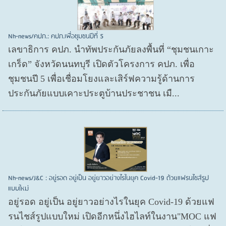
Nh-news/คปภ.: คปภ.เพื่อชุมชนปีที่ 5
เลขาธิการ คปภ. นำทัพประกันภัยลงพื้นที่ “ชุมชนเกาะ
เกร็ด” จังหวัดนนทบุรี เปิดตัวโครงการ คปภ. เพื่อ
ชุมชนปี 5 เพื่อเชื่อมโยงและเสิร์ฟความรู้ด้านการ
ประกันภัยแบบเคาะประตูบ้านประชาชน เมื...
Nh-news/J&C : อยู่รอด อยู่เป็น อยู่ยาวอย่างไรในยุค Covid-19 ด้วยแฟรนไชส์รูป
แบบใหม่
อยู่รอด อยู่​เป็น อยู่​ยาวอย่างไรในยุค Covid​-19 ด้วยแฟ
รนไชส์​รูปแบบใหม่ เปิดอีกหนึ่งไฮไลท์ในงาน"MOC แฟ