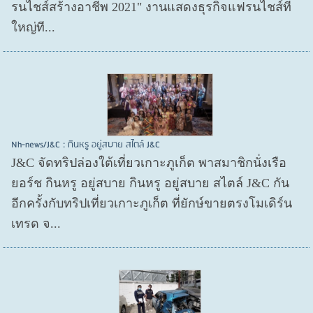
รนไชส์สร้างอาชีพ 2021" งานแสดงธุรกิจแฟรนไชส์ที่
ใหญ่ที...
Nh-news/J&C : กินหรู อยู่สบาย สไตล์ J&C
J&C จัดทริปล่องใต้เที่ยวเกาะภูเก็ต พาสมาชิกนั่งเรือ
ยอร์ช กินหรู อยู่สบาย กินหรู อยู่สบาย สไตล์ J&C กัน
อีกครั้งกับทริปเที่ยวเกาะภูเก็ต ที่ยักษ์ขายตรงโมเดิร์น
เทรด จ...