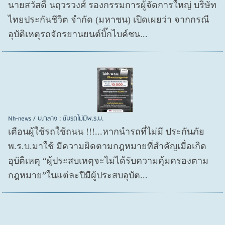
นายสวัสดิ์ นฤวรวงศ์ รองกรรมการผู้จัดการใหญ่ บริษัท
ไทยประกันชีวิต จำกัด (มหาชน) เปิดเผยว่า จากกรณี
อุบัติเหตุรถจักรยานยนต์บิ๊กไบค์ชน...
Nh-news / บ.กลาง : ขับรถไม่มีพ.ร.บ.
เตือนผู้ใช้รถใช้ถนน !!!...หากนำรถที่ไม่มี ประกันภัย
พ.ร.บ.มาใช้ มีความผิดตามกฎหมายที่สำคัญเมื่อเกิด
อุบัติเหตุ “ผู้ประสบเหตุจะไม่ได้รับความคุ้มครองตาม
กฎหมาย”ในแต่ละปีมีผู้ประสบอุบัต...