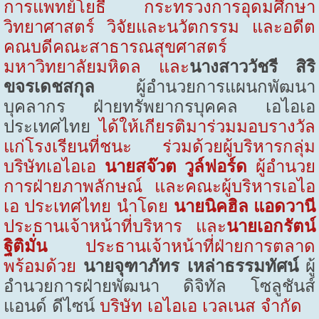
การแพทย์โยธี กระทรวงการอุดมศึกษา
วิทยาศาสตร์ วิจัยและนวัตกรรม และอดีต
คณบดีคณะสาธารณสุขศาสตร์
มหาวิทยาลัยมหิดล
และ
นางสาววัชรี สิริ
ขจรเดชสกุล
ผู้อำนวยการแผนกพัฒนา
บุคลากร ฝ่ายทรัพยากรบุคคล เอไอเอ
ประเทศไทย
ได้ให้เกียรติมาร่วมมอบรางวัล
แก่โรงเรียนที่ชนะ ร่วมด้วยผู้บริหารกลุ่ม
บริษัทเอไอเอ
นายสจ๊วต วูล์ฟอร์ด
ผู้อำนวย
การฝ่ายภาพลักษณ์ และคณะผู้บริหารเอไอ
เอ ประเทศไทย นำโดย
นายนิคฮิล แอดวานี
ประธานเจ้าหน้าที่บริหาร และ
นายเอกรัตน์
ฐิติมั่น
ประธานเจ้าหน้าที่ฝ่ายการตลาด
พร้อมด้วย
นายจุฑาภัทร เหล่าธรรมทัศน์
ผู้
อำนวยการฝ่ายพัฒนา ดิจิทัล โซลูชันส์
แอนด์ ดีไซน์
บริษัท เอไอเอ เวลเนส จำกัด