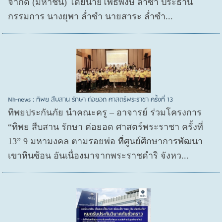
จำกัด (มหาชน) โดยนายโพธิพงษ์ ล่ำซำ ประธาน
กรรมการ นางยุพา ล่ำซำ นายสาระ ล่ำซำ...
Nh-news : ทิพย สืบสาน รักษา ต่อยอด ศาสตร์พระราชา ครั้งที่ 13
ทิพยประกันภัย นำคณะครู – อาจารย์ ร่วมโครงการ
“ทิพย สืบสาน รักษา ต่อยอด ศาสตร์พระราชา ครั้งที่
13” 9 มหามงคล ตามรอยพ่อ ที่ศูนย์ศึกษาการพัฒนา
เขาหินซ้อน อันเนื่องมาจากพระราชดำริ จังหว...