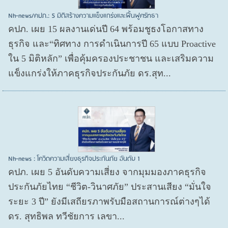
Nh-news/คปภ.: 5 มิติสร้างความแข็งแกร่งและฟื้นฟูศรัทธา
คปภ. เผย 15 ผลงานเด่นปี 64 พร้อมชูธงโอกาสทาง
ธุรกิจ และ“ทิศทาง การดำเนินการปี 65 แบบ Proactive
ใน 5 มิติหลัก” เพื่อคุ้มครองประชาชน และเสริมความ
แข็งแกร่งให้ภาคธุรกิจประกันภัย ดร.สุท...
Nh-news : โควิดความเสี่ยงธุรกิจประกันภัย อันดับ 1
คปภ. เผย 5 อันดับความเสี่ยง จากมุมมองภาคธุรกิจ
ประกันภัยไทย “ชีวิต-วินาศภัย” ประสานเสียง “มั่นใจ
ระยะ 3 ปี” ยังมีเสถียรภาพรับมือสถานการณ์ต่างๆได้
ดร. สุทธิพล ทวีชัยการ เลขา...