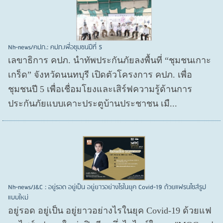
Nh-news/คปภ.: คปภ.เพื่อชุมชนปีที่ 5
เลขาธิการ คปภ. นำทัพประกันภัยลงพื้นที่ “ชุมชนเกาะ
เกร็ด” จังหวัดนนทบุรี เปิดตัวโครงการ คปภ. เพื่อ
ชุมชนปี 5 เพื่อเชื่อมโยงและเสิร์ฟความรู้ด้านการ
ประกันภัยแบบเคาะประตูบ้านประชาชน เมื...
Nh-news/J&C : อยู่รอด อยู่เป็น อยู่ยาวอย่างไรในยุค Covid-19 ด้วยแฟรนไชส์รูป
แบบใหม่
อยู่รอด อยู่​เป็น อยู่​ยาวอย่างไรในยุค Covid​-19 ด้วยแฟ