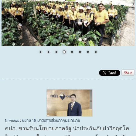
Nh-news : ขยาย 16 มาตรการช่วยภาคประกันภัย
คปภ. ขานรับนโยบายภาครัฐ นำประกันภัยฝ่าวิกฤตโค