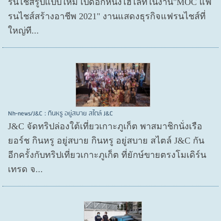
รนไชส์​รูปแบบใหม่ เปิดอีกหนึ่งไฮไลท์ในงาน"MOC แฟ
รนไชส์สร้างอาชีพ 2021" งานแสดงธุรกิจแฟรนไชส์ที่
ใหญ่ที...
Nh-news/J&C : กินหรู อยู่สบาย สไตล์ J&C
J&C จัดทริปล่องใต้เที่ยวเกาะภูเก็ต พาสมาชิกนั่งเรือ
ยอร์ช กินหรู อยู่สบาย กินหรู อยู่สบาย สไตล์ J&C กัน
อีกครั้งกับทริปเที่ยวเกาะภูเก็ต ที่ยักษ์ขายตรงโมเดิร์น
เทรด จ...