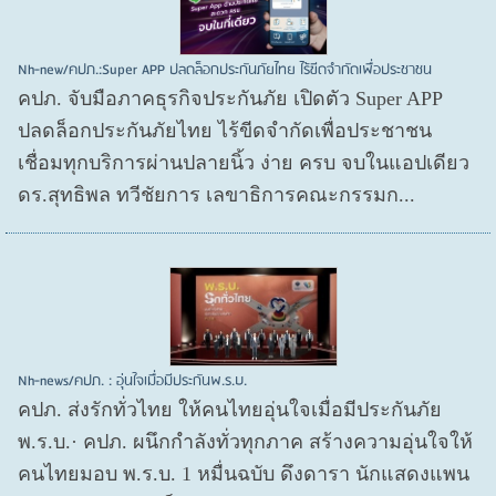
Nh-new/คปภ.:Super APP ปลดล็อกประกันภัยไทย ไร้ขีดจำกัดเพื่อประชาชน
คปภ. จับมือภาคธุรกิจประกันภัย เปิดตัว Super APP
ปลดล็อกประกันภัยไทย ไร้ขีดจำกัดเพื่อประชาชน
เชื่อมทุกบริการผ่านปลายนิ้ว ง่าย ครบ จบในแอปเดียว
ดร.สุทธิพล ทวีชัยการ เลขาธิการคณะกรรมก...
Nh-news/คปภ. : อุ่นใจเมื่อมีประกันพ.ร.บ.
คปภ. ส่งรักทั่วไทย ให้คนไทยอุ่นใจเมื่อมีประกันภัย
พ.ร.บ.· คปภ. ผนึกกำลังทั่วทุกภาค สร้างความอุ่นใจให้
คนไทยมอบ พ.ร.บ. 1 หมื่นฉบับ ดึงดารา นักแสดงแพน