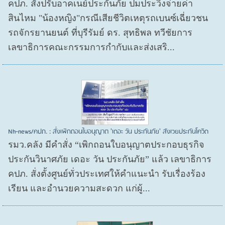
คปภ. สั่งปรับอาคเนย์ประกันภัย ปมประวิงจ่ายค่า
สินไหม "น้องหญิง"กรณีเสียชีวิตเหตุรถเบนซ์เฉี่ยวชน
รถจักรยานยนต์ ที่บุรีรัมย์ ดร. สุทธิพล ทวีชัยการ
เลขาธิการคณะกรรมการกำกับและส่งเสริ...
Nh-news/คปภ. : สั่งเพิกถอนใบอนุญาต 'เดอะ วัน ประกันภัย' สังเวยประกันโควิด
รมว.คลัง มีคำสั่ง “เพิกถอนใบอนุญาตประกอบธุรกิจ
ประกันวินาศภัย เดอะ วัน ประกันภัย” แล้ว เลขาธิการ
คปภ. สั่งตั้งศูนย์ทั่วประเทศให้คำแนะนำ รับเรื่องร้อง
เรียน และอำนวยความสะดวก แก่ผู้...