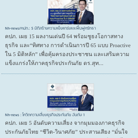
Nh-news/คปภ.: 5 มิติสร้างความแข็งแกร่งและฟื้นฟูศรัทธา
คปภ. เผย 15 ผลงานเด่นปี 64 พร้อมชูธงโอกาสทาง
ธุรกิจ และ“ทิศทาง การดำเนินการปี 65 แบบ Proactive
ใน 5 มิติหลัก” เพื่อคุ้มครองประชาชน และเสริมความ
แข็งแกร่งให้ภาคธุรกิจประกันภัย ดร.สุท...
Nh-news : โควิดความเสี่ยงธุรกิจประกันภัย อันดับ 1
คปภ. เผย 5 อันดับความเสี่ยง จากมุมมองภาคธุรกิจ
ประกันภัยไทย “ชีวิต-วินาศภัย” ประสานเสียง “มั่นใจ