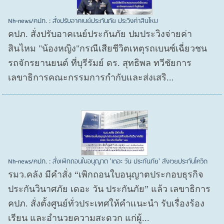
Nh-news/คปภ. : สั่งปรับอาคเนย์ประกันภัย ประวิงค่าสินไหม
คปภ. สั่งปรับอาคเนย์ประกันภัย ปมประวิงจ่ายค่า
สินไหม "น้องหญิง"กรณีเสียชีวิตเหตุรถเบนซ์เฉี่ยวชน
รถจักรยานยนต์ ที่บุรีรัมย์ ดร. สุทธิพล ทวีชัยการ
เลขาธิการคณะกรรมการกำกับและส่งเสริ...
Nh-news/คปภ. : สั่งเพิกถอนใบอนุญาต 'เดอะ วัน ประกันภัย' สังเวยประกันโควิด
รมว.คลัง มีคำสั่ง “เพิกถอนใบอนุญาตประกอบธุรกิจ
ประกันวินาศภัย เดอะ วัน ประกันภัย” แล้ว เลขาธิการ
คปภ. สั่งตั้งศูนย์ทั่วประเทศให้คำแนะนำ รับเรื่องร้อง
เรียน และอำนวยความสะดวก แก่ผู้...