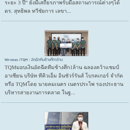
ระยะ 3 ปี” ยังมีเสถียรภาพรับมือสถานการณ์ต่างๆได้
ดร. สุทธิพล ทวีชัยการ เลขา...
Nh-news /TQM : อัดฉีดทีมช้างศึก1ล้าน
TQMมอบเงินอัดฉีดทีมช้างศึก1ล้าน ฉลองคว้าแชมป์
อาเซียน บริษัท ทีคิวเอ็ม อินชัวร์รันส์ โบรคเกอร์ จำกัด
หรือ TQMโดย นายคมเนตร เนตรประไพ รองประธาน
บริหารสายงานการตลาด ในฐ...