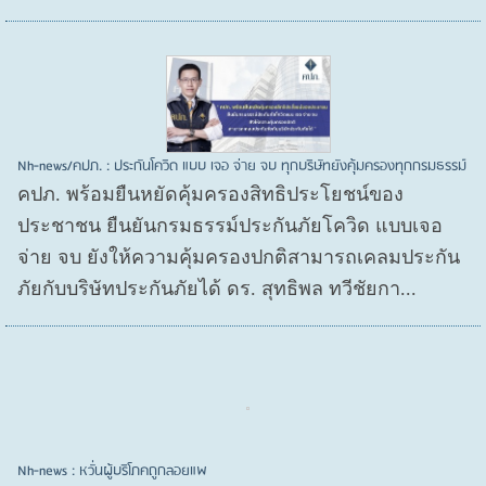
Nh-news/คปภ. : ประกันโควิด แบบ เจอ จ่าย จบ ทุกบริษัทยังคุ้มครองทุกกรมธรรม์
คปภ. พร้อมยืนหยัดคุ้มครองสิทธิประโยชน์ของ
ประชาชน ยืนยันกรมธรรม์ประกันภัยโควิด แบบเจอ
จ่าย จบ ยังให้ความคุ้มครองปกติสามารถเคลมประกัน
ภัยกับบริษัทประกันภัยได้ ดร. สุทธิพล ทวีชัยกา...
Nh-news : หวั่นผู้บริโภคถูกลอยแพ