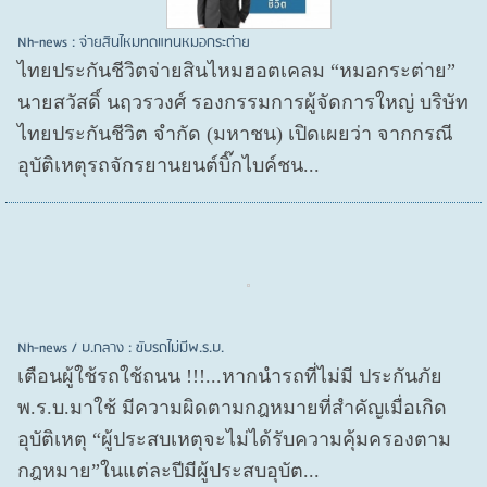
Nh-news : จ่ายสินไหมทดแทนหมอกระต่าย
ไทยประกันชีวิตจ่ายสินไหมฮอตเคลม “หมอกระต่าย”
นายสวัสดิ์ นฤวรวงศ์ รองกรรมการผู้จัดการใหญ่ บริษัท
ไทยประกันชีวิต จำกัด (มหาชน) เปิดเผยว่า จากกรณี
อุบัติเหตุรถจักรยานยนต์บิ๊กไบค์ชน...
Nh-news / บ.กลาง : ขับรถไม่มีพ.ร.บ.
เตือนผู้ใช้รถใช้ถนน !!!...หากนำรถที่ไม่มี ประกันภัย
พ.ร.บ.มาใช้ มีความผิดตามกฎหมายที่สำคัญเมื่อเกิด
อุบัติเหตุ “ผู้ประสบเหตุจะไม่ได้รับความคุ้มครองตาม
กฎหมาย”ในแต่ละปีมีผู้ประสบอุบัต...