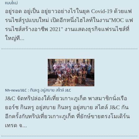
แบบใหม่
อยู่รอด อยู่​เป็น อยู่​ยาวอย่างไรในยุค Covid​-19 ด้วยแฟ
รนไชส์​รูปแบบใหม่ เปิดอีกหนึ่งไฮไลท์ในงาน"MOC แฟ
รนไชส์สร้างอาชีพ 2021" งานแสดงธุรกิจแฟรนไชส์ที่
ใหญ่ที...
Nh-news/J&C : กินหรู อยู่สบาย สไตล์ J&C
J&C จัดทริปล่องใต้เที่ยวเกาะภูเก็ต พาสมาชิกนั่งเรือ
ยอร์ช กินหรู อยู่สบาย กินหรู อยู่สบาย สไตล์ J&C กัน
อีกครั้งกับทริปเที่ยวเกาะภูเก็ต ที่ยักษ์ขายตรงโมเดิร์น
เทรด จ...