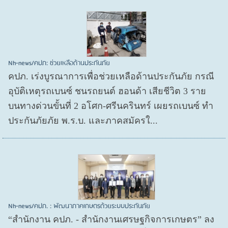
Nh-news/คปภ: ช่วยเหลือด้านประกันภัย
คปภ. เร่งบูรณาการเพื่อช่วยเหลือด้านประกันภัย กรณี
อุบัติเหตุรถเบนซ์ ชนรถยนต์ ฮอนด้า เสียชีวิต 3 ราย
บนทางด่วนขั้นที่ 2 อโศก-ศรีนครินทร์ เผยรถเบนซ์ ทำ
ประกันภัยภัย พ.ร.บ. และภาคสมัครใ...
Nh-news/คปภ. : พัฒนาภาคเกษตรด้วยระบบประกันภัย
“สำนักงาน คปภ. - สำนักงานเศรษฐกิจการเกษตร” ลง