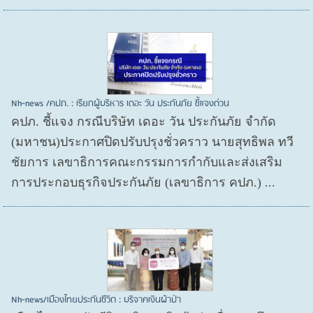
Nh-news /คปภ. : เรียกผู้บริหาร เดอะ วัน ประกันภัย ชี้แจงด่วน
คปภ. ชี้แจง กรณีบริษัท เดอะ วัน ประกันภัย จำกัด
(มหาชน)ประกาศปิดปรับปรุงชั่วคราว นายสุทธิพล ทวี
ชัยการ เลขาธิการคณะกรรมการกำกับและส่งเสริม
การประกอบธุรกิจประกันภัย (เลขาธิการ คปภ.) ...
Nh-news/เมืองไทยประกันชีวิต : บริจาคเงินผ้าป่า