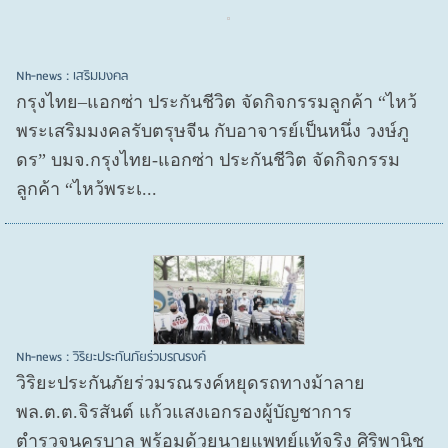
Nh-news : เสริมมงคล
กรุงไทย–แอกซ่า ประกันชีวิต จัดกิจกรรมลูกค้า “ไหว้
พระเสริมมงคลรับตรุษจีน กับอาจารย์เป็นหนึ่ง วงษ์ภู
ดร” บมจ.กรุงไทย-แอกซ่า ประกันชีวิต จัดกิจกรรม
ลูกค้า “ไหว้พระเ...
Nh-news : วิริยะประกันภัยร่วมรณรงค์
วิริยะประกันภัยร่วมรณรงค์หยุดรถทางม้าลาย
พล.ต.ต.จิรสันต์ แก้วแสงเอกรองผู้บัญชาการ
ตำรวจนครบาล พร้อมด้วยนายแพทย์แท้จริง ศิริพานิช