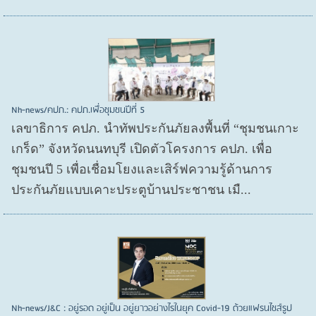
Nh-news/คปภ.: คปภ.เพื่อชุมชนปีที่ 5
เลขาธิการ คปภ. นำทัพประกันภัยลงพื้นที่ “ชุมชนเกาะ
เกร็ด” จังหวัดนนทบุรี เปิดตัวโครงการ คปภ. เพื่อ
ชุมชนปี 5 เพื่อเชื่อมโยงและเสิร์ฟความรู้ด้านการ
ประกันภัยแบบเคาะประตูบ้านประชาชน เมื...
Nh-news/J&C : อยู่รอด อยู่เป็น อยู่ยาวอย่างไรในยุค Covid-19 ด้วยแฟรนไชส์รูป