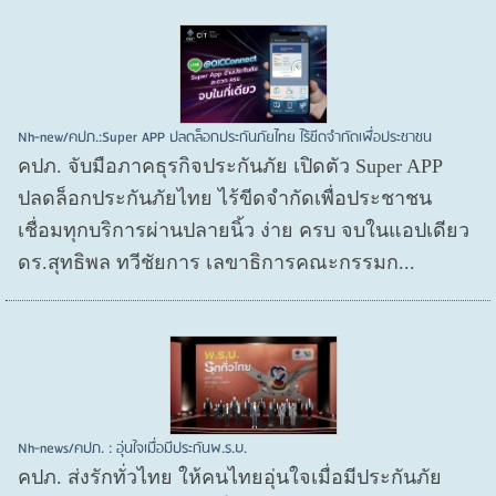
Nh-new/คปภ.:Super APP ปลดล็อกประกันภัยไทย ไร้ขีดจำกัดเพื่อประชาชน
คปภ. จับมือภาคธุรกิจประกันภัย เปิดตัว Super APP
ปลดล็อกประกันภัยไทย ไร้ขีดจำกัดเพื่อประชาชน
เชื่อมทุกบริการผ่านปลายนิ้ว ง่าย ครบ จบในแอปเดียว
ดร.สุทธิพล ทวีชัยการ เลขาธิการคณะกรรมก...
Nh-news/คปภ. : อุ่นใจเมื่อมีประกันพ.ร.บ.
คปภ. ส่งรักทั่วไทย ให้คนไทยอุ่นใจเมื่อมีประกันภัย