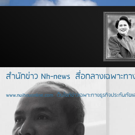
สำนักข่าว Nh-news สื่อกลางเฉพาะท
www.naihouonline.com เว็บไซต์ข่าวเฉพาะทางธุรกิจประกันภัยแล