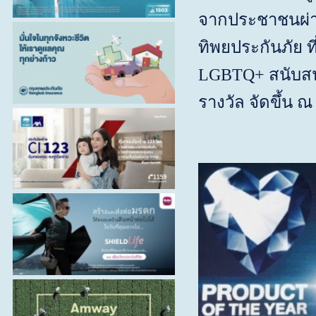
จากประชาชนผ่าน
ทิพยประกันภัย ท
LGBTQ+
สนับส
รางวัล จัดขึ้น