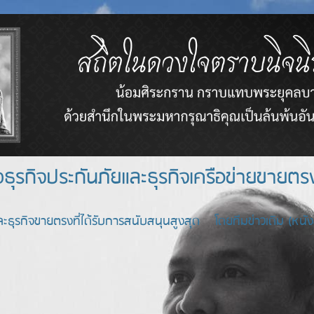
างธุรกิจประกันภัยและธุรกิจเครือข่า
ะธุรกิจขายตรงที่ได้รับการสนับสนุนสูงสุด โดยทีมข่าวเดิม (หนังสื