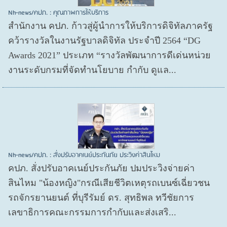
Nh-news/คปภ. : คุณภาพการให้บริการ
สำนักงาน คปภ. ก้าวสู่ผู้นำการให้บริการดิจิทัลภาครัฐ
คว้ารางวัลในงานรัฐบาลดิจิทัล ประจำปี 2564 “DG
Awards 2021” ประเภท “รางวัลพัฒนาการดีเด่นหน่วย
งานระดับกรมที่จัดทำนโยบาย กำกับ ดูแล...
Nh-news/คปภ. : สั่งปรับอาคเนย์ประกันภัย ประวิงค่าสินไหม
คปภ. สั่งปรับอาคเนย์ประกันภัย ปมประวิงจ่ายค่า
สินไหม "น้องหญิง"กรณีเสียชีวิตเหตุรถเบนซ์เฉี่ยวชน
รถจักรยานยนต์ ที่บุรีรัมย์ ดร. สุทธิพล ทวีชัยการ
เลขาธิการคณะกรรมการกำกับและส่งเสริ...