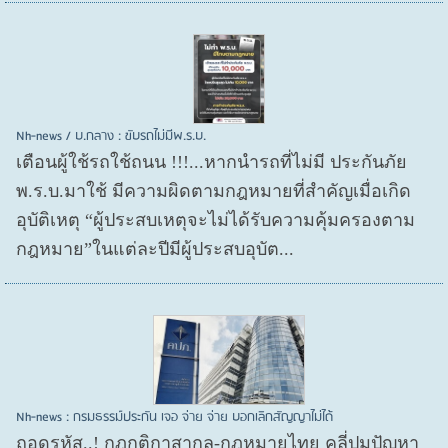
Nh-news / บ.กลาง : ขับรถไม่มีพ.ร.บ.
เตือนผู้ใช้รถใช้ถนน !!!...หากนำรถที่ไม่มี ประกันภัย
พ.ร.บ.มาใช้ มีความผิดตามกฎหมายที่สำคัญเมื่อเกิด
อุบัติเหตุ “ผู้ประสบเหตุจะไม่ได้รับความคุ้มครองตาม
กฎหมาย”ในแต่ละปีมีผู้ประสบอุบัต...
Nh-news : กรมธรรม์ประกัน เจอ จ่าย จ่าย บอกเลิกสัญญาไม่ได้
ถอดรหัส..! กฎกติกาสากล-กฎหมายไทย คลี่ปมปัญหา