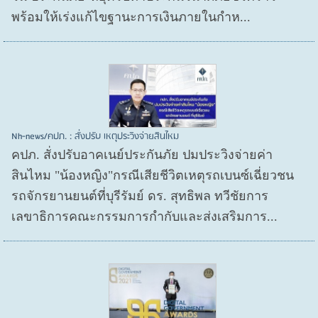
พร้อมให้เร่งแก้ไขฐานะการเงินภายในกำห...
Nh-news/คปภ. : สั่งปรับ เหตุประวิงจ่ายสินไหม
คปภ. สั่งปรับอาคเนย์ประกันภัย ปมประวิงจ่ายค่า
สินไหม "น้องหญิง"กรณีเสียชีวิตเหตุรถเบนซ์เฉี่ยวชน
รถจักรยานยนต์ที่บุรีรัมย์ ดร. สุทธิพล ทวีชัยการ
เลขาธิการคณะกรรมการกำกับและส่งเสริมการ...