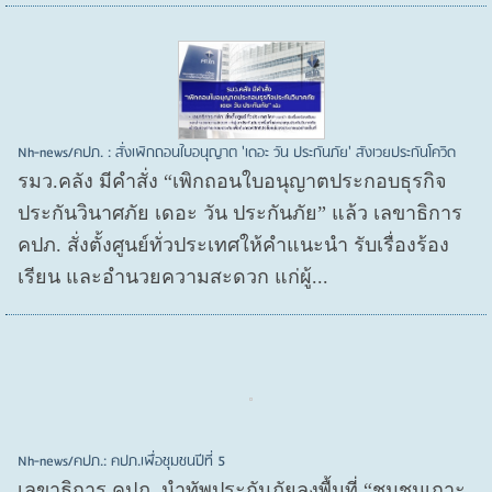
Nh-news/คปภ. : สั่งเพิกถอนใบอนุญาต 'เดอะ วัน ประกันภัย' สังเวยประกันโควิด
รมว.คลัง มีคำสั่ง “เพิกถอนใบอนุญาตประกอบธุรกิจ
ประกันวินาศภัย เดอะ วัน ประกันภัย” แล้ว เลขาธิการ
คปภ. สั่งตั้งศูนย์ทั่วประเทศให้คำแนะนำ รับเรื่องร้อง
เรียน และอำนวยความสะดวก แก่ผู้...
Nh-news/คปภ.: คปภ.เพื่อชุมชนปีที่ 5
เลขาธิการ คปภ. นำทัพประกันภัยลงพื้นที่ “ชุมชนเกาะ