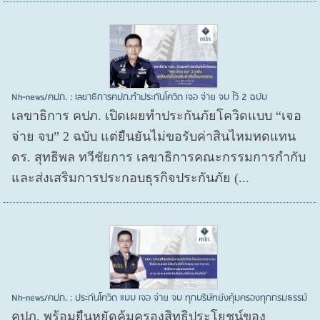
Nh-news/คปภ. : เลขาธิการคปภ.ทำประกันโควิด เจอ จ่าย จบ ไว้ 2 ฉบับ
เลขาธิการ คปภ. เปิดเผยทำประกันภัยโควิดแบบ “เจอ
จ่าย จบ” 2 ฉบับ แต่ยืนยันไม่ขอรับค่าสินไหมทดแทน
ดร. สุทธิพล ทวีชัยการ เลขาธิการคณะกรรมการกำกับ
และส่งเสริมการประกอบธุรกิจประกันภัย (...
Nh-news/คปภ. : ประกันโควิด แบบ เจอ จ่าย จบ ทุกบริษัทยังคุ้มครองทุกกรมธรรม์
คปภ. พร้อมยืนหยัดคุ้มครองสิทธิประโยชน์ของ