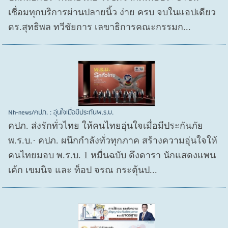
เชื่อมทุกบริการผ่านปลายนิ้ว ง่าย ครบ จบในแอปเดียว
ดร.สุทธิพล ทวีชัยการ เลขาธิการคณะกรรมก...
Nh-news/คปภ. : อุ่นใจเมื่อมีประกันพ.ร.บ.
คปภ. ส่งรักทั่วไทย ให้คนไทยอุ่นใจเมื่อมีประกันภัย
พ.ร.บ.· คปภ. ผนึกกำลังทั่วทุกภาค สร้างความอุ่นใจให้
คนไทยมอบ พ.ร.บ. 1 หมื่นฉบับ ดึงดารา นักแสดงแพน
เค้ก เขมนิจ และ ท็อป จรณ กระตุ้นป...