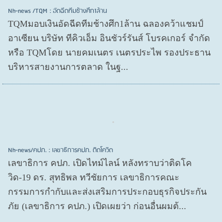
Nh-news /TQM : อัดฉีดทีมช้างศึก1ล้าน
TQMมอบเงินอัดฉีดทีมช้างศึก1ล้าน ฉลองคว้าแชมป์
อาเซียน บริษัท ทีคิวเอ็ม อินชัวร์รันส์ โบรคเกอร์ จำกัด
หรือ TQMโดย นายคมเนตร เนตรประไพ รองประธาน
บริหารสายงานการตลาด ในฐ...
Nh-news/คปภ. : เลขาธิการคปภ. ติดโควิด
เลขาธิการ คปภ. เปิดไทม์ไลน์ หลังทราบว่าติดโค
วิด-19 ดร. สุทธิพล ทวีชัยการ เลขาธิการคณะ
กรรมการกำกับและส่งเสริมการประกอบธุรกิจประกัน
ภัย (เลขาธิการ คปภ.) เปิดเผยว่า ก่อนอื่นผมต้...