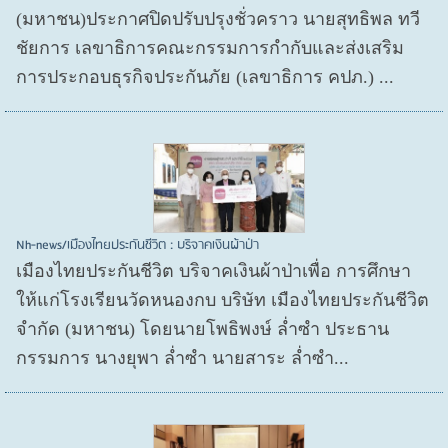
(มหาชน)ประกาศปิดปรับปรุงชั่วคราว นายสุทธิพล ทวี
ชัยการ เลขาธิการคณะกรรมการกำกับและส่งเสริม
การประกอบธุรกิจประกันภัย (เลขาธิการ คปภ.) ...
Nh-news/เมืองไทยประกันชีวิต : บริจาคเงินผ้าป่า
เมืองไทยประกันชีวิต บริจาคเงินผ้าป่าเพื่อ การศึกษา
ให้แก่โรงเรียนวัดหนองกบ บริษัท เมืองไทยประกันชีวิต
จำกัด (มหาชน) โดยนายโพธิพงษ์ ล่ำซำ ประธาน
กรรมการ นางยุพา ล่ำซำ นายสาระ ล่ำซำ...