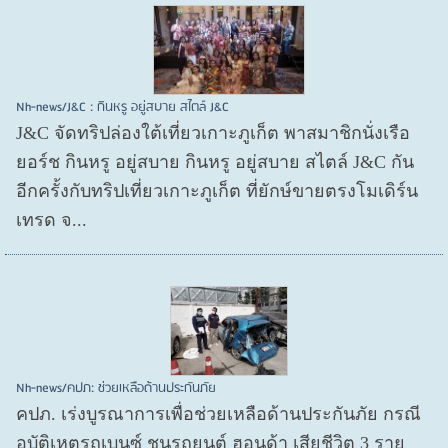
Nh-news/J&C : กินหรู อยู่สบาย สไตล์ J&C
J&C จัดทริปล่องใต้เที่ยวเกาะภูเก็ต พาสมาชิกนั่งเรือ
ยอร์ช กินหรู อยู่สบาย กินหรู อยู่สบาย สไตล์ J&C กัน
อีกครั้งกับทริปเที่ยวเกาะภูเก็ต ที่ยักษ์ขายตรงโมเดิร์น
เทรด จ...
Nh-news/คปภ: ช่วยเหลือด้านประกันภัย
คปภ. เร่งบูรณาการเพื่อช่วยเหลือด้านประกันภัย กรณี
อุบัติเหตุรถเบนซ์ ชนรถยนต์ ฮอนด้า เสียชีวิต 3 ราย