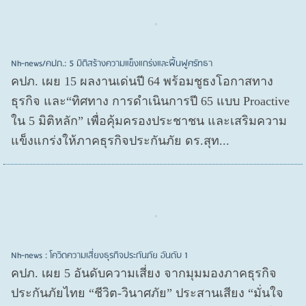
Nh-news/คปภ.: 5 มิติสร้างความแข็งแกร่งและฟื้นฟูศรัทธา
คปภ. เผย 15 ผลงานเด่นปี 64 พร้อมชูธงโอกาสทาง
ธุรกิจ และ“ทิศทาง การดำเนินการปี 65 แบบ Proactive
ใน 5 มิติหลัก” เพื่อคุ้มครองประชาชน และเสริมความ
แข็งแกร่งให้ภาคธุรกิจประกันภัย ดร.สุท...
Nh-news : โควิดความเสี่ยงธุรกิจประกันภัย อันดับ 1
คปภ. เผย 5 อันดับความเสี่ยง จากมุมมองภาคธุรกิจ
ประกันภัยไทย “ชีวิต-วินาศภัย” ประสานเสียง “มั่นใจ