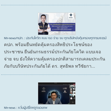
Nh-news/คปภ. : ประกันโควิด แบบ เจอ จ่าย จบ ทุกบริษัทยังคุ้มครองทุกกรมธรรม์
คปภ. พร้อมยืนหยัดคุ้มครองสิทธิประโยชน์ของ
ประชาชน ยืนยันกรมธรรม์ประกันภัยโควิด แบบเจอ
จ่าย จบ ยังให้ความคุ้มครองปกติสามารถเคลมประกัน
ภัยกับบริษัทประกันภัยได้ ดร. สุทธิพล ทวีชัยกา...
Nh-news : หวั่นผู้บริโภคถูกลอยแพ