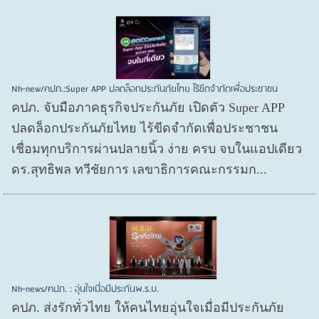
Nh-new/คปภ.:Super APP ปลดล็อกประกันภัยไทย ไร้ขีดจำกัดเพื่อประชาชน
คปภ. จับมือภาคธุรกิจประกันภัย เปิดตัว Super APP
ปลดล็อกประกันภัยไทย ไร้ขีดจำกัดเพื่อประชาชน
เชื่อมทุกบริการผ่านปลายนิ้ว ง่าย ครบ จบในแอปเดียว
ดร.สุทธิพล ทวีชัยการ เลขาธิการคณะกรรมก...
Nh-news/คปภ. : อุ่นใจเมื่อมีประกันพ.ร.บ.
คปภ. ส่งรักทั่วไทย ให้คนไทยอุ่นใจเมื่อมีประกันภัย