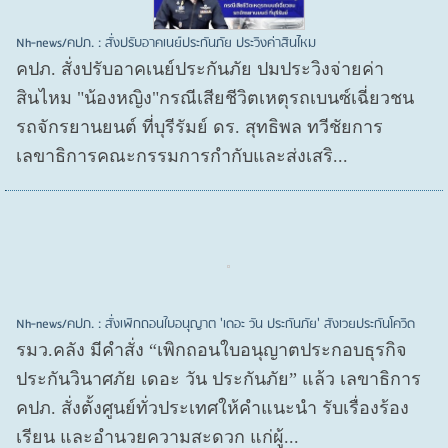
Nh-news/คปภ. : สั่งปรับอาคเนย์ประกันภัย ประวิงค่าสินไหม
คปภ. สั่งปรับอาคเนย์ประกันภัย ปมประวิงจ่ายค่า
สินไหม "น้องหญิง"กรณีเสียชีวิตเหตุรถเบนซ์เฉี่ยวชน
รถจักรยานยนต์ ที่บุรีรัมย์ ดร. สุทธิพล ทวีชัยการ
เลขาธิการคณะกรรมการกำกับและส่งเสริ...
Nh-news/คปภ. : สั่งเพิกถอนใบอนุญาต 'เดอะ วัน ประกันภัย' สังเวยประกันโควิด
รมว.คลัง มีคำสั่ง “เพิกถอนใบอนุญาตประกอบธุรกิจ
ประกันวินาศภัย เดอะ วัน ประกันภัย” แล้ว เลขาธิการ
คปภ. สั่งตั้งศูนย์ทั่วประเทศให้คำแนะนำ รับเรื่องร้อง
เรียน และอำนวยความสะดวก แก่ผู้...