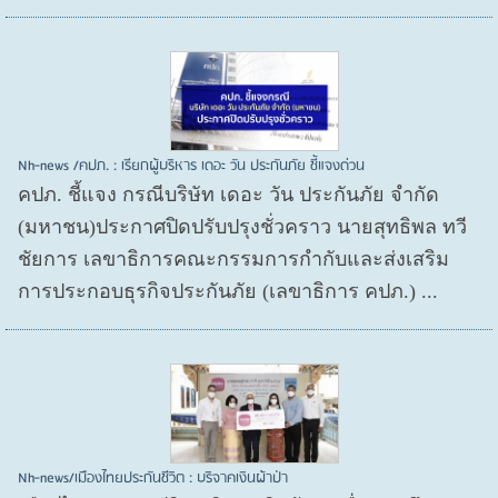
Nh-news /คปภ. : เรียกผู้บริหาร เดอะ วัน ประกันภัย ชี้แจงด่วน
คปภ. ชี้แจง กรณีบริษัท เดอะ วัน ประกันภัย จำกัด
(มหาชน)ประกาศปิดปรับปรุงชั่วคราว นายสุทธิพล ทวี
ชัยการ เลขาธิการคณะกรรมการกำกับและส่งเสริม
การประกอบธุรกิจประกันภัย (เลขาธิการ คปภ.) ...
Nh-news/เมืองไทยประกันชีวิต : บริจาคเงินผ้าป่า