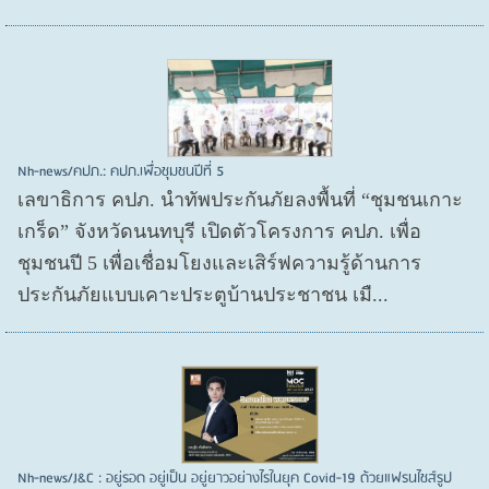
Nh-news/คปภ.: คปภ.เพื่อชุมชนปีที่ 5
เลขาธิการ คปภ. นำทัพประกันภัยลงพื้นที่ “ชุมชนเกาะ
เกร็ด” จังหวัดนนทบุรี เปิดตัวโครงการ คปภ. เพื่อ
ชุมชนปี 5 เพื่อเชื่อมโยงและเสิร์ฟความรู้ด้านการ
ประกันภัยแบบเคาะประตูบ้านประชาชน เมื...
Nh-news/J&C : อยู่รอด อยู่เป็น อยู่ยาวอย่างไรในยุค Covid-19 ด้วยแฟรนไชส์รูป