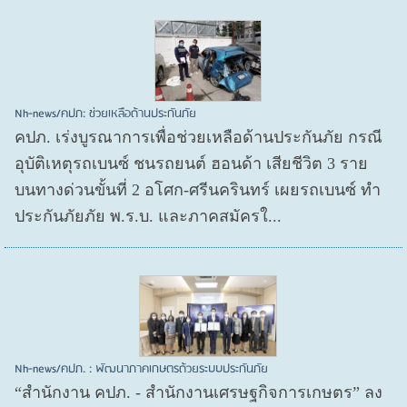
Nh-news/คปภ: ช่วยเหลือด้านประกันภัย
คปภ. เร่งบูรณาการเพื่อช่วยเหลือด้านประกันภัย กรณี
อุบัติเหตุรถเบนซ์ ชนรถยนต์ ฮอนด้า เสียชีวิต 3 ราย
บนทางด่วนขั้นที่ 2 อโศก-ศรีนครินทร์ เผยรถเบนซ์ ทำ
ประกันภัยภัย พ.ร.บ. และภาคสมัครใ...
Nh-news/คปภ. : พัฒนาภาคเกษตรด้วยระบบประกันภัย
“สำนักงาน คปภ. - สำนักงานเศรษฐกิจการเกษตร” ลง