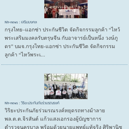
Nh-news : เสริมมงคล
กรุงไทย–แอกซ่า ประกันชีวิต จัดกิจกรรมลูกค้า “ไหว้
พระเสริมมงคลรับตรุษจีน กับอาจารย์เป็นหนึ่ง วงษ์ภู
ดร” บมจ.กรุงไทย-แอกซ่า ประกันชีวิต จัดกิจกรรม
ลูกค้า “ไหว้พระเ...
Nh-news : วิริยะประกันภัยร่วมรณรงค์
วิริยะประกันภัยร่วมรณรงค์หยุดรถทางม้าลาย
พล.ต.ต.จิรสันต์ แก้วแสงเอกรองผู้บัญชาการ
ตำรวจนครบาล พร้อมด้วยนายแพทย์แท้จริง ศิริพานิช