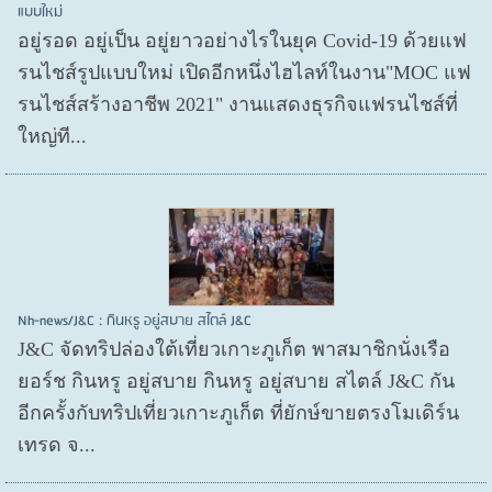
แบบใหม่
อยู่รอด อยู่​เป็น อยู่​ยาวอย่างไรในยุค Covid​-19 ด้วยแฟ
รนไชส์​รูปแบบใหม่ เปิดอีกหนึ่งไฮไลท์ในงาน"MOC แฟ
รนไชส์สร้างอาชีพ 2021" งานแสดงธุรกิจแฟรนไชส์ที่
ใหญ่ที...
Nh-news/J&C : กินหรู อยู่สบาย สไตล์ J&C
J&C จัดทริปล่องใต้เที่ยวเกาะภูเก็ต พาสมาชิกนั่งเรือ
ยอร์ช กินหรู อยู่สบาย กินหรู อยู่สบาย สไตล์ J&C กัน
อีกครั้งกับทริปเที่ยวเกาะภูเก็ต ที่ยักษ์ขายตรงโมเดิร์น
เทรด จ...