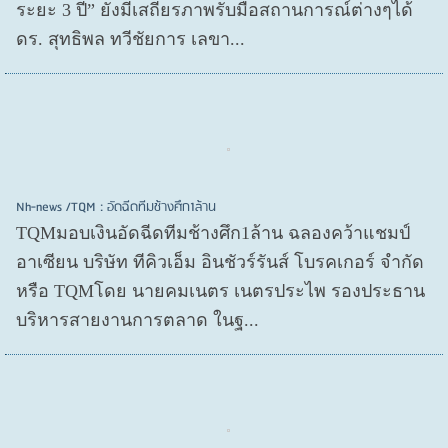
ระยะ 3 ปี” ยังมีเสถียรภาพรับมือสถานการณ์ต่างๆได้
ดร. สุทธิพล ทวีชัยการ เลขา...
Nh-news /TQM : อัดฉีดทีมช้างศึก1ล้าน
TQMมอบเงินอัดฉีดทีมช้างศึก1ล้าน ฉลองคว้าแชมป์
อาเซียน บริษัท ทีคิวเอ็ม อินชัวร์รันส์ โบรคเกอร์ จำกัด
หรือ TQMโดย นายคมเนตร เนตรประไพ รองประธาน
บริหารสายงานการตลาด ในฐ...