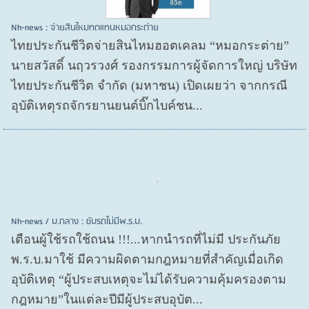
Nh-news : จ่ายสินไหมทดแทนหมอกระต่าย
ไทยประกันชีวิตจ่ายสินไหมฮอตเคลม “หมอกระต่าย”
นายสวัสดิ์ นฤวรวงศ์ รองกรรมการผู้จัดการใหญ่ บริษัท
ไทยประกันชีวิต จำกัด (มหาชน) เปิดเผยว่า จากกรณี
อุบัติเหตุรถจักรยานยนต์บิ๊กไบค์ชน...
Nh-news / บ.กลาง : ขับรถไม่มีพ.ร.บ.
เตือนผู้ใช้รถใช้ถนน !!!...หากนำรถที่ไม่มี ประกันภัย
พ.ร.บ.มาใช้ มีความผิดตามกฎหมายที่สำคัญเมื่อเกิด
อุบัติเหตุ “ผู้ประสบเหตุจะไม่ได้รับความคุ้มครองตาม
กฎหมาย”ในแต่ละปีมีผู้ประสบอุบัต...