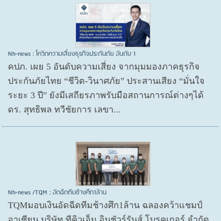
Nh-news : โควิดความเสี่ยงธุรกิจประกันภัย อันดับ 1
คปภ. เผย 5 อันดับความเสี่ยง จากมุมมองภาคธุรกิจ
ประกันภัยไทย “ชีวิต-วินาศภัย” ประสานเสียง “มั่นใจ
ระยะ 3 ปี” ยังมีเสถียรภาพรับมือสถานการณ์ต่างๆได้
ดร. สุทธิพล ทวีชัยการ เลขา...
Nh-news /TQM : อัดฉีดทีมช้างศึก1ล้าน
TQMมอบเงินอัดฉีดทีมช้างศึก1ล้าน ฉลองคว้าแชมป์
อาเซียน บริษัท ทีคิวเอ็ม อินชัวร์รันส์ โบรคเกอร์ จำกัด