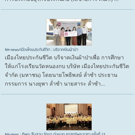
Nh-news/เมืองไทยประกันชีวิต : บริจาคเงินผ้าป่า
เมืองไทยประกันชีวิต บริจาคเงินผ้าป่าเพื่อ การศึกษา
ให้แก่โรงเรียนวัดหนองกบ บริษัท เมืองไทยประกันชีวิต
จำกัด (มหาชน) โดยนายโพธิพงษ์ ล่ำซำ ประธาน
กรรมการ นางยุพา ล่ำซำ นายสาระ ล่ำซำ...
Nh-news : ทิพย สืบสาน รักษา ต่อยอด ศาสตร์พระราชา ครั้งที่ 13