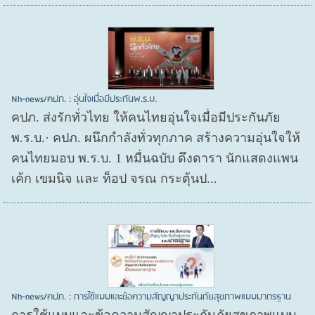
Nh-news/คปภ. : อุ่นใจเมื่อมีประกันพ.ร.บ.
คปภ. ส่งรักทั่วไทย ให้คนไทยอุ่นใจเมื่อมีประกันภัย
พ.ร.บ.· คปภ. ผนึกกำลังทั่วทุกภาค สร้างความอุ่นใจให้
คนไทยมอบ พ.ร.บ. 1 หมื่นฉบับ ดึงดารา นักแสดงแพน
เค้ก เขมนิจ และ ท็อป จรณ กระตุ้นป...
Nh-news/คปภ. : การใช้แบบและข้อความสัญญาประกันภัยสุขภาพแบบมาตรฐาน
การใช้แบบและข้อความสัญญาประกันภัยสุขภาพแบบ