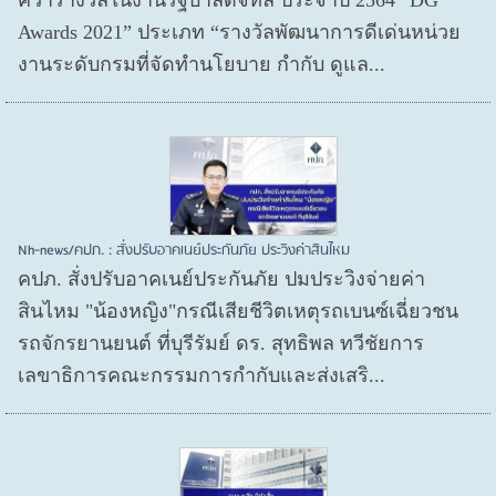
Awards 2021” ประเภท “รางวัลพัฒนาการดีเด่นหน่วย
งานระดับกรมที่จัดทำนโยบาย กำกับ ดูแล...
Nh-news/คปภ. : สั่งปรับอาคเนย์ประกันภัย ประวิงค่าสินไหม
คปภ. สั่งปรับอาคเนย์ประกันภัย ปมประวิงจ่ายค่า
สินไหม "น้องหญิง"กรณีเสียชีวิตเหตุรถเบนซ์เฉี่ยวชน
รถจักรยานยนต์ ที่บุรีรัมย์ ดร. สุทธิพล ทวีชัยการ
เลขาธิการคณะกรรมการกำกับและส่งเสริ...