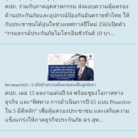
คปภ. ร่วมกับภาคอุตสาหกรรม ส่งมอบความคุ้มครอง
ด้านประกันภัยและอุปกรณ์ป้องกันอันตรายทั่วไทย ให้
กับประชาชนได้อุ่นใจช่วงเทศกาลปีใหม่ 2565เปิดตัว
“กรมธรรม์ประกันภัยไมโครอินชัวรันส์ 10 บา...
Nh-news/คปภ.: 5 มิติสร้างความแข็งแกร่งและฟื้นฟูศรัทธา
คปภ. เผย 15 ผลงานเด่นปี 64 พร้อมชูธงโอกาสทาง
ธุรกิจ และ“ทิศทาง การดำเนินการปี 65 แบบ Proactive
ใน 5 มิติหลัก” เพื่อคุ้มครองประชาชน และเสริมความ
แข็งแกร่งให้ภาคธุรกิจประกันภัย ดร.สุท...