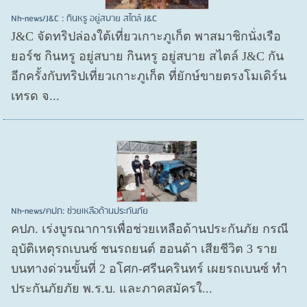
Nh-news/J&C : กินหรู อยู่สบาย สไตล์ J&C
J&C จัดทริปล่องใต้เที่ยวเกาะภูเก็ต พาสมาชิกนั่งเรือ
ยอร์ช กินหรู อยู่สบาย กินหรู อยู่สบาย สไตล์ J&C กัน
อีกครั้งกับทริปเที่ยวเกาะภูเก็ต ที่ยักษ์ขายตรงโมเดิร์น
เทรด จ...
Nh-news/คปภ: ช่วยเหลือด้านประกันภัย
คปภ. เร่งบูรณาการเพื่อช่วยเหลือด้านประกันภัย กรณี
อุบัติเหตุรถเบนซ์ ชนรถยนต์ ฮอนด้า เสียชีวิต 3 ราย
บนทางด่วนขั้นที่ 2 อโศก-ศรีนครินทร์ เผยรถเบนซ์ ทำ
ประกันภัยภัย พ.ร.บ. และภาคสมัครใ...