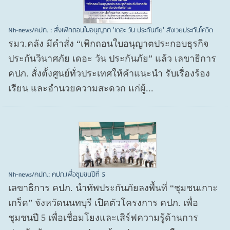
Nh-news/คปภ. : สั่งเพิกถอนใบอนุญาต 'เดอะ วัน ประกันภัย' สังเวยประกันโควิด
รมว.คลัง มีคำสั่ง “เพิกถอนใบอนุญาตประกอบธุรกิจ
ประกันวินาศภัย เดอะ วัน ประกันภัย” แล้ว เลขาธิการ
คปภ. สั่งตั้งศูนย์ทั่วประเทศให้คำแนะนำ รับเรื่องร้อง
เรียน และอำนวยความสะดวก แก่ผู้...
Nh-news/คปภ.: คปภ.เพื่อชุมชนปีที่ 5
เลขาธิการ คปภ. นำทัพประกันภัยลงพื้นที่ “ชุมชนเกาะ
เกร็ด” จังหวัดนนทบุรี เปิดตัวโครงการ คปภ. เพื่อ
ชุมชนปี 5 เพื่อเชื่อมโยงและเสิร์ฟความรู้ด้านการ