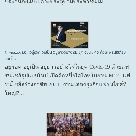
ประกันภัยแบบเคาะประตูบ้านประชาชน เมื...
Nh-news/J&C : อยู่รอด อยู่เป็น อยู่ยาวอย่างไรในยุค Covid-19 ด้วยแฟรนไชส์รูป
แบบใหม่
อยู่รอด อยู่​เป็น อยู่​ยาวอย่างไรในยุค Covid​-19 ด้วยแฟ
รนไชส์​รูปแบบใหม่ เปิดอีกหนึ่งไฮไลท์ในงาน"MOC แฟ
รนไชส์สร้างอาชีพ 2021" งานแสดงธุรกิจแฟรนไชส์ที่
ใหญ่ที...