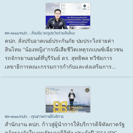
Nh-news/คปภ. : สั่งปรับ เหตุประวิงจ่ายสินไหม
คปภ. สั่งปรับอาคเนย์ประกันภัย ปมประวิงจ่ายค่า
สินไหม "น้องหญิง"กรณีเสียชีวิตเหตุรถเบนซ์เฉี่ยวชน
รถจักรยานยนต์ที่บุรีรัมย์ ดร. สุทธิพล ทวีชัยการ
เลขาธิการคณะกรรมการกำกับและส่งเสริมการ...
Nh-news/คปภ. : คุณภาพการให้บริการ
สำนักงาน คปภ. ก้าวสู่ผู้นำการให้บริการดิจิทัลภาครัฐ
คว้ารางวัลในงานรัฐบาลดิจิทัล ประจำปี 2564 “DG