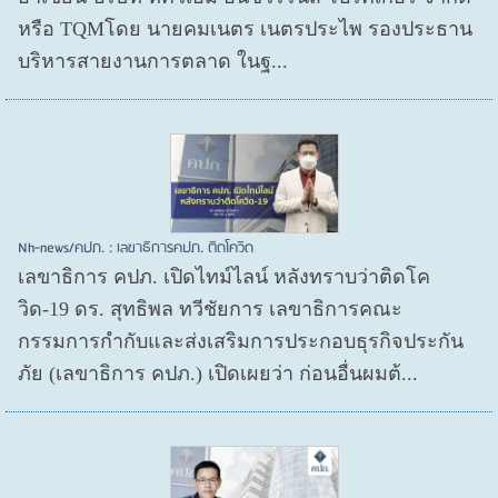
หรือ TQMโดย นายคมเนตร เนตรประไพ รองประธาน
บริหารสายงานการตลาด ในฐ...
Nh-news/คปภ. : เลขาธิการคปภ. ติดโควิด
เลขาธิการ คปภ. เปิดไทม์ไลน์ หลังทราบว่าติดโค
วิด-19 ดร. สุทธิพล ทวีชัยการ เลขาธิการคณะ
กรรมการกำกับและส่งเสริมการประกอบธุรกิจประกัน
ภัย (เลขาธิการ คปภ.) เปิดเผยว่า ก่อนอื่นผมต้...