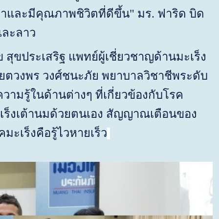
และมีคุณภาพชิวิตที่ดีขึ้น" มร. ฟาริด บิด
 และลาว
ข สุขประเสริฐ แพทย์ผู้เชี่ยวชาญด้านมะเร็ง
ตวงพร วงศ์ชนะภัย พยาบาลวิชาชีพระดับ
มรู้ในด้านต่างๆ ที่เกี่ยวข้องกับโรค
ช็คมะเร็งเต้านมด้วยตนเอง สัญญาณเตือนของ
ะเร็งคือรู้ไวหายเร็ว