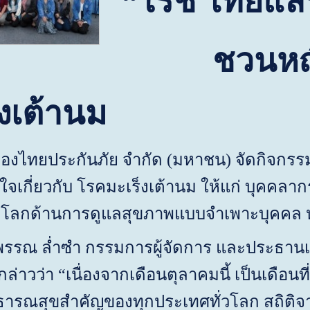
“
โรช ไทยแล
ชวนหญิงไท
็งเต้านม
เมืองไทยประกันภัย จำกัด (มหาชน) จัดกิจกร
ใจเกี่ยวกับ โรคมะเร็งเต้านม ให้แก่ บุคคลา
ดับโลกด้านการดูแลสุขภาพแบบจำเพาะบุคคล
รณ ล่ำซำ กรรมการผู้จัดการ และประธานเจ้า
กล่าวว่า
“
เนื่องจากเดือนตุลาคมนี้ เป็นเดือนท
าธารณสุขสำคัญของทุกประเทศทั่วโลก สถิติจา