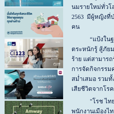
นมรายใหม่ทั่วโ
2563 มีผู้หญิงที
คน
“
แป้งในฐ
ตระหนักรู้ สู้ภั
ร้าย แต่สามารถร
การจัดกิจกรรมคร
สม่ำเสมอ รวมทั
เสียชีวิตจากโร
"โรช ไทย
พนักงานเมืองไทยป