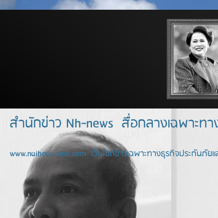
สำนักข่าว Nh-news สื่อกลางเฉพาะท
www.naihouonline.com เว็บไซต์ข่าวเฉพาะทางธุรกิจประกันภัยแล