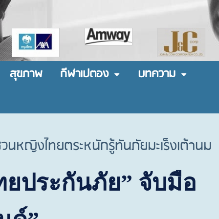
สุขภาพ
กีฬาเปตอง
บทความ
ชวนหญิงไทยตระหนักรู้ทันภัยมะเร็งเต้านม
ทยประกันภัย
”
จับมือ