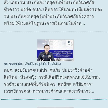
สั่ง"เดอะวัน ประกันภัย"หยุดรับทำประกันวินาศภัย
ชั่วคราว บอร์ด คปภ. เห็นชอบให้นายทะเบียนสั่ง"เดอะ
วัน ประกันภัย"หยุดรับทำประกันวินาศภัยชั่วคราว
พร้อมให้เร่งแก้ไขฐานะการเงินภายในกำห...
Nh-news/คปภ. : สั่งปรับ เหตุประวิงจ่ายสินไหม
คปภ. สั่งปรับอาคเนย์ประกันภัย ปมประวิงจ่ายค่า
สินไหม "น้องหญิง"กรณีเสียชีวิตเหตุรถเบนซ์เฉี่ยวชน
รถจักรยานยนต์ที่บุรีรัมย์ ดร. สุทธิพล ทวีชัยการ
เลขาธิการคณะกรรมการกำกับและส่งเสริมการ...