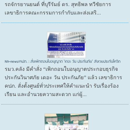
รถจักรยานยนต์ ที่บุรีรัมย์ ดร. สุทธิพล ทวีชัยการ
เลขาธิการคณะกรรมการกำกับและส่งเสริ...
Nh-news/คปภ. : สั่งเพิกถอนใบอนุญาต 'เดอะ วัน ประกันภัย' สังเวยประกันโควิด
รมว.คลัง มีคำสั่ง “เพิกถอนใบอนุญาตประกอบธุรกิจ
ประกันวินาศภัย เดอะ วัน ประกันภัย” แล้ว เลขาธิการ
คปภ. สั่งตั้งศูนย์ทั่วประเทศให้คำแนะนำ รับเรื่องร้อง
เรียน และอำนวยความสะดวก แก่ผู้...