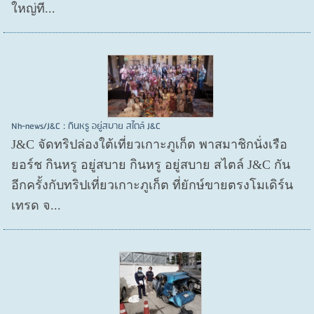
ใหญ่ที...
Nh-news/J&C : กินหรู อยู่สบาย สไตล์ J&C
J&C จัดทริปล่องใต้เที่ยวเกาะภูเก็ต พาสมาชิกนั่งเรือ
ยอร์ช กินหรู อยู่สบาย กินหรู อยู่สบาย สไตล์ J&C กัน
อีกครั้งกับทริปเที่ยวเกาะภูเก็ต ที่ยักษ์ขายตรงโมเดิร์น
เทรด จ...