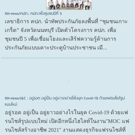
Nh-news/คปภ.: คปภ.เพื่อชุมชนปีที่ 5
เลขาธิการ คปภ. นำทัพประกันภัยลงพื้นที่ “ชุมชนเกาะ
เกร็ด” จังหวัดนนทบุรี เปิดตัวโครงการ คปภ. เพื่อ
ชุมชนปี 5 เพื่อเชื่อมโยงและเสิร์ฟความรู้ด้านการ
ประกันภัยแบบเคาะประตูบ้านประชาชน เมื...
Nh-news/J&C : อยู่รอด อยู่เป็น อยู่ยาวอย่างไรในยุค Covid-19 ด้วยแฟรนไชส์รูป
แบบใหม่
อยู่รอด อยู่​เป็น อยู่​ยาวอย่างไรในยุค Covid​-19 ด้วยแฟ
รนไชส์​รูปแบบใหม่ เปิดอีกหนึ่งไฮไลท์ในงาน"MOC แฟ
รนไชส์สร้างอาชีพ 2021" งานแสดงธุรกิจแฟรนไชส์ที่