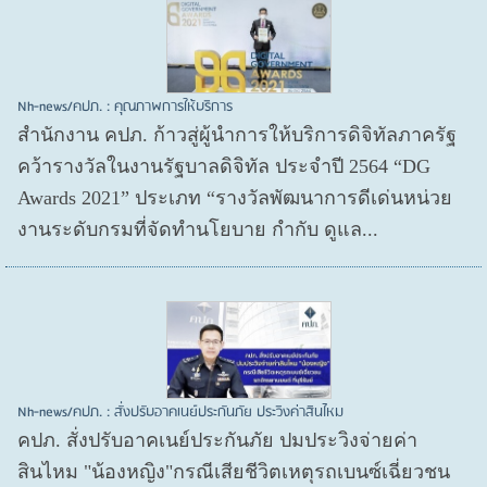
Nh-news/คปภ. : คุณภาพการให้บริการ
สำนักงาน คปภ. ก้าวสู่ผู้นำการให้บริการดิจิทัลภาครัฐ
คว้ารางวัลในงานรัฐบาลดิจิทัล ประจำปี 2564 “DG
Awards 2021” ประเภท “รางวัลพัฒนาการดีเด่นหน่วย
งานระดับกรมที่จัดทำนโยบาย กำกับ ดูแล...
Nh-news/คปภ. : สั่งปรับอาคเนย์ประกันภัย ประวิงค่าสินไหม
คปภ. สั่งปรับอาคเนย์ประกันภัย ปมประวิงจ่ายค่า
สินไหม "น้องหญิง"กรณีเสียชีวิตเหตุรถเบนซ์เฉี่ยวชน