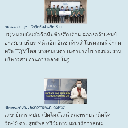
Nh-news /TQM : อัดฉีดทีมช้างศึก1ล้าน
TQMมอบเงินอัดฉีดทีมช้างศึก1ล้าน ฉลองคว้าแชมป์
อาเซียน บริษัท ทีคิวเอ็ม อินชัวร์รันส์ โบรคเกอร์ จำกัด
หรือ TQMโดย นายคมเนตร เนตรประไพ รองประธาน
บริหารสายงานการตลาด ในฐ...
Nh-news/คปภ. : เลขาธิการคปภ. ติดโควิด
เลขาธิการ คปภ. เปิดไทม์ไลน์ หลังทราบว่าติดโค
วิด-19 ดร. สุทธิพล ทวีชัยการ เลขาธิการคณะ