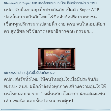
Nh-new/คปภ.:Super APP ปลดล็อกประกันภัยไทย ไร้ขีดจำกัดเพื่อประชาชน
คปภ. จับมือภาคธุรกิจประกันภัย เปิดตัว Super APP
ปลดล็อกประกันภัยไทย ไร้ขีดจำกัดเพื่อประชาชน
เชื่อมทุกบริการผ่านปลายนิ้ว ง่าย ครบ จบในแอปเดียว
ดร.สุทธิพล ทวีชัยการ เลขาธิการคณะกรรมก...
Nh-news/คปภ. : อุ่นใจเมื่อมีประกันพ.ร.บ.
คปภ. ส่งรักทั่วไทย ให้คนไทยอุ่นใจเมื่อมีประกันภัย
พ.ร.บ.· คปภ. ผนึกกำลังทั่วทุกภาค สร้างความอุ่นใจให้
คนไทยมอบ พ.ร.บ. 1 หมื่นฉบับ ดึงดารา นักแสดงแพน
เค้ก เขมนิจ และ ท็อป จรณ กระตุ้นป...