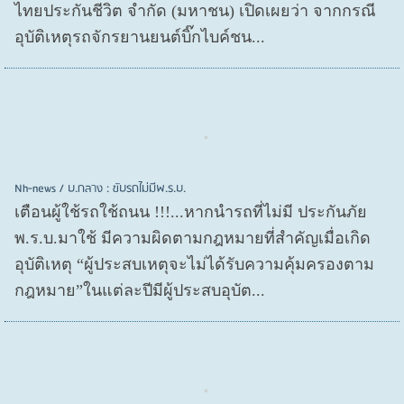
ไทยประกันชีวิต จำกัด (มหาชน) เปิดเผยว่า จากกรณี
อุบัติเหตุรถจักรยานยนต์บิ๊กไบค์ชน...
Nh-news / บ.กลาง : ขับรถไม่มีพ.ร.บ.
เตือนผู้ใช้รถใช้ถนน !!!...หากนำรถที่ไม่มี ประกันภัย
พ.ร.บ.มาใช้ มีความผิดตามกฎหมายที่สำคัญเมื่อเกิด
อุบัติเหตุ “ผู้ประสบเหตุจะไม่ได้รับความคุ้มครองตาม
กฎหมาย”ในแต่ละปีมีผู้ประสบอุบัต...