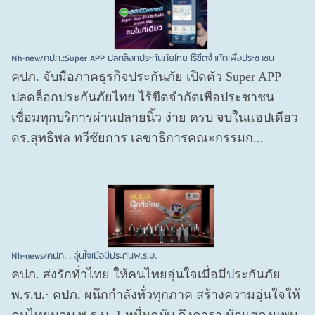
Nh-new/คปภ.:Super APP ปลดล็อกประกันภัยไทย ไร้ขีดจำกัดเพื่อประชาชน
คปภ. จับมือภาคธุรกิจประกันภัย เปิดตัว Super APP
ปลดล็อกประกันภัยไทย ไร้ขีดจำกัดเพื่อประชาชน
เชื่อมทุกบริการผ่านปลายนิ้ว ง่าย ครบ จบในแอปเดียว
ดร.สุทธิพล ทวีชัยการ เลขาธิการคณะกรรมก...
Nh-news/คปภ. : อุ่นใจเมื่อมีประกันพ.ร.บ.
คปภ. ส่งรักทั่วไทย ให้คนไทยอุ่นใจเมื่อมีประกันภัย
พ.ร.บ.· คปภ. ผนึกกำลังทั่วทุกภาค สร้างความอุ่นใจให้