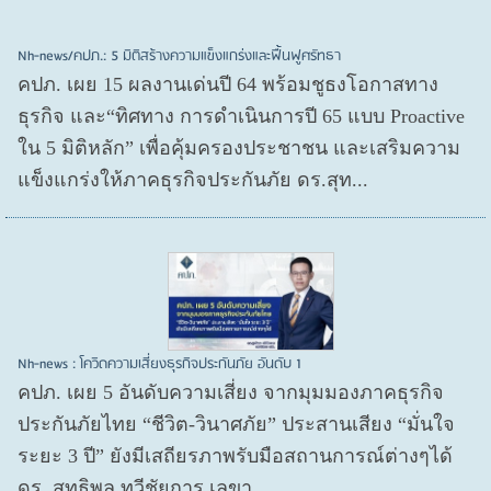
Nh-news/คปภ.: 5 มิติสร้างความแข็งแกร่งและฟื้นฟูศรัทธา
คปภ. เผย 15 ผลงานเด่นปี 64 พร้อมชูธงโอกาสทาง
ธุรกิจ และ“ทิศทาง การดำเนินการปี 65 แบบ Proactive
ใน 5 มิติหลัก” เพื่อคุ้มครองประชาชน และเสริมความ
แข็งแกร่งให้ภาคธุรกิจประกันภัย ดร.สุท...
Nh-news : โควิดความเสี่ยงธุรกิจประกันภัย อันดับ 1
คปภ. เผย 5 อันดับความเสี่ยง จากมุมมองภาคธุรกิจ
ประกันภัยไทย “ชีวิต-วินาศภัย” ประสานเสียง “มั่นใจ
ระยะ 3 ปี” ยังมีเสถียรภาพรับมือสถานการณ์ต่างๆได้
ดร. สุทธิพล ทวีชัยการ เลขา...