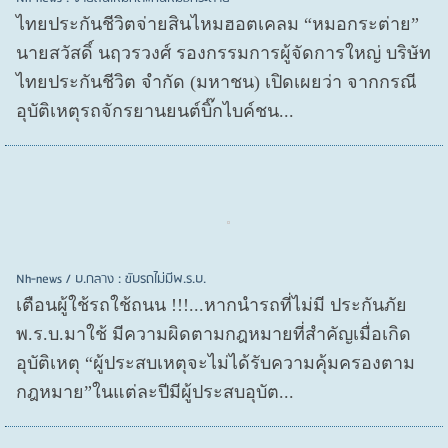
ไทยประกันชีวิตจ่ายสินไหมฮอตเคลม “หมอกระต่าย”
นายสวัสดิ์ นฤวรวงศ์ รองกรรมการผู้จัดการใหญ่ บริษัท
ไทยประกันชีวิต จำกัด (มหาชน) เปิดเผยว่า จากกรณี
อุบัติเหตุรถจักรยานยนต์บิ๊กไบค์ชน...
Nh-news / บ.กลาง : ขับรถไม่มีพ.ร.บ.
เตือนผู้ใช้รถใช้ถนน !!!...หากนำรถที่ไม่มี ประกันภัย
พ.ร.บ.มาใช้ มีความผิดตามกฎหมายที่สำคัญเมื่อเกิด
อุบัติเหตุ “ผู้ประสบเหตุจะไม่ได้รับความคุ้มครองตาม
กฎหมาย”ในแต่ละปีมีผู้ประสบอุบัต...