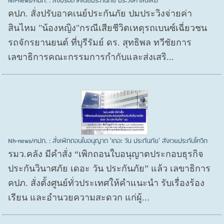
Nh-news/คปภ. : สั่งปรับอาคเนย์ประกันภัย ประวิงค่าสินไหม
คปภ. สั่งปรับอาคเนย์ประกันภัย ปมประวิงจ่ายค่า
สินไหม "น้องหญิง"กรณีเสียชีวิตเหตุรถเบนซ์เฉี่ยวชน
รถจักรยานยนต์ ที่บุรีรัมย์ ดร. สุทธิพล ทวีชัยการ
เลขาธิการคณะกรรมการกำกับและส่งเสริ...
Nh-news/คปภ. : สั่งเพิกถอนใบอนุญาต 'เดอะ วัน ประกันภัย' สังเวยประกันโควิด
รมว.คลัง มีคำสั่ง “เพิกถอนใบอนุญาตประกอบธุรกิจ
ประกันวินาศภัย เดอะ วัน ประกันภัย” แล้ว เลขาธิการ
คปภ. สั่งตั้งศูนย์ทั่วประเทศให้คำแนะนำ รับเรื่องร้อง
เรียน และอำนวยความสะดวก แก่ผู้...