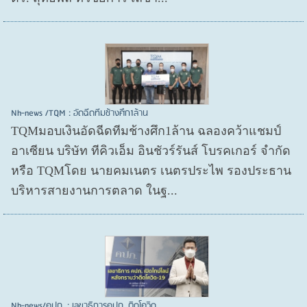
Nh-news /TQM : อัดฉีดทีมช้างศึก1ล้าน
TQMมอบเงินอัดฉีดทีมช้างศึก1ล้าน ฉลองคว้าแชมป์
อาเซียน บริษัท ทีคิวเอ็ม อินชัวร์รันส์ โบรคเกอร์ จำกัด
หรือ TQMโดย นายคมเนตร เนตรประไพ รองประธาน
บริหารสายงานการตลาด ในฐ...
Nh-news/คปภ. : เลขาธิการคปภ. ติดโควิด