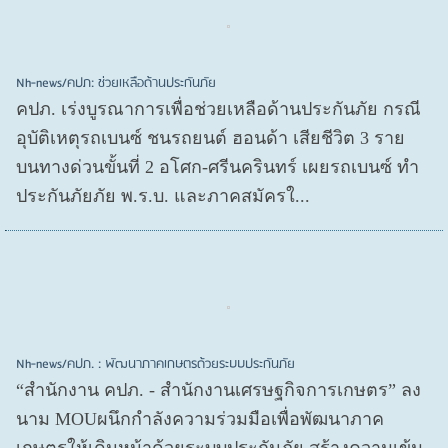
Nh-news/คปภ: ช่วยเหลือด้านประกันภัย
คปภ. เร่งบูรณาการเพื่อช่วยเหลือด้านประกันภัย กรณี
อุบัติเหตุรถเบนซ์ ชนรถยนต์ ฮอนด้า เสียชีวิต 3 ราย
บนทางด่วนขั้นที่ 2 อโศก-ศรีนครินทร์ เผยรถเบนซ์ ทำ
ประกันภัยภัย พ.ร.บ. และภาคสมัครใ...
Nh-news/คปภ. : พัฒนาภาคเกษตรด้วยระบบประกันภัย
“สำนักงาน คปภ. - สำนักงานเศรษฐกิจการเกษตร” ลง
นาม MOUผนึกกำลังความร่วมมือเพื่อพัฒนาภาค