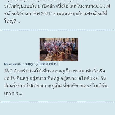
รนไชส์​รูปแบบใหม่ เปิดอีกหนึ่งไฮไลท์ในงาน"MOC แฟ
รนไชส์สร้างอาชีพ 2021" งานแสดงธุรกิจแฟรนไชส์ที่
ใหญ่ที...
Nh-news/J&C : กินหรู อยู่สบาย สไตล์ J&C
J&C จัดทริปล่องใต้เที่ยวเกาะภูเก็ต พาสมาชิกนั่งเรือ
ยอร์ช กินหรู อยู่สบาย กินหรู อยู่สบาย สไตล์ J&C กัน
อีกครั้งกับทริปเที่ยวเกาะภูเก็ต ที่ยักษ์ขายตรงโมเดิร์น
เทรด จ...