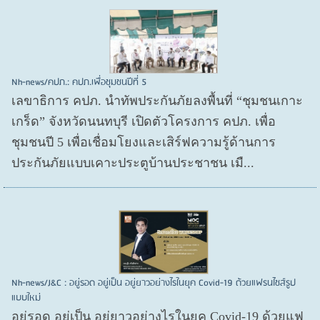
Nh-news/คปภ.: คปภ.เพื่อชุมชนปีที่ 5
เลขาธิการ คปภ. นำทัพประกันภัยลงพื้นที่ “ชุมชนเกาะ
เกร็ด” จังหวัดนนทบุรี เปิดตัวโครงการ คปภ. เพื่อ
ชุมชนปี 5 เพื่อเชื่อมโยงและเสิร์ฟความรู้ด้านการ
ประกันภัยแบบเคาะประตูบ้านประชาชน เมื...
Nh-news/J&C : อยู่รอด อยู่เป็น อยู่ยาวอย่างไรในยุค Covid-19 ด้วยแฟรนไชส์รูป
แบบใหม่
อยู่รอด อยู่​เป็น อยู่​ยาวอย่างไรในยุค Covid​-19 ด้วยแฟ