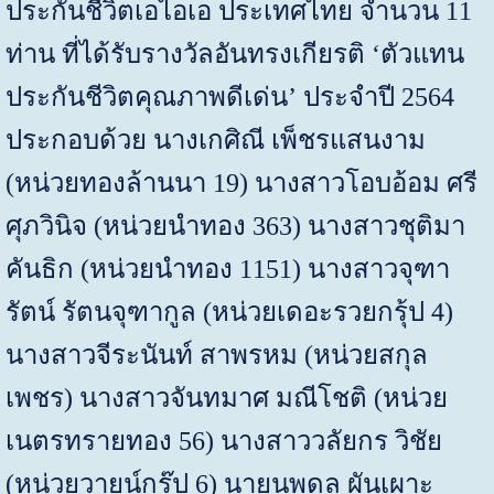
ประกันชีวิตเอไอเอ ประเทศไทย จำนวน
11
ท่าน ที่ได้รับรางวัลอันทรงเกียรติ
‘
ตัวแทน
ประกันชีวิตคุณภาพดีเด่น
’
ประจำปี
2564
ประกอบด้วย นางเกศิณี เพ็ชรแสนงาม
(หน่วยทองล้านนา 19
)
นางสาวโอบอ้อม ศรี
ศุภวินิจ
(
หน่วยนำทอง
363)
นางสาวชุติมา
คันธิก (หน่วยนำทอง 1151
)
นางสาวจุฑา
รัตน์ รัตนจุฑากูล (หน่วยเดอะรวยกรุ้ป 4)
นางสาวจีระนันท์
สาพรหม (หน่วยสกุล
เพชร
)
นางสาวจันทมาศ
มณีโชติ
(
หน่วย
เนตรทรายทอง
56
)
นางสาววลัยกร
วิชัย
(
หน่วยวายน์กรุ๊ป 6) นายนพดล
ผันเผาะ