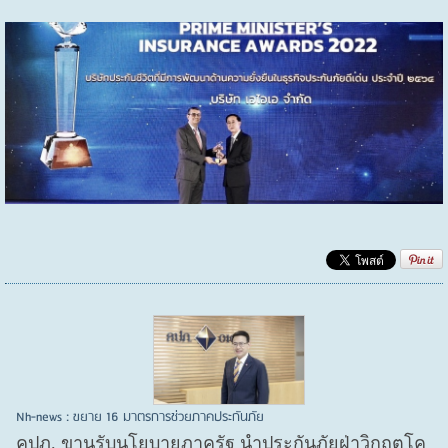
Nh-news : ขยาย 16 มาตรการช่วยภาคประกันภัย
คปภ. ขานรับนโยบายภาครัฐ นำประกันภัยฝ่าวิกฤตโค