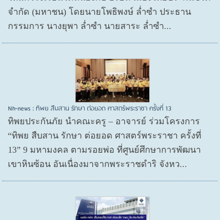
จำกัด (มหาชน) โดยนายโพธิพงษ์ ล่ำซำ ประธาน
กรรมการ นางยุพา ล่ำซำ นายสาระ ล่ำซำ...
Nh-news : ทิพย สืบสาน รักษา ต่อยอด ศาสตร์พระราชา ครั้งที่ 13
ทิพยประกันภัย นำคณะครู – อาจารย์ ร่วมโครงการ
“ทิพย สืบสาน รักษา ต่อยอด ศาสตร์พระราชา ครั้งที่
13” 9 มหามงคล ตามรอยพ่อ ที่ศูนย์ศึกษาการพัฒนา
เขาหินซ้อน อันเนื่องมาจากพระราชดำริ จังหว...