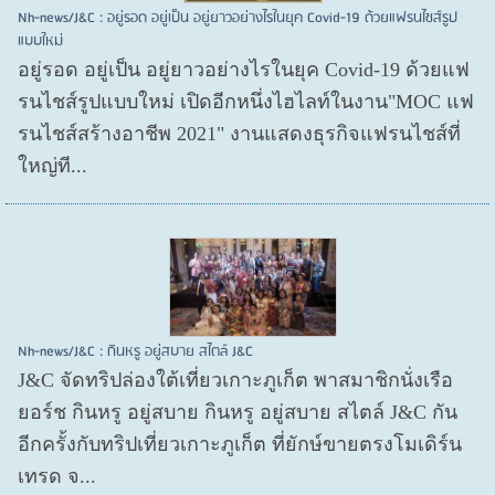
Nh-news/J&C : อยู่รอด อยู่เป็น อยู่ยาวอย่างไรในยุค Covid-19 ด้วยแฟรนไชส์รูป
แบบใหม่
อยู่รอด อยู่​เป็น อยู่​ยาวอย่างไรในยุค Covid​-19 ด้วยแฟ
รนไชส์​รูปแบบใหม่ เปิดอีกหนึ่งไฮไลท์ในงาน"MOC แฟ
รนไชส์สร้างอาชีพ 2021" งานแสดงธุรกิจแฟรนไชส์ที่
ใหญ่ที...
Nh-news/J&C : กินหรู อยู่สบาย สไตล์ J&C
J&C จัดทริปล่องใต้เที่ยวเกาะภูเก็ต พาสมาชิกนั่งเรือ
ยอร์ช กินหรู อยู่สบาย กินหรู อยู่สบาย สไตล์ J&C กัน
อีกครั้งกับทริปเที่ยวเกาะภูเก็ต ที่ยักษ์ขายตรงโมเดิร์น
เทรด จ...