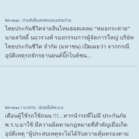
Nh-news : จ่ายสินไหมทดแทนหมอกระต่าย
ไทยประกันชีวิตจ่ายสินไหมฮอตเคลม “หมอกระต่าย”
นายสวัสดิ์ นฤวรวงศ์ รองกรรมการผู้จัดการใหญ่ บริษัท
ไทยประกันชีวิต จำกัด (มหาชน) เปิดเผยว่า จากกรณี
อุบัติเหตุรถจักรยานยนต์บิ๊กไบค์ชน...
Nh-news / บ.กลาง : ขับรถไม่มีพ.ร.บ.
เตือนผู้ใช้รถใช้ถนน !!!...หากนำรถที่ไม่มี ประกันภัย
พ.ร.บ.มาใช้ มีความผิดตามกฎหมายที่สำคัญเมื่อเกิด
อุบัติเหตุ “ผู้ประสบเหตุจะไม่ได้รับความคุ้มครองตาม