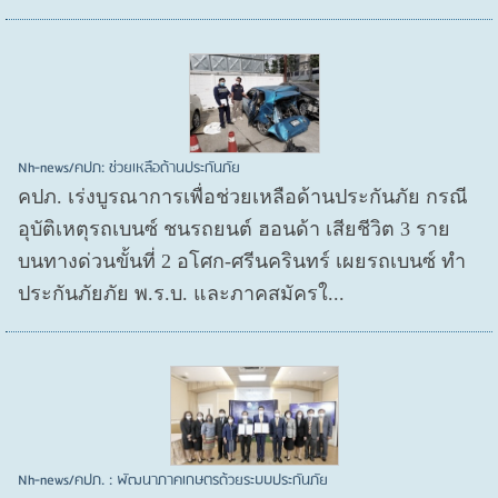
Nh-news/คปภ: ช่วยเหลือด้านประกันภัย
คปภ. เร่งบูรณาการเพื่อช่วยเหลือด้านประกันภัย กรณี
อุบัติเหตุรถเบนซ์ ชนรถยนต์ ฮอนด้า เสียชีวิต 3 ราย
บนทางด่วนขั้นที่ 2 อโศก-ศรีนครินทร์ เผยรถเบนซ์ ทำ
ประกันภัยภัย พ.ร.บ. และภาคสมัครใ...
Nh-news/คปภ. : พัฒนาภาคเกษตรด้วยระบบประกันภัย