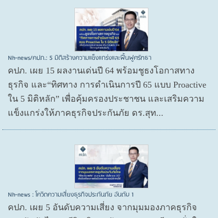
Nh-news/คปภ.: 5 มิติสร้างความแข็งแกร่งและฟื้นฟูศรัทธา
คปภ. เผย 15 ผลงานเด่นปี 64 พร้อมชูธงโอกาสทาง
ธุรกิจ และ“ทิศทาง การดำเนินการปี 65 แบบ Proactive
ใน 5 มิติหลัก” เพื่อคุ้มครองประชาชน และเสริมความ
แข็งแกร่งให้ภาคธุรกิจประกันภัย ดร.สุท...
Nh-news : โควิดความเสี่ยงธุรกิจประกันภัย อันดับ 1
คปภ. เผย 5 อันดับความเสี่ยง จากมุมมองภาคธุรกิจ