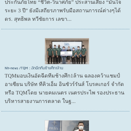
ประกันภัยไทย “ชีวิต-วินาศภัย” ประสานเสียง “มั่นใจ
ระยะ 3 ปี” ยังมีเสถียรภาพรับมือสถานการณ์ต่างๆได้
ดร. สุทธิพล ทวีชัยการ เลขา...
Nh-news /TQM : อัดฉีดทีมช้างศึก1ล้าน
TQMมอบเงินอัดฉีดทีมช้างศึก1ล้าน ฉลองคว้าแชมป์
อาเซียน บริษัท ทีคิวเอ็ม อินชัวร์รันส์ โบรคเกอร์ จำกัด
หรือ TQMโดย นายคมเนตร เนตรประไพ รองประธาน
บริหารสายงานการตลาด ในฐ...