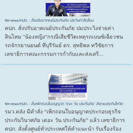
Nh-news/คปภ. : สั่งปรับอาคเนย์ประกันภัย ประวิงค่าสินไหม
คปภ. สั่งปรับอาคเนย์ประกันภัย ปมประวิงจ่ายค่า
สินไหม "น้องหญิง"กรณีเสียชีวิตเหตุรถเบนซ์เฉี่ยวชน
รถจักรยานยนต์ ที่บุรีรัมย์ ดร. สุทธิพล ทวีชัยการ
เลขาธิการคณะกรรมการกำกับและส่งเสริ...
Nh-news/คปภ. : สั่งเพิกถอนใบอนุญาต 'เดอะ วัน ประกันภัย' สังเวยประกันโควิด
รมว.คลัง มีคำสั่ง “เพิกถอนใบอนุญาตประกอบธุรกิจ
ประกันวินาศภัย เดอะ วัน ประกันภัย” แล้ว เลขาธิการ
คปภ. สั่งตั้งศูนย์ทั่วประเทศให้คำแนะนำ รับเรื่องร้อง