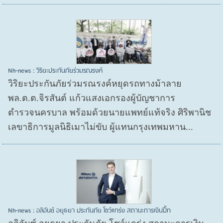
Nh-news : วิริยะประกันภัยร่วมรณรงค์
วิริยะประกันภัยร่วมรณรงค์หยุดรถทางม้าลาย
พล.ต.ต.จิรสันต์ แก้วแสงเอกรองผู้บัญชาการ
ตำรวจนครบาล พร้อมด้วยนายแพทย์แท้จริง ศิริพานิช
เลขาธิการมูลนิธิเมาไม่ขับ ผู้แทนกรุงเทพมหาน...
Nh-news : อลิอันซ์ อยุธยา ประกันภัย โชว์แกร่ง สถานะการเงินปึ้ก