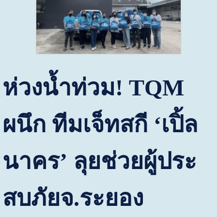
ห่วงน้ำท่วม
! TQM
ผนึก ทีมเจ็ทสกี
‘
เปิ้ล
นาคร
’
ลุยช่วยผู้ประ
สบภัยจ.ระยอง