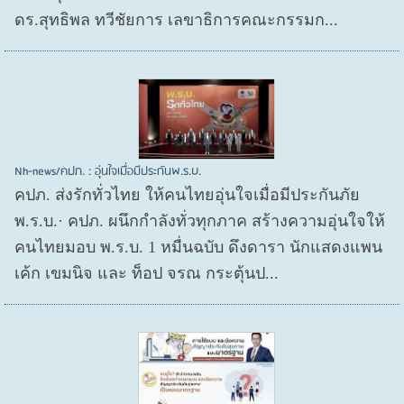
ดร.สุทธิพล ทวีชัยการ เลขาธิการคณะกรรมก...
Nh-news/คปภ. : อุ่นใจเมื่อมีประกันพ.ร.บ.
คปภ. ส่งรักทั่วไทย ให้คนไทยอุ่นใจเมื่อมีประกันภัย
พ.ร.บ.· คปภ. ผนึกกำลังทั่วทุกภาค สร้างความอุ่นใจให้
คนไทยมอบ พ.ร.บ. 1 หมื่นฉบับ ดึงดารา นักแสดงแพน
เค้ก เขมนิจ และ ท็อป จรณ กระตุ้นป...