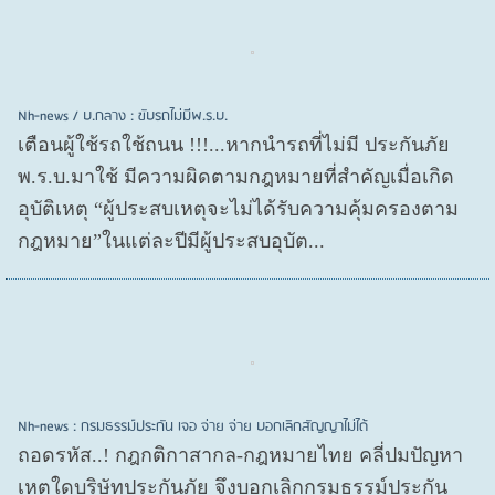
Nh-news / บ.กลาง : ขับรถไม่มีพ.ร.บ.
เตือนผู้ใช้รถใช้ถนน !!!...หากนำรถที่ไม่มี ประกันภัย
พ.ร.บ.มาใช้ มีความผิดตามกฎหมายที่สำคัญเมื่อเกิด
อุบัติเหตุ “ผู้ประสบเหตุจะไม่ได้รับความคุ้มครองตาม
กฎหมาย”ในแต่ละปีมีผู้ประสบอุบัต...
Nh-news : กรมธรรม์ประกัน เจอ จ่าย จ่าย บอกเลิกสัญญาไม่ได้
ถอดรหัส..! กฎกติกาสากล-กฎหมายไทย คลี่ปมปัญหา
เหตุใดบริษัทประกันภัย จึงบอกเลิกกรมธรรม์ประกัน