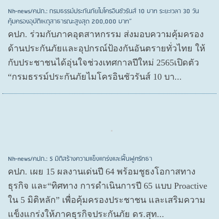
Nh-news/คปภ.: กรมธรรม์ประกันภัยไมโครอินชัวรันส์ 10 บาท ระยะเวลา 30 วัน
คุ้มครองอุบัติเหตุสาธารณะสูงสุด 200,000 บาท”
คปภ. ร่วมกับภาคอุตสาหกรรม ส่งมอบความคุ้มครอง
ด้านประกันภัยและอุปกรณ์ป้องกันอันตรายทั่วไทย ให้
กับประชาชนได้อุ่นใจช่วงเทศกาลปีใหม่ 2565เปิดตัว
“กรมธรรม์ประกันภัยไมโครอินชัวรันส์ 10 บา...
Nh-news/คปภ.: 5 มิติสร้างความแข็งแกร่งและฟื้นฟูศรัทธา
คปภ. เผย 15 ผลงานเด่นปี 64 พร้อมชูธงโอกาสทาง
ธุรกิจ และ“ทิศทาง การดำเนินการปี 65 แบบ Proactive
ใน 5 มิติหลัก” เพื่อคุ้มครองประชาชน และเสริมความ
แข็งแกร่งให้ภาคธุรกิจประกันภัย ดร.สุท...