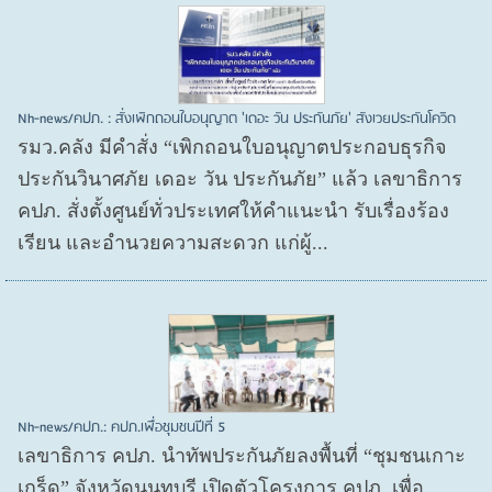
Nh-news/คปภ. : สั่งเพิกถอนใบอนุญาต 'เดอะ วัน ประกันภัย' สังเวยประกันโควิด
รมว.คลัง มีคำสั่ง “เพิกถอนใบอนุญาตประกอบธุรกิจ
ประกันวินาศภัย เดอะ วัน ประกันภัย” แล้ว เลขาธิการ
คปภ. สั่งตั้งศูนย์ทั่วประเทศให้คำแนะนำ รับเรื่องร้อง
เรียน และอำนวยความสะดวก แก่ผู้...
Nh-news/คปภ.: คปภ.เพื่อชุมชนปีที่ 5
เลขาธิการ คปภ. นำทัพประกันภัยลงพื้นที่ “ชุมชนเกาะ
เกร็ด” จังหวัดนนทบุรี เปิดตัวโครงการ คปภ. เพื่อ