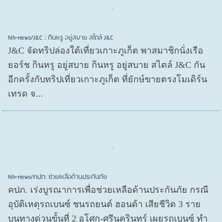
Nh-news/J&C : กินหรู อยู่สบาย สไตล์ J&C
J&C จัดทริปล่องใต้เที่ยวเกาะภูเก็ต พาสมาชิกนั่งเรือ
ยอร์ช กินหรู อยู่สบาย กินหรู อยู่สบาย สไตล์ J&C กัน
อีกครั้งกับทริปเที่ยวเกาะภูเก็ต ที่ยักษ์ขายตรงโมเดิร์น
เทรด จ...
Nh-news/คปภ: ช่วยเหลือด้านประกันภัย
คปภ. เร่งบูรณาการเพื่อช่วยเหลือด้านประกันภัย กรณี
อุบัติเหตุรถเบนซ์ ชนรถยนต์ ฮอนด้า เสียชีวิต 3 ราย
บนทางด่วนขั้นที่ 2 อโศก-ศรีนครินทร์ เผยรถเบนซ์ ทำ