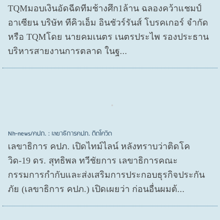
TQMมอบเงินอัดฉีดทีมช้างศึก1ล้าน ฉลองคว้าแชมป์
อาเซียน บริษัท ทีคิวเอ็ม อินชัวร์รันส์ โบรคเกอร์ จำกัด
หรือ TQMโดย นายคมเนตร เนตรประไพ รองประธาน
บริหารสายงานการตลาด ในฐ...
Nh-news/คปภ. : เลขาธิการคปภ. ติดโควิด
เลขาธิการ คปภ. เปิดไทม์ไลน์ หลังทราบว่าติดโค
วิด-19 ดร. สุทธิพล ทวีชัยการ เลขาธิการคณะ
กรรมการกำกับและส่งเสริมการประกอบธุรกิจประกัน
ภัย (เลขาธิการ คปภ.) เปิดเผยว่า ก่อนอื่นผมต้...