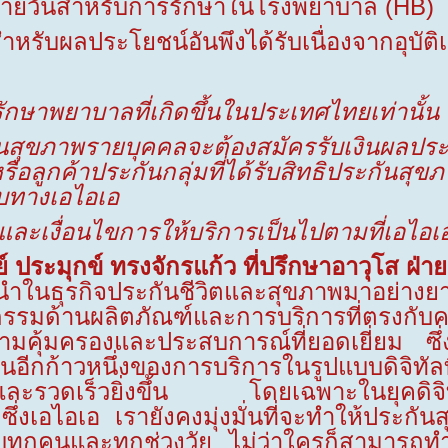
ายวันสำหรับการรักษาในโรงพยาบาล (
HB)
หรับผลประโยชน์อันพึงได้รับเนื่องจากอุบัติเ
ักษาพยาบาลที่เกิดขึ้นในประเทศไทยเท่านั้น
ันสุขภาพรายบุคคลจะต้องสมัครรับเงินผลป
รือลูกค้าประกันกลุ่มที่ได้รับสิทธิประกันสุ
ับทางเอไอเอ
และเงื่อนไขการให้บริการเป็นไปตามที่เอไอ
ุกข์ ทรงจักรแก้ว ที่ปรึกษาอาวุโส ฝ่ายป
้นำในธุรกิจประกันชีวิตและสุขภาพมาอย่าง
รมด้านผลิตภัณฑ์และการบริการที่ตรงกับคว
ามคุ้มครองและประสบการณ์ที่ยอดเยี่ยม ซึ่
็นอีกก้าวหนึ่งของการบริการในรูปแบบดิจิทัล
ละรวดเร็วยิ่งขึ้น โดยเฉพาะในยุคดิจิทั
ซึ่งเอไอเอ เรายังคงมุ่งมั่นที่จะทำให้ประก
ำหรับทุกคนและทุกช่วงวัย ไม่ว่าใครก็สามาร