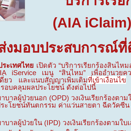
“บริการเรี
(
AIA iClaim
อส่งมอบประสบการณ์ที่ดี
ะเทศไทย
เปิดตัว “บริการเรียกร้องสินไห
IA iService
เมนู “สินไหม”
เพื่ออำนวยคว
เดี่ยว และแนบสัญญาเพิ่มเติม
ที่เข้าเงื่อนไข
ร
ครอบคลุมผลประโยชน์ ดังต่อไปนี้
าบาลผู้ป่วยนอก (
OPD)
วงเงินเรียกร้องตาม
ระโยชน์ทันตกรรม ค่าแว่นสายตา ฉีดวัคซีน
าบาลผู้ป่วยใน (
IPD)
วงเงินเรียกร้องตามใบเ