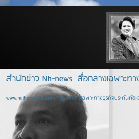
สำนักข่าว Nh-news สื่อกลางเฉพาะท
www.naihouonline.com เว็บไซต์ข่าวเฉพาะทางธุรกิจประกันภัยแล