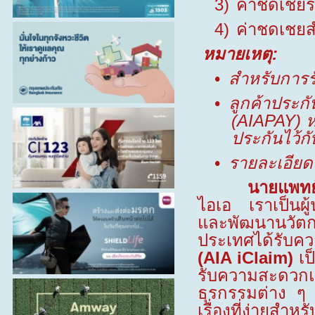
3)
ค่าชดเชยร
4)
ค่าชดเชยสำ
หมายเหตุ
:
•
สำหรับการร
•
ลูกค้าประก
(AIAPAY)
ห
ประกันไว้ก
•
รายละเอียด
นายแพทย์ ประม
ไอเอ เราเป็นผู
และพัฒนานวัตกร
ประเทศได้รับคว
(
AIA iClaim)
เป
รับความสะดวกแ
ธุรกรรมต่าง ๆ 
เรื่องที่ง่ายส