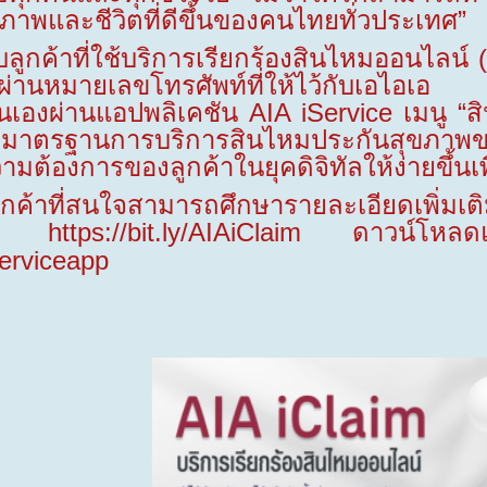
ขภาพและชีวิตที่ดีขึ้นของคนไทยทั่วประเทศ”
ที่ใช้บริการเรียกร้องสินไหมออนไลน์ 
ผ่านหมายเลขโทรศัพท์ที่ให้ไว้กับเอไอเ
นเองผ่านแอปพลิเคชัน
AIA iService
เมนู “
นามาตรฐานการบริการสินไหมประกันสุขภาพขอ
ามต้องการของลูกค้าในยุคดิจิทัลให้ง่ายขึ้นเ
ใจสามารถศึกษารายละเอียดเพิ่มเติมขอ
ี่
https://bit.ly/AIAiClaim
ดาวน์โหล
iserviceapp