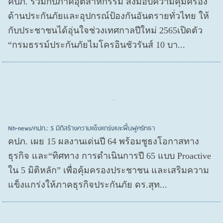
คปภ. ร่วมกับภาคอุตสาหกรรม ส่งมอบความคุ้มครอง
ด้านประกันภัยและอุปกรณ์ป้องกันอันตรายทั่วไทย ให้
กับประชาชนได้อุ่นใจช่วงเทศกาลปีใหม่ 2565เปิดตัว
“กรมธรรม์ประกันภัยไมโครอินชัวรันส์ 10 บา...
Nh-news/คปภ.: 5 มิติสร้างความแข็งแกร่งและฟื้นฟูศรัทธา
คปภ. เผย 15 ผลงานเด่นปี 64 พร้อมชูธงโอกาสทาง
ธุรกิจ และ“ทิศทาง การดำเนินการปี 65 แบบ Proactive
ใน 5 มิติหลัก” เพื่อคุ้มครองประชาชน และเสริมความ
แข็งแกร่งให้ภาคธุรกิจประกันภัย ดร.สุท...