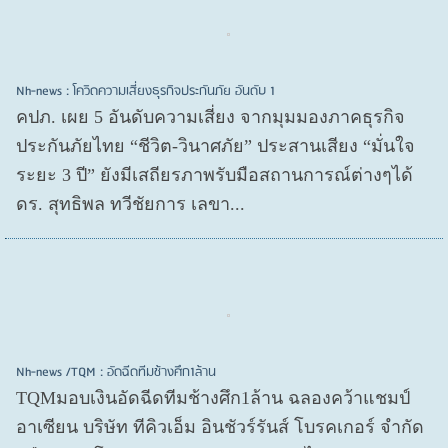
Nh-news : โควิดความเสี่ยงธุรกิจประกันภัย อันดับ 1
คปภ. เผย 5 อันดับความเสี่ยง จากมุมมองภาคธุรกิจ
ประกันภัยไทย “ชีวิต-วินาศภัย” ประสานเสียง “มั่นใจ
ระยะ 3 ปี” ยังมีเสถียรภาพรับมือสถานการณ์ต่างๆได้
ดร. สุทธิพล ทวีชัยการ เลขา...
Nh-news /TQM : อัดฉีดทีมช้างศึก1ล้าน
TQMมอบเงินอัดฉีดทีมช้างศึก1ล้าน ฉลองคว้าแชมป์
อาเซียน บริษัท ทีคิวเอ็ม อินชัวร์รันส์ โบรคเกอร์ จำกัด