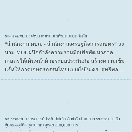
Nh-news/คปภ. : พัฒนาภาคเกษตรด้วยระบบประกันภัย
“สำนักงาน คปภ. - สำนักงานเศรษฐกิจการเกษตร” ลง
นาม MOUผนึกกำลังความร่วมมือเพื่อพัฒนาภาค
เกษตรให้เดินหน้าด้วยระบบประกันภัย สร้างความเข้ม
แข็งให้ภาคเกษตรกรรมไทยแบบยั่งยืน ดร. สุทธิพล ...
Nh-news/คปภ.: กรมธรรม์ประกันภัยไมโครอินชัวรันส์ 10 บาท ระยะเวลา 30 วัน
คุ้มครองอุบัติเหตุสาธารณะสูงสุด 200,000 บาท”