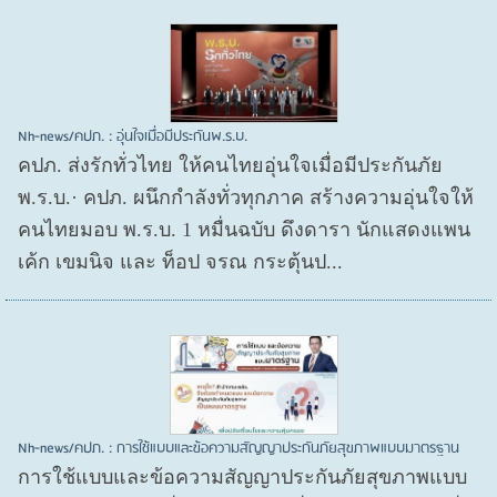
Nh-news/คปภ. : อุ่นใจเมื่อมีประกันพ.ร.บ.
คปภ. ส่งรักทั่วไทย ให้คนไทยอุ่นใจเมื่อมีประกันภัย
พ.ร.บ.· คปภ. ผนึกกำลังทั่วทุกภาค สร้างความอุ่นใจให้
คนไทยมอบ พ.ร.บ. 1 หมื่นฉบับ ดึงดารา นักแสดงแพน
เค้ก เขมนิจ และ ท็อป จรณ กระตุ้นป...
Nh-news/คปภ. : การใช้แบบและข้อความสัญญาประกันภัยสุขภาพแบบมาตรฐาน
การใช้แบบและข้อความสัญญาประกันภัยสุขภาพแบบ