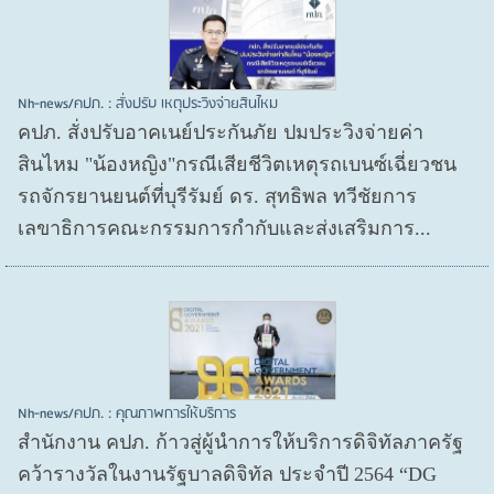
Nh-news/คปภ. : สั่งปรับ เหตุประวิงจ่ายสินไหม
คปภ. สั่งปรับอาคเนย์ประกันภัย ปมประวิงจ่ายค่า
สินไหม "น้องหญิง"กรณีเสียชีวิตเหตุรถเบนซ์เฉี่ยวชน
รถจักรยานยนต์ที่บุรีรัมย์ ดร. สุทธิพล ทวีชัยการ
เลขาธิการคณะกรรมการกำกับและส่งเสริมการ...
Nh-news/คปภ. : คุณภาพการให้บริการ
สำนักงาน คปภ. ก้าวสู่ผู้นำการให้บริการดิจิทัลภาครัฐ
คว้ารางวัลในงานรัฐบาลดิจิทัล ประจำปี 2564 “DG