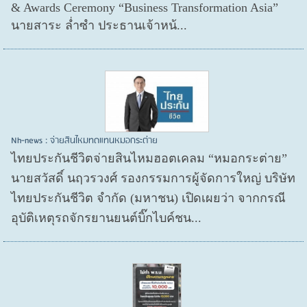
& Awards Ceremony “Business Transformation Asia”
นายสาระ ล่ำซำ ประธานเจ้าหน้...
Nh-news : จ่ายสินไหมทดแทนหมอกระต่าย
ไทยประกันชีวิตจ่ายสินไหมฮอตเคลม “หมอกระต่าย”
นายสวัสดิ์ นฤวรวงศ์ รองกรรมการผู้จัดการใหญ่ บริษัท
ไทยประกันชีวิต จำกัด (มหาชน) เปิดเผยว่า จากกรณี
อุบัติเหตุรถจักรยานยนต์บิ๊กไบค์ชน...