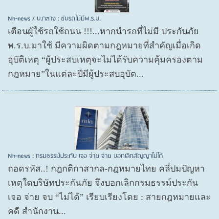
Nh-news / บ.กลาง : ขับรถไม่มีพ.ร.บ.
เตือนผู้ใช้รถใช้ถนน !!!...หากนำรถที่ไม่มี ประกันภัย
พ.ร.บ.มาใช้ มีความผิดตามกฎหมายที่สำคัญเมื่อเกิด
อุบัติเหตุ “ผู้ประสบเหตุจะไม่ได้รับความคุ้มครองตาม
กฎหมาย”ในแต่ละปีมีผู้ประสบอุบัต...
Nh-news : กรมธรรม์ประกัน เจอ จ่าย จ่าย บอกเลิกสัญญาไม่ได้
ถอดรหัส..! กฎกติกาสากล-กฎหมายไทย คลี่ปมปัญหา
เหตุใดบริษัทประกันภัย จึงบอกเลิกกรมธรรม์ประกัน
เจอ จ่าย จบ “ไม่ได้” เรียบเรียงโดย : สายกฎหมายและ
คดี สำนักงาน...