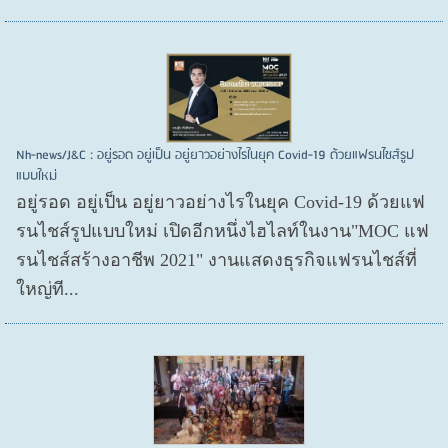
Nh-news/J&C : อยู่รอด อยู่เป็น อยู่ยาวอย่างไรในยุค Covid-19 ด้วยแฟรนไชส์รูป
แบบใหม่
อยู่รอด อยู่​เป็น อยู่​ยาวอย่างไรในยุค Covid​-19 ด้วยแฟ
รนไชส์​รูปแบบใหม่ เปิดอีกหนึ่งไฮไลท์ในงาน"MOC แฟ
รนไชส์สร้างอาชีพ 2021" งานแสดงธุรกิจแฟรนไชส์ที่
ใหญ่ที...