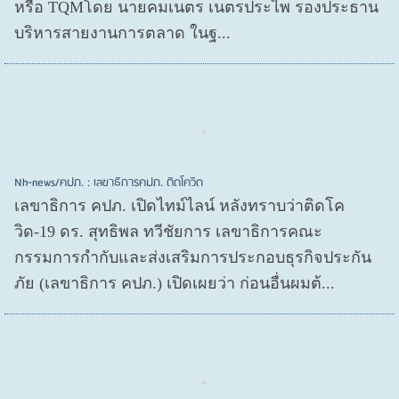
หรือ TQMโดย นายคมเนตร เนตรประไพ รองประธาน
บริหารสายงานการตลาด ในฐ...
Nh-news/คปภ. : เลขาธิการคปภ. ติดโควิด
เลขาธิการ คปภ. เปิดไทม์ไลน์ หลังทราบว่าติดโค
วิด-19 ดร. สุทธิพล ทวีชัยการ เลขาธิการคณะ
กรรมการกำกับและส่งเสริมการประกอบธุรกิจประกัน
ภัย (เลขาธิการ คปภ.) เปิดเผยว่า ก่อนอื่นผมต้...