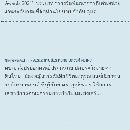
Awards 2021” ประเภท “รางวัลพัฒนาการดีเด่นหน่วย
งานระดับกรมที่จัดทำนโยบาย กำกับ ดูแล...
Nh-news/คปภ. : สั่งปรับอาคเนย์ประกันภัย ประวิงค่าสินไหม
คปภ. สั่งปรับอาคเนย์ประกันภัย ปมประวิงจ่ายค่า
สินไหม "น้องหญิง"กรณีเสียชีวิตเหตุรถเบนซ์เฉี่ยวชน
รถจักรยานยนต์ ที่บุรีรัมย์ ดร. สุทธิพล ทวีชัยการ
เลขาธิการคณะกรรมการกำกับและส่งเสริ...