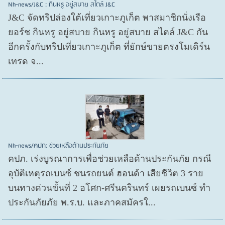
Nh-news/J&C : กินหรู อยู่สบาย สไตล์ J&C
J&C จัดทริปล่องใต้เที่ยวเกาะภูเก็ต พาสมาชิกนั่งเรือ
ยอร์ช กินหรู อยู่สบาย กินหรู อยู่สบาย สไตล์ J&C กัน
อีกครั้งกับทริปเที่ยวเกาะภูเก็ต ที่ยักษ์ขายตรงโมเดิร์น
เทรด จ...
Nh-news/คปภ: ช่วยเหลือด้านประกันภัย
คปภ. เร่งบูรณาการเพื่อช่วยเหลือด้านประกันภัย กรณี
อุบัติเหตุรถเบนซ์ ชนรถยนต์ ฮอนด้า เสียชีวิต 3 ราย
บนทางด่วนขั้นที่ 2 อโศก-ศรีนครินทร์ เผยรถเบนซ์ ทำ
ประกันภัยภัย พ.ร.บ. และภาคสมัครใ...