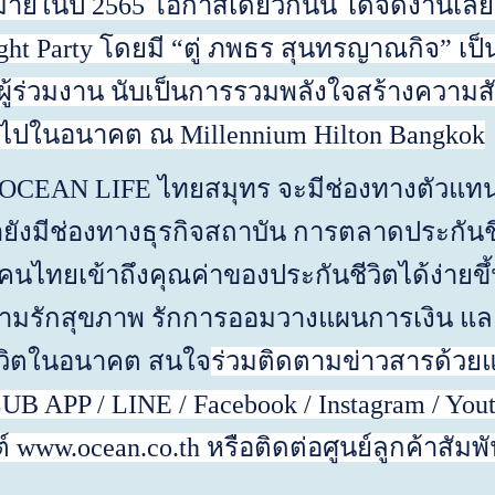
าหมายในปี 2565 โอกาสเดียวกันนี้ ได้จัดงานเล
ght Party
โดยมี “ตู่ ภพธร สุนทรญาณกิจ” เป็น
ผู้ร่วมงาน นับเป็นการรวมพลังใจสร้างความสั
ต่อไปในอนาคต ณ
Millennium Hilton Bangkok
 O
CEAN LIFE
ไทยสมุทร จะมีช่องทางตัวแทน 
ายังมีช่องทางธุรกิจสถาบัน การตลาดประกันชี
คนไทยเข้าถึงคุณค่าของประกันชีวิตได้ง่ายขึ
ามรักสุขภาพ รักการออมวางแผนการเงิน และร
ีวิตในอนาคต สนใจ
ร่วมติดตาม
ข่าว
สารด้วยแ
APP / LINE / Facebook / Instagram / Yout
์
www.ocean.co.th
หรือติดต่อศูนย์ลูกค้าสัมพั