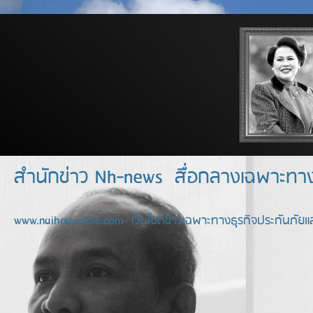
สำนักข่าว Nh-news สื่อกลางเฉพาะท
www.naihouonline.com เว็บไซต์ข่าวเฉพาะทางธุรกิจประกันภัยแล