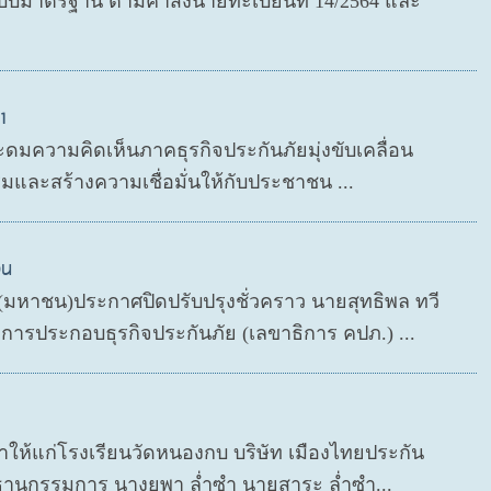
มาตรฐาน ตามคำสั่งนายทะเบียนที่ 14/2564 และ
1
ะดมความคิดเห็นภาคธุรกิจประกันภัยมุ่งขับเคลื่อน
มและสร้างความเชื่อมั่นให้กับประชาชน ...
วน
ด (มหาชน)ประกาศปิดปรับปรุงชั่วคราว นายสุทธิพล ทวี
ารประกอบธุรกิจประกันภัย (เลขาธิการ คปภ.) ...
กษาให้แก่โรงเรียนวัดหนองกบ บริษัท เมืองไทยประกัน
ธานกรรมการ นางยุพา ล่ำซำ นายสาระ ล่ำซำ...