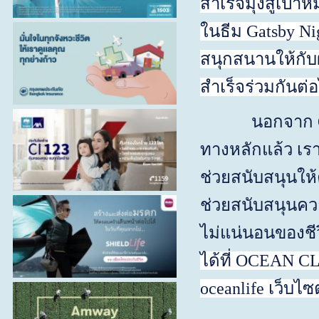
สำเร็จมุ่งสู่เป้
ในธีม
Gatsby Ni
สนุกสนานให้กับ
สำเร็จร่วมกัน
นอกจาก
ทางหลักแล้ว
เร
ช่วยสนับสนุนให้
ช่วยสนับสนุนคว
ไม่แน่นอนของช
ได้ที่
OCEAN CLUB 
oceanlife
เว็บไซต