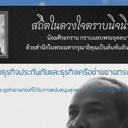
างธุรกิจประกันภัยและธุรกิจเครือข่า
ะธุรกิจขายตรงที่ได้รับการสนับสนุนสูงสุด โดยทีมข่าวเดิม (หนังสื