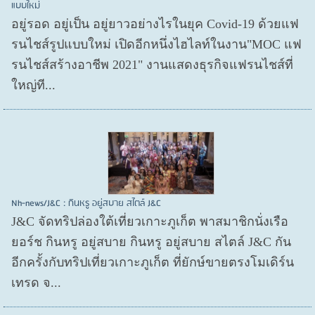
แบบใหม่
อยู่รอด อยู่​เป็น อยู่​ยาวอย่างไรในยุค Covid​-19 ด้วยแฟ
รนไชส์​รูปแบบใหม่ เปิดอีกหนึ่งไฮไลท์ในงาน"MOC แฟ
รนไชส์สร้างอาชีพ 2021" งานแสดงธุรกิจแฟรนไชส์ที่
ใหญ่ที...
Nh-news/J&C : กินหรู อยู่สบาย สไตล์ J&C
J&C จัดทริปล่องใต้เที่ยวเกาะภูเก็ต พาสมาชิกนั่งเรือ
ยอร์ช กินหรู อยู่สบาย กินหรู อยู่สบาย สไตล์ J&C กัน
อีกครั้งกับทริปเที่ยวเกาะภูเก็ต ที่ยักษ์ขายตรงโมเดิร์น
เทรด จ...