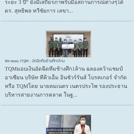
ระยะ 3 ปี” ยังมีเสถียรภาพรับมือสถานการณ์ต่างๆได้
ดร. สุทธิพล ทวีชัยการ เลขา...
Nh-news /TQM : อัดฉีดทีมช้างศึก1ล้าน
TQMมอบเงินอัดฉีดทีมช้างศึก1ล้าน ฉลองคว้าแชมป์
อาเซียน บริษัท ทีคิวเอ็ม อินชัวร์รันส์ โบรคเกอร์ จำกัด
หรือ TQMโดย นายคมเนตร เนตรประไพ รองประธาน
บริหารสายงานการตลาด ในฐ...