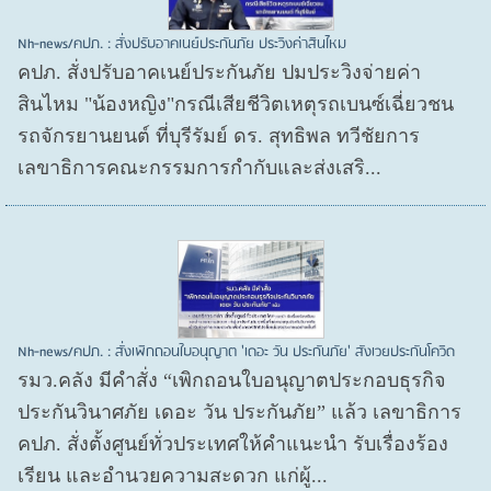
Nh-news/คปภ. : สั่งปรับอาคเนย์ประกันภัย ประวิงค่าสินไหม
คปภ. สั่งปรับอาคเนย์ประกันภัย ปมประวิงจ่ายค่า
สินไหม "น้องหญิง"กรณีเสียชีวิตเหตุรถเบนซ์เฉี่ยวชน
รถจักรยานยนต์ ที่บุรีรัมย์ ดร. สุทธิพล ทวีชัยการ
เลขาธิการคณะกรรมการกำกับและส่งเสริ...
Nh-news/คปภ. : สั่งเพิกถอนใบอนุญาต 'เดอะ วัน ประกันภัย' สังเวยประกันโควิด
รมว.คลัง มีคำสั่ง “เพิกถอนใบอนุญาตประกอบธุรกิจ
ประกันวินาศภัย เดอะ วัน ประกันภัย” แล้ว เลขาธิการ
คปภ. สั่งตั้งศูนย์ทั่วประเทศให้คำแนะนำ รับเรื่องร้อง
เรียน และอำนวยความสะดวก แก่ผู้...