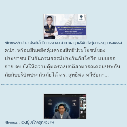
Nh-news/คปภ. : ประกันโควิด แบบ เจอ จ่าย จบ ทุกบริษัทยังคุ้มครองทุกกรมธรรม์
คปภ. พร้อมยืนหยัดคุ้มครองสิทธิประโยชน์ของ
ประชาชน ยืนยันกรมธรรม์ประกันภัยโควิด แบบเจอ
จ่าย จบ ยังให้ความคุ้มครองปกติสามารถเคลมประกัน
ภัยกับบริษัทประกันภัยได้ ดร. สุทธิพล ทวีชัยกา...
Nh-news : หวั่นผู้บริโภคถูกลอยแพ