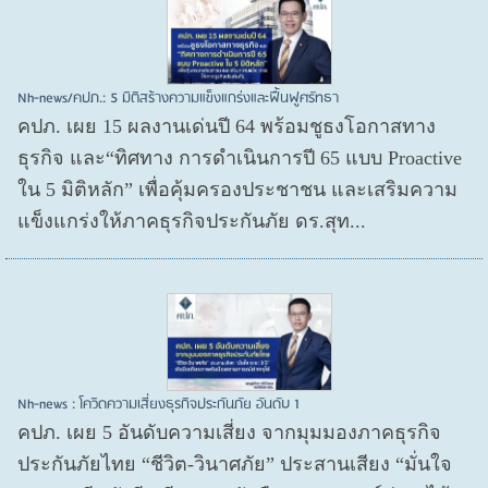
Nh-news/คปภ.: 5 มิติสร้างความแข็งแกร่งและฟื้นฟูศรัทธา
คปภ. เผย 15 ผลงานเด่นปี 64 พร้อมชูธงโอกาสทาง
ธุรกิจ และ“ทิศทาง การดำเนินการปี 65 แบบ Proactive
ใน 5 มิติหลัก” เพื่อคุ้มครองประชาชน และเสริมความ
แข็งแกร่งให้ภาคธุรกิจประกันภัย ดร.สุท...
Nh-news : โควิดความเสี่ยงธุรกิจประกันภัย อันดับ 1
คปภ. เผย 5 อันดับความเสี่ยง จากมุมมองภาคธุรกิจ
ประกันภัยไทย “ชีวิต-วินาศภัย” ประสานเสียง “มั่นใจ