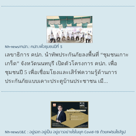
Nh-news/คปภ.: คปภ.เพื่อชุมชนปีที่ 5
เลขาธิการ คปภ. นำทัพประกันภัยลงพื้นที่ “ชุมชนเกาะ
เกร็ด” จังหวัดนนทบุรี เปิดตัวโครงการ คปภ. เพื่อ
ชุมชนปี 5 เพื่อเชื่อมโยงและเสิร์ฟความรู้ด้านการ
ประกันภัยแบบเคาะประตูบ้านประชาชน เมื...
Nh-news/J&C : อยู่รอด อยู่เป็น อยู่ยาวอย่างไรในยุค Covid-19 ด้วยแฟรนไชส์รูป