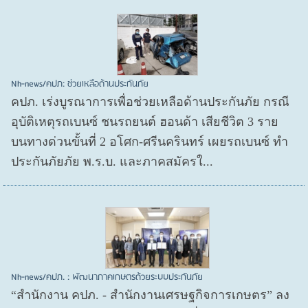
Nh-news/คปภ: ช่วยเหลือด้านประกันภัย
คปภ. เร่งบูรณาการเพื่อช่วยเหลือด้านประกันภัย กรณี
อุบัติเหตุรถเบนซ์ ชนรถยนต์ ฮอนด้า เสียชีวิต 3 ราย
บนทางด่วนขั้นที่ 2 อโศก-ศรีนครินทร์ เผยรถเบนซ์ ทำ
ประกันภัยภัย พ.ร.บ. และภาคสมัครใ...
Nh-news/คปภ. : พัฒนาภาคเกษตรด้วยระบบประกันภัย
“สำนักงาน คปภ. - สำนักงานเศรษฐกิจการเกษตร” ลง