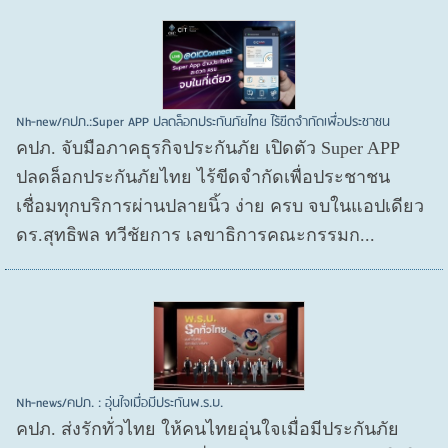
Nh-new/คปภ.:Super APP ปลดล็อกประกันภัยไทย ไร้ขีดจำกัดเพื่อประชาชน
คปภ. จับมือภาคธุรกิจประกันภัย เปิดตัว Super APP
ปลดล็อกประกันภัยไทย ไร้ขีดจำกัดเพื่อประชาชน
เชื่อมทุกบริการผ่านปลายนิ้ว ง่าย ครบ จบในแอปเดียว
ดร.สุทธิพล ทวีชัยการ เลขาธิการคณะกรรมก...
Nh-news/คปภ. : อุ่นใจเมื่อมีประกันพ.ร.บ.
คปภ. ส่งรักทั่วไทย ให้คนไทยอุ่นใจเมื่อมีประกันภัย