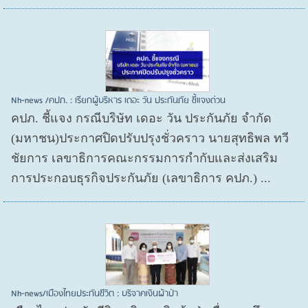
Nh-news /คปภ. : เรียกผู้บริหาร เดอะ วัน ประกันภัย ชี้แจงด่วน
คปภ. ชี้แจง กรณีบริษัท เดอะ วัน ประกันภัย จำกัด
(มหาชน)ประกาศปิดปรับปรุงชั่วคราว นายสุทธิพล ทวี
ชัยการ เลขาธิการคณะกรรมการกำกับและส่งเสริม
การประกอบธุรกิจประกันภัย (เลขาธิการ คปภ.) ...
Nh-news/เมืองไทยประกันชีวิต : บริจาคเงินผ้าป่า