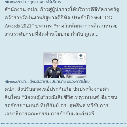
Nh-news/คปภ. : คุณภาพการให้บริการ
สำนักงาน คปภ. ก้าวสู่ผู้นำการให้บริการดิจิทัลภาครัฐ
คว้ารางวัลในงานรัฐบาลดิจิทัล ประจำปี 2564 “DG
Awards 2021” ประเภท “รางวัลพัฒนาการดีเด่นหน่วย
งานระดับกรมที่จัดทำนโยบาย กำกับ ดูแล...
Nh-news/คปภ. : สั่งปรับอาคเนย์ประกันภัย ประวิงค่าสินไหม
คปภ. สั่งปรับอาคเนย์ประกันภัย ปมประวิงจ่ายค่า
สินไหม "น้องหญิง"กรณีเสียชีวิตเหตุรถเบนซ์เฉี่ยวชน
รถจักรยานยนต์ ที่บุรีรัมย์ ดร. สุทธิพล ทวีชัยการ
เลขาธิการคณะกรรมการกำกับและส่งเสริ...