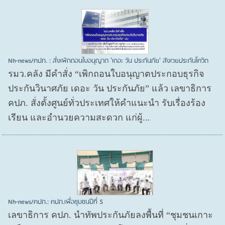
Nh-news/คปภ. : สั่งเพิกถอนใบอนุญาต 'เดอะ วัน ประกันภัย' สังเวยประกันโควิด
รมว.คลัง มีคำสั่ง “เพิกถอนใบอนุญาตประกอบธุรกิจ
ประกันวินาศภัย เดอะ วัน ประกันภัย” แล้ว เลขาธิการ
คปภ. สั่งตั้งศูนย์ทั่วประเทศให้คำแนะนำ รับเรื่องร้อง
เรียน และอำนวยความสะดวก แก่ผู้...
Nh-news/คปภ.: คปภ.เพื่อชุมชนปีที่ 5
เลขาธิการ คปภ. นำทัพประกันภัยลงพื้นที่ “ชุมชนเกาะ