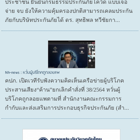
ประชาชน ยืนยันกรมธรรม์ประกันภัยโควิด แบบเจอ
จ่าย จบ ยังให้ความคุ้มครองปกติสามารถเคลมประกัน
ภัยกับบริษัทประกันภัยได้ ดร. สุทธิพล ทวีชัยกา...
Nh-news : หวั่นผู้บริโภคถูกลอยแพ
คปภ. เปิดเวทีรับฟังความคิดเห็นเครือข่ายผู้บริโภค
ประสานเสียง“ค้าน”ยกเลิกคำสั่งที่ 38/2564 หวั่นผู้
บริโภคถูกลอยแพตามที่ สำนักงานคณะกรรมการ
กำกับและส่งเสริมการประกอบธุรกิจประกันภัย (สำ...