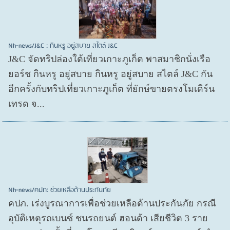
Nh-news/J&C : กินหรู อยู่สบาย สไตล์ J&C
J&C จัดทริปล่องใต้เที่ยวเกาะภูเก็ต พาสมาชิกนั่งเรือ
ยอร์ช กินหรู อยู่สบาย กินหรู อยู่สบาย สไตล์ J&C กัน
อีกครั้งกับทริปเที่ยวเกาะภูเก็ต ที่ยักษ์ขายตรงโมเดิร์น
เทรด จ...
Nh-news/คปภ: ช่วยเหลือด้านประกันภัย
คปภ. เร่งบูรณาการเพื่อช่วยเหลือด้านประกันภัย กรณี
อุบัติเหตุรถเบนซ์ ชนรถยนต์ ฮอนด้า เสียชีวิต 3 ราย