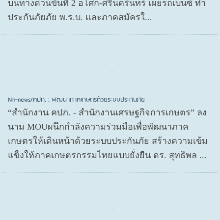
บนทางด่วนขั้นที่ 2 อโศก-ศรีนครินทร์ เผยรถเบนซ์ ทำ
ประกันภัยภัย พ.ร.บ. และภาคสมัครใ...
Nh-news/คปภ. : พัฒนาภาคเกษตรด้วยระบบประกันภัย
“สำนักงาน คปภ. - สำนักงานเศรษฐกิจการเกษตร” ลง
นาม MOUผนึกกำลังความร่วมมือเพื่อพัฒนาภาค
เกษตรให้เดินหน้าด้วยระบบประกันภัย สร้างความเข้ม
แข็งให้ภาคเกษตรกรรมไทยแบบยั่งยืน ดร. สุทธิพล ...