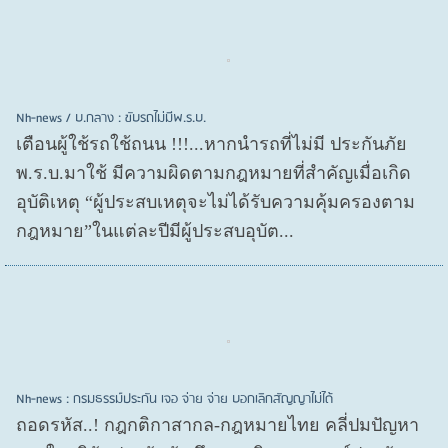
Nh-news / บ.กลาง : ขับรถไม่มีพ.ร.บ.
เตือนผู้ใช้รถใช้ถนน !!!...หากนำรถที่ไม่มี ประกันภัย
พ.ร.บ.มาใช้ มีความผิดตามกฎหมายที่สำคัญเมื่อเกิด
อุบัติเหตุ “ผู้ประสบเหตุจะไม่ได้รับความคุ้มครองตาม
กฎหมาย”ในแต่ละปีมีผู้ประสบอุบัต...
Nh-news : กรมธรรม์ประกัน เจอ จ่าย จ่าย บอกเลิกสัญญาไม่ได้
ถอดรหัส..! กฎกติกาสากล-กฎหมายไทย คลี่ปมปัญหา