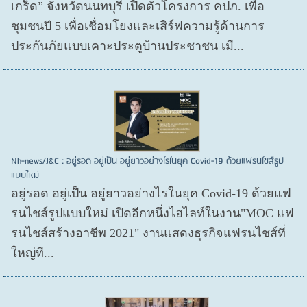
เกร็ด” จังหวัดนนทบุรี เปิดตัวโครงการ คปภ. เพื่อ
ชุมชนปี 5 เพื่อเชื่อมโยงและเสิร์ฟความรู้ด้านการ
ประกันภัยแบบเคาะประตูบ้านประชาชน เมื...
Nh-news/J&C : อยู่รอด อยู่เป็น อยู่ยาวอย่างไรในยุค Covid-19 ด้วยแฟรนไชส์รูป
แบบใหม่
อยู่รอด อยู่​เป็น อยู่​ยาวอย่างไรในยุค Covid​-19 ด้วยแฟ
รนไชส์​รูปแบบใหม่ เปิดอีกหนึ่งไฮไลท์ในงาน"MOC แฟ
รนไชส์สร้างอาชีพ 2021" งานแสดงธุรกิจแฟรนไชส์ที่
ใหญ่ที...