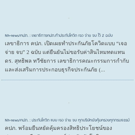
Nh-news/คปภ. : เลขาธิการคปภ.ทำประกันโควิด เจอ จ่าย จบ ไว้ 2 ฉบับ
เลขาธิการ คปภ. เปิดเผยทำประกันภัยโควิดแบบ “เจอ
จ่าย จบ” 2 ฉบับ แต่ยืนยันไม่ขอรับค่าสินไหมทดแทน
ดร. สุทธิพล ทวีชัยการ เลขาธิการคณะกรรมการกำกับ
และส่งเสริมการประกอบธุรกิจประกันภัย (...
Nh-news/คปภ. : ประกันโควิด แบบ เจอ จ่าย จบ ทุกบริษัทยังคุ้มครองทุกกรมธรรม์
คปภ. พร้อมยืนหยัดคุ้มครองสิทธิประโยชน์ของ