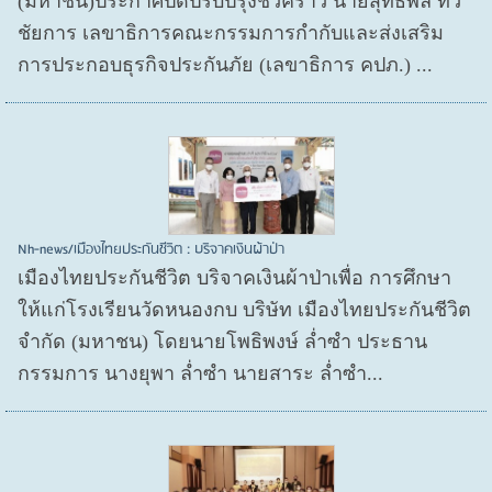
(มหาชน)ประกาศปิดปรับปรุงชั่วคราว นายสุทธิพล ทวี
ชัยการ เลขาธิการคณะกรรมการกำกับและส่งเสริม
การประกอบธุรกิจประกันภัย (เลขาธิการ คปภ.) ...
Nh-news/เมืองไทยประกันชีวิต : บริจาคเงินผ้าป่า
เมืองไทยประกันชีวิต บริจาคเงินผ้าป่าเพื่อ การศึกษา
ให้แก่โรงเรียนวัดหนองกบ บริษัท เมืองไทยประกันชีวิต
จำกัด (มหาชน) โดยนายโพธิพงษ์ ล่ำซำ ประธาน
กรรมการ นางยุพา ล่ำซำ นายสาระ ล่ำซำ...