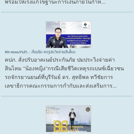
พร้อมให้เร่งแก้ไขฐานะการเงินภายในกำห...
Nh-news/คปภ. : สั่งปรับ เหตุประวิงจ่ายสินไหม
คปภ. สั่งปรับอาคเนย์ประกันภัย ปมประวิงจ่ายค่า
สินไหม "น้องหญิง"กรณีเสียชีวิตเหตุรถเบนซ์เฉี่ยวชน
รถจักรยานยนต์ที่บุรีรัมย์ ดร. สุทธิพล ทวีชัยการ
เลขาธิการคณะกรรมการกำกับและส่งเสริมการ...