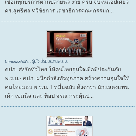
เชื่อมทุกบริการผ่านปลายนิ้ว ง่าย ครบ จบในแอปเดียว
ดร.สุทธิพล ทวีชัยการ เลขาธิการคณะกรรมก...
Nh-news/คปภ. : อุ่นใจเมื่อมีประกันพ.ร.บ.
คปภ. ส่งรักทั่วไทย ให้คนไทยอุ่นใจเมื่อมีประกันภัย
พ.ร.บ.· คปภ. ผนึกกำลังทั่วทุกภาค สร้างความอุ่นใจให้
คนไทยมอบ พ.ร.บ. 1 หมื่นฉบับ ดึงดารา นักแสดงแพน
เค้ก เขมนิจ และ ท็อป จรณ กระตุ้นป...