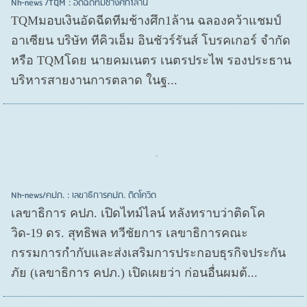
Nh-news /TQM : อัดฉีดทีมช้างศึก1ล้าน
TQMมอบเงินอัดฉีดทีมช้างศึก1ล้าน ฉลองคว้าแชมป์
อาเซียน บริษัท ทีคิวเอ็ม อินชัวร์รันส์ โบรคเกอร์ จำกัด
หรือ TQMโดย นายคมเนตร เนตรประไพ รองประธาน
บริหารสายงานการตลาด ในฐ...
Nh-news/คปภ. : เลขาธิการคปภ. ติดโควิด
เลขาธิการ คปภ. เปิดไทม์ไลน์ หลังทราบว่าติดโค
วิด-19 ดร. สุทธิพล ทวีชัยการ เลขาธิการคณะ
กรรมการกำกับและส่งเสริมการประกอบธุรกิจประกัน
ภัย (เลขาธิการ คปภ.) เปิดเผยว่า ก่อนอื่นผมต้...