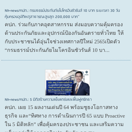
Nh-news/คปภ.: กรมธรรม์ประกันภัยไมโครอินชัวรันส์ 10 บาท ระยะเวลา 30 วัน
คุ้มครองอุบัติเหตุสาธารณะสูงสุด 200,000 บาท”
คปภ. ร่วมกับภาคอุตสาหกรรม ส่งมอบความคุ้มครอง
ด้านประกันภัยและอุปกรณ์ป้องกันอันตรายทั่วไทย ให้
กับประชาชนได้อุ่นใจช่วงเทศกาลปีใหม่ 2565เปิดตัว
“กรมธรรม์ประกันภัยไมโครอินชัวรันส์ 10 บา...
Nh-news/คปภ.: 5 มิติสร้างความแข็งแกร่งและฟื้นฟูศรัทธา
คปภ. เผย 15 ผลงานเด่นปี 64 พร้อมชูธงโอกาสทาง
ธุรกิจ และ“ทิศทาง การดำเนินการปี 65 แบบ Proactive
ใน 5 มิติหลัก” เพื่อคุ้มครองประชาชน และเสริมความ