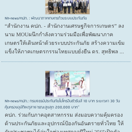
Nh-news/คปภ. : พัฒนาภาคเกษตรด้วยระบบประกันภัย
“สำนักงาน คปภ. - สำนักงานเศรษฐกิจการเกษตร” ลง
นาม MOUผนึกกำลังความร่วมมือเพื่อพัฒนาภาค
เกษตรให้เดินหน้าด้วยระบบประกันภัย สร้างความเข้ม
แข็งให้ภาคเกษตรกรรมไทยแบบยั่งยืน ดร. สุทธิพล ...
Nh-news/คปภ.: กรมธรรม์ประกันภัยไมโครอินชัวรันส์ 10 บาท ระยะเวลา 30 วัน
คุ้มครองอุบัติเหตุสาธารณะสูงสุด 200,000 บาท”
คปภ. ร่วมกับภาคอุตสาหกรรม ส่งมอบความคุ้มครอง
ด้านประกันภัยและอุปกรณ์ป้องกันอันตรายทั่วไทย ให้
กับประชาชนได้อุ่นใจช่วงเทศกาลปีใหม่ 2565เปิดตัว