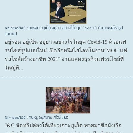
Nh-news/J&C : อยู่รอด อยู่เป็น อยู่ยาวอย่างไรในยุค Covid-19 ด้วยแฟรนไชส์รูป
แบบใหม่
อยู่รอด อยู่​เป็น อยู่​ยาวอย่างไรในยุค Covid​-19 ด้วยแฟ
รนไชส์​รูปแบบใหม่ เปิดอีกหนึ่งไฮไลท์ในงาน"MOC แฟ
รนไชส์สร้างอาชีพ 2021" งานแสดงธุรกิจแฟรนไชส์ที่
ใหญ่ที...
Nh-news/J&C : กินหรู อยู่สบาย สไตล์ J&C
J&C จัดทริปล่องใต้เที่ยวเกาะภูเก็ต พาสมาชิกนั่งเรือ