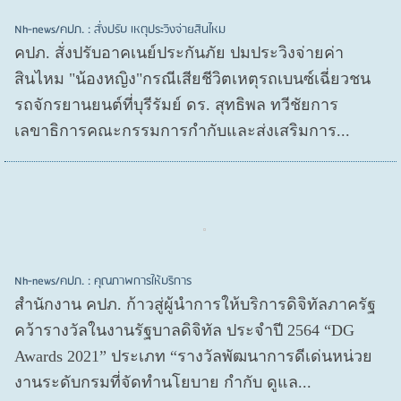
Nh-news/คปภ. : สั่งปรับ เหตุประวิงจ่ายสินไหม
คปภ. สั่งปรับอาคเนย์ประกันภัย ปมประวิงจ่ายค่า
สินไหม "น้องหญิง"กรณีเสียชีวิตเหตุรถเบนซ์เฉี่ยวชน
รถจักรยานยนต์ที่บุรีรัมย์ ดร. สุทธิพล ทวีชัยการ
เลขาธิการคณะกรรมการกำกับและส่งเสริมการ...
Nh-news/คปภ. : คุณภาพการให้บริการ
สำนักงาน คปภ. ก้าวสู่ผู้นำการให้บริการดิจิทัลภาครัฐ
คว้ารางวัลในงานรัฐบาลดิจิทัล ประจำปี 2564 “DG
Awards 2021” ประเภท “รางวัลพัฒนาการดีเด่นหน่วย
งานระดับกรมที่จัดทำนโยบาย กำกับ ดูแล...