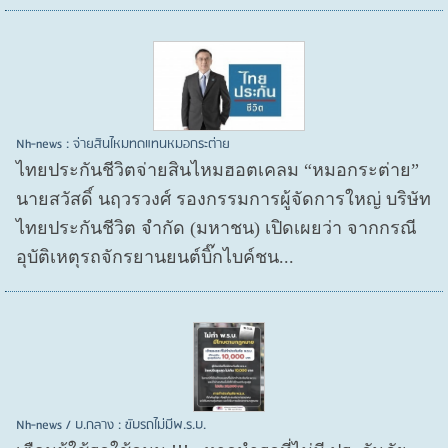
Nh-news : จ่ายสินไหมทดแทนหมอกระต่าย
ไทยประกันชีวิตจ่ายสินไหมฮอตเคลม “หมอกระต่าย”
นายสวัสดิ์ นฤวรวงศ์ รองกรรมการผู้จัดการใหญ่ บริษัท
ไทยประกันชีวิต จำกัด (มหาชน) เปิดเผยว่า จากกรณี
อุบัติเหตุรถจักรยานยนต์บิ๊กไบค์ชน...
Nh-news / บ.กลาง : ขับรถไม่มีพ.ร.บ.