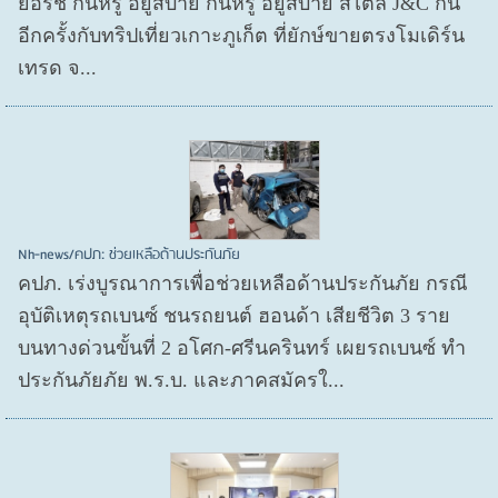
ยอร์ช กินหรู อยู่สบาย กินหรู อยู่สบาย สไตล์ J&C กัน
อีกครั้งกับทริปเที่ยวเกาะภูเก็ต ที่ยักษ์ขายตรงโมเดิร์น
เทรด จ...
Nh-news/คปภ: ช่วยเหลือด้านประกันภัย
คปภ. เร่งบูรณาการเพื่อช่วยเหลือด้านประกันภัย กรณี
อุบัติเหตุรถเบนซ์ ชนรถยนต์ ฮอนด้า เสียชีวิต 3 ราย
บนทางด่วนขั้นที่ 2 อโศก-ศรีนครินทร์ เผยรถเบนซ์ ทำ
ประกันภัยภัย พ.ร.บ. และภาคสมัครใ...