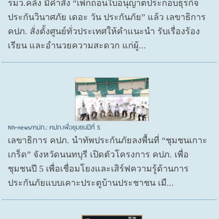
รมว.คลัง มีคำสั่ง “เพิกถอนใบอนุญาตประกอบธุรกิจ
ประกันวินาศภัย เดอะ วัน ประกันภัย” แล้ว เลขาธิการ
คปภ. สั่งตั้งศูนย์ทั่วประเทศให้คำแนะนำ รับเรื่องร้อง
เรียน และอำนวยความสะดวก แก่ผู้...
Nh-news/คปภ.: คปภ.เพื่อชุมชนปีที่ 5
เลขาธิการ คปภ. นำทัพประกันภัยลงพื้นที่ “ชุมชนเกาะ
เกร็ด” จังหวัดนนทบุรี เปิดตัวโครงการ คปภ. เพื่อ
ชุมชนปี 5 เพื่อเชื่อมโยงและเสิร์ฟความรู้ด้านการ
ประกันภัยแบบเคาะประตูบ้านประชาชน เมื...