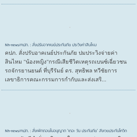
Nh-news/คปภ. : สั่งปรับอาคเนย์ประกันภัย ประวิงค่าสินไหม
คปภ. สั่งปรับอาคเนย์ประกันภัย ปมประวิงจ่ายค่า
สินไหม "น้องหญิง"กรณีเสียชีวิตเหตุรถเบนซ์เฉี่ยวชน
รถจักรยานยนต์ ที่บุรีรัมย์ ดร. สุทธิพล ทวีชัยการ
เลขาธิการคณะกรรมการกำกับและส่งเสริ...
Nh-news/คปภ. : สั่งเพิกถอนใบอนุญาต 'เดอะ วัน ประกันภัย' สังเวยประกันโควิด