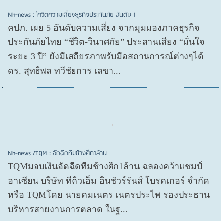
Nh-news : โควิดความเสี่ยงธุรกิจประกันภัย อันดับ 1
คปภ. เผย 5 อันดับความเสี่ยง จากมุมมองภาคธุรกิจ
ประกันภัยไทย “ชีวิต-วินาศภัย” ประสานเสียง “มั่นใจ
ระยะ 3 ปี” ยังมีเสถียรภาพรับมือสถานการณ์ต่างๆได้
ดร. สุทธิพล ทวีชัยการ เลขา...
Nh-news /TQM : อัดฉีดทีมช้างศึก1ล้าน
TQMมอบเงินอัดฉีดทีมช้างศึก1ล้าน ฉลองคว้าแชมป์
อาเซียน บริษัท ทีคิวเอ็ม อินชัวร์รันส์ โบรคเกอร์ จำกัด
หรือ TQMโดย นายคมเนตร เนตรประไพ รองประธาน
บริหารสายงานการตลาด ในฐ...