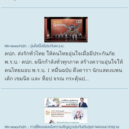
Nh-news/คปภ. : อุ่นใจเมื่อมีประกันพ.ร.บ.
คปภ. ส่งรักทั่วไทย ให้คนไทยอุ่นใจเมื่อมีประกันภัย
พ.ร.บ.· คปภ. ผนึกกำลังทั่วทุกภาค สร้างความอุ่นใจให้
คนไทยมอบ พ.ร.บ. 1 หมื่นฉบับ ดึงดารา นักแสดงแพน
เค้ก เขมนิจ และ ท็อป จรณ กระตุ้นป...
Nh-news/คปภ. : การใช้แบบและข้อความสัญญาประกันภัยสุขภาพแบบมาตรฐาน