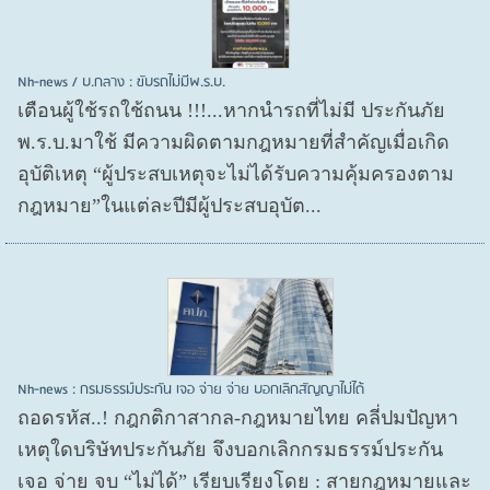
Nh-news / บ.กลาง : ขับรถไม่มีพ.ร.บ.
เตือนผู้ใช้รถใช้ถนน !!!...หากนำรถที่ไม่มี ประกันภัย
พ.ร.บ.มาใช้ มีความผิดตามกฎหมายที่สำคัญเมื่อเกิด
อุบัติเหตุ “ผู้ประสบเหตุจะไม่ได้รับความคุ้มครองตาม
กฎหมาย”ในแต่ละปีมีผู้ประสบอุบัต...
Nh-news : กรมธรรม์ประกัน เจอ จ่าย จ่าย บอกเลิกสัญญาไม่ได้
ถอดรหัส..! กฎกติกาสากล-กฎหมายไทย คลี่ปมปัญหา
เหตุใดบริษัทประกันภัย จึงบอกเลิกกรมธรรม์ประกัน
เจอ จ่าย จบ “ไม่ได้” เรียบเรียงโดย : สายกฎหมายและ