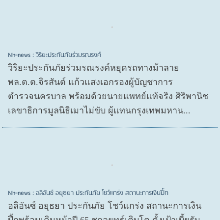
Nh-news : วิริยะประกันภัยร่วมรณรงค์
วิริยะประกันภัยร่วมรณรงค์หยุดรถทางม้าลาย
พล.ต.ต.จิรสันต์ แก้วแสงเอกรองผู้บัญชาการ
ตำรวจนครบาล พร้อมด้วยนายแพทย์แท้จริง ศิริพานิช
เลขาธิการมูลนิธิเมาไม่ขับ ผู้แทนกรุงเทพมหาน...
Nh-news : อลิอันซ์ อยุธยา ประกันภัย โชว์แกร่ง สถานะการเงินปึ้ก
อลิอันซ์ อยุธยา ประกันภัย โชว์แกร่ง สถานะการเงิน