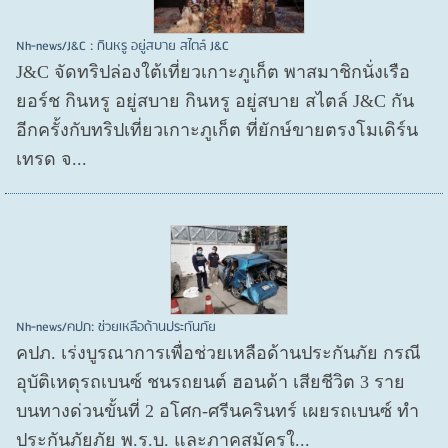
Nh-news/J&C : กินหรู อยู่สบาย สไตล์ J&C
J&C จัดทริปล่องใต้เที่ยวเกาะภูเก็ต พาสมาชิกนั่งเรือ
ยอร์ช กินหรู อยู่สบาย กินหรู อยู่สบาย สไตล์ J&C กัน
อีกครั้งกับทริปเที่ยวเกาะภูเก็ต ที่ยักษ์ขายตรงโมเดิร์น
เทรด จ...
Nh-news/คปภ: ช่วยเหลือด้านประกันภัย
คปภ. เร่งบูรณาการเพื่อช่วยเหลือด้านประกันภัย กรณี
อุบัติเหตุรถเบนซ์ ชนรถยนต์ ฮอนด้า เสียชีวิต 3 ราย
บนทางด่วนขั้นที่ 2 อโศก-ศรีนครินทร์ เผยรถเบนซ์ ทำ
ประกันภัยภัย พ.ร.บ. และภาคสมัครใ...