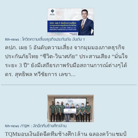
Nh-news : โควิดความเสี่ยงธุรกิจประกันภัย อันดับ 1
คปภ. เผย 5 อันดับความเสี่ยง จากมุมมองภาคธุรกิจ
ประกันภัยไทย “ชีวิต-วินาศภัย” ประสานเสียง “มั่นใจ
ระยะ 3 ปี” ยังมีเสถียรภาพรับมือสถานการณ์ต่างๆได้
ดร. สุทธิพล ทวีชัยการ เลขา...
Nh-news /TQM : อัดฉีดทีมช้างศึก1ล้าน
TQMมอบเงินอัดฉีดทีมช้างศึก1ล้าน ฉลองคว้าแชมป์