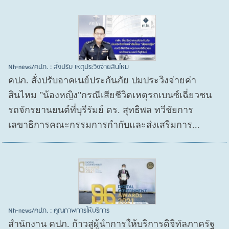
Nh-news/คปภ. : สั่งปรับ เหตุประวิงจ่ายสินไหม
คปภ. สั่งปรับอาคเนย์ประกันภัย ปมประวิงจ่ายค่า
สินไหม "น้องหญิง"กรณีเสียชีวิตเหตุรถเบนซ์เฉี่ยวชน
รถจักรยานยนต์ที่บุรีรัมย์ ดร. สุทธิพล ทวีชัยการ
เลขาธิการคณะกรรมการกำกับและส่งเสริมการ...
Nh-news/คปภ. : คุณภาพการให้บริการ
สำนักงาน คปภ. ก้าวสู่ผู้นำการให้บริการดิจิทัลภาครัฐ