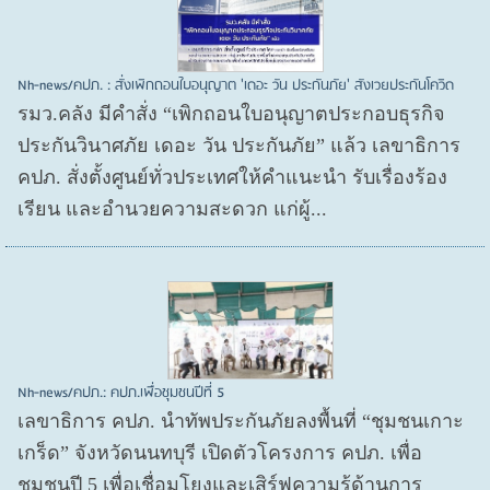
Nh-news/คปภ. : สั่งเพิกถอนใบอนุญาต 'เดอะ วัน ประกันภัย' สังเวยประกันโควิด
รมว.คลัง มีคำสั่ง “เพิกถอนใบอนุญาตประกอบธุรกิจ
ประกันวินาศภัย เดอะ วัน ประกันภัย” แล้ว เลขาธิการ
คปภ. สั่งตั้งศูนย์ทั่วประเทศให้คำแนะนำ รับเรื่องร้อง
เรียน และอำนวยความสะดวก แก่ผู้...
Nh-news/คปภ.: คปภ.เพื่อชุมชนปีที่ 5
เลขาธิการ คปภ. นำทัพประกันภัยลงพื้นที่ “ชุมชนเกาะ
เกร็ด” จังหวัดนนทบุรี เปิดตัวโครงการ คปภ. เพื่อ
ชุมชนปี 5 เพื่อเชื่อมโยงและเสิร์ฟความรู้ด้านการ