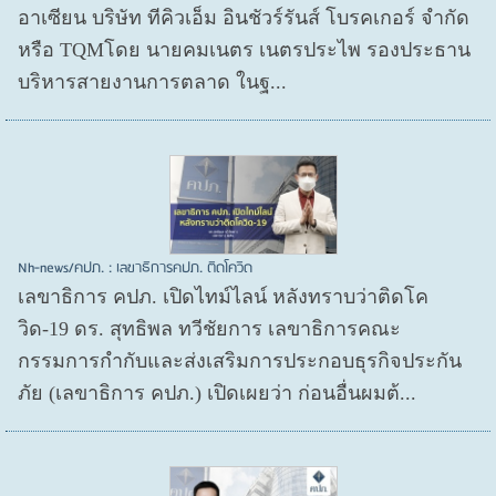
อาเซียน บริษัท ทีคิวเอ็ม อินชัวร์รันส์ โบรคเกอร์ จำกัด
หรือ TQMโดย นายคมเนตร เนตรประไพ รองประธาน
บริหารสายงานการตลาด ในฐ...
Nh-news/คปภ. : เลขาธิการคปภ. ติดโควิด
เลขาธิการ คปภ. เปิดไทม์ไลน์ หลังทราบว่าติดโค
วิด-19 ดร. สุทธิพล ทวีชัยการ เลขาธิการคณะ
กรรมการกำกับและส่งเสริมการประกอบธุรกิจประกัน
ภัย (เลขาธิการ คปภ.) เปิดเผยว่า ก่อนอื่นผมต้...