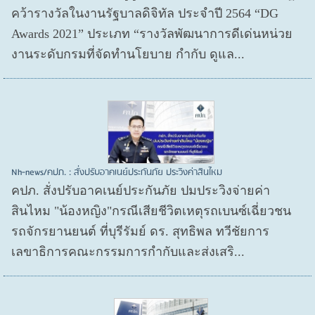
คว้ารางวัลในงานรัฐบาลดิจิทัล ประจำปี 2564 “DG
Awards 2021” ประเภท “รางวัลพัฒนาการดีเด่นหน่วย
งานระดับกรมที่จัดทำนโยบาย กำกับ ดูแล...
Nh-news/คปภ. : สั่งปรับอาคเนย์ประกันภัย ประวิงค่าสินไหม
คปภ. สั่งปรับอาคเนย์ประกันภัย ปมประวิงจ่ายค่า
สินไหม "น้องหญิง"กรณีเสียชีวิตเหตุรถเบนซ์เฉี่ยวชน
รถจักรยานยนต์ ที่บุรีรัมย์ ดร. สุทธิพล ทวีชัยการ
เลขาธิการคณะกรรมการกำกับและส่งเสริ...