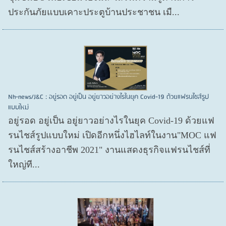
ประกันภัยแบบเคาะประตูบ้านประชาชน เมื...
Nh-news/J&C : อยู่รอด อยู่เป็น อยู่ยาวอย่างไรในยุค Covid-19 ด้วยแฟรนไชส์รูป
แบบใหม่
อยู่รอด อยู่​เป็น อยู่​ยาวอย่างไรในยุค Covid​-19 ด้วยแฟ
รนไชส์​รูปแบบใหม่ เปิดอีกหนึ่งไฮไลท์ในงาน"MOC แฟ
รนไชส์สร้างอาชีพ 2021" งานแสดงธุรกิจแฟรนไชส์ที่
ใหญ่ที...