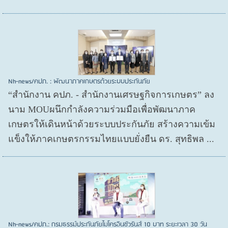
Nh-news/คปภ. : พัฒนาภาคเกษตรด้วยระบบประกันภัย
“สำนักงาน คปภ. - สำนักงานเศรษฐกิจการเกษตร” ลง
นาม MOUผนึกกำลังความร่วมมือเพื่อพัฒนาภาค
เกษตรให้เดินหน้าด้วยระบบประกันภัย สร้างความเข้ม
แข็งให้ภาคเกษตรกรรมไทยแบบยั่งยืน ดร. สุทธิพล ...
Nh-news/คปภ.: กรมธรรม์ประกันภัยไมโครอินชัวรันส์ 10 บาท ระยะเวลา 30 วัน