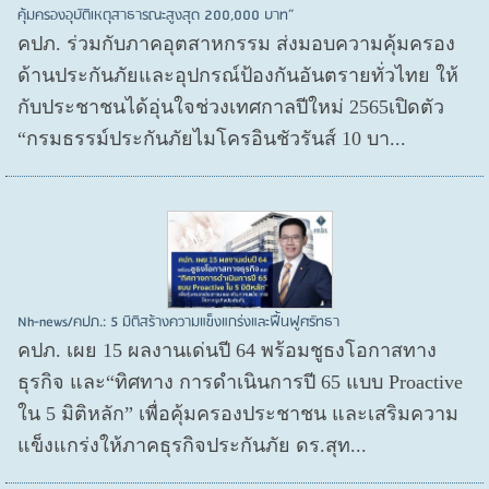
คุ้มครองอุบัติเหตุสาธารณะสูงสุด 200,000 บาท”
คปภ. ร่วมกับภาคอุตสาหกรรม ส่งมอบความคุ้มครอง
ด้านประกันภัยและอุปกรณ์ป้องกันอันตรายทั่วไทย ให้
กับประชาชนได้อุ่นใจช่วงเทศกาลปีใหม่ 2565เปิดตัว
“กรมธรรม์ประกันภัยไมโครอินชัวรันส์ 10 บา...
Nh-news/คปภ.: 5 มิติสร้างความแข็งแกร่งและฟื้นฟูศรัทธา
คปภ. เผย 15 ผลงานเด่นปี 64 พร้อมชูธงโอกาสทาง
ธุรกิจ และ“ทิศทาง การดำเนินการปี 65 แบบ Proactive
ใน 5 มิติหลัก” เพื่อคุ้มครองประชาชน และเสริมความ
แข็งแกร่งให้ภาคธุรกิจประกันภัย ดร.สุท...