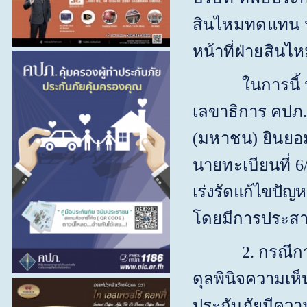
สินไหมทดแทน นา
หน้าที่ฝ่าย
สินไห
ในการนี้
เลขาธิการ คปภ
(มหาชน) ยินยอม
นายทะเบียนที่ 6
เร่งรัดแก้ไขปัญ
โดยมีการประสาน
2. กรณีก
ดุลพินิจความเห็
ประกันภัย
มีความ