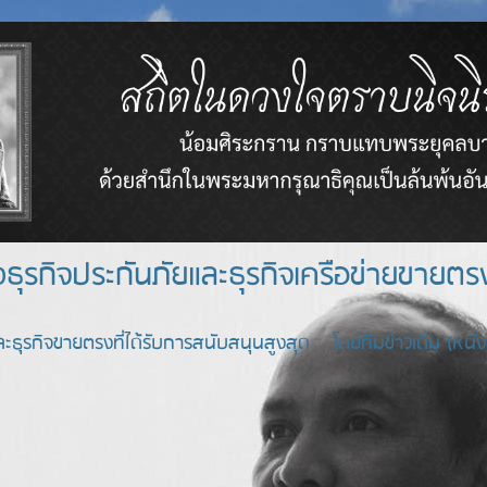
างธุรกิจประกันภัยและธุรกิจเครือข่า
ะธุรกิจขายตรงที่ได้รับการสนับสนุนสูงสุด โดยทีมข่าวเดิม (หนังสื