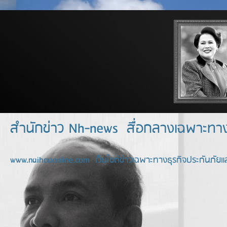
สำนักข่าว Nh-news สื่อกลางเฉพาะท
www.naihouonline.com เว็บไซต์ข่าวเฉพาะทางธุรกิจประกันภัยแล