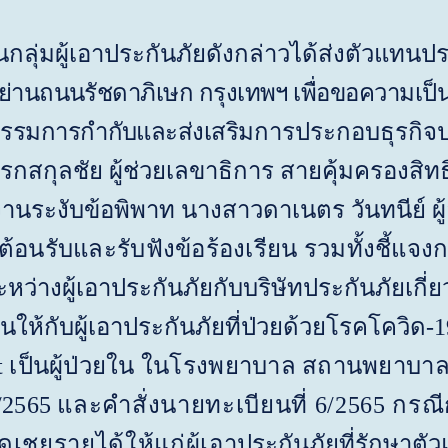
้นกลุ่มผู้เอาประกันภัยดังกล่าวได้ส่งตัวแทน
ย่านถนนรัชดาภิเษก กรุงเทพฯ เพื่อขอความเป็
รรมการกำกับและส่งเสริม
การประกอบธุรกิจป
รกสกุลชัย ผู้ช่วยเลขาธิการ สายคุ้มครองสิทธ
านระงับข้อพิพาท นางสาวดาเนตร วันทนีย์ ผ
รต้อนรับและรับฟังข้อร้องเรียน รวมทั้งชี
หว่างผู้เอาประกันภัยกับบริษัทประกันภัยเกี
ห้กับผู้เอาประกันภัยที่ป่วยด้วยโรคโควิด-
t
เป็นผู้ป่วยใน ในโรงพยาบาล สถานพยาบา
5/2565
และคำสั่งนายทะเบียนที่ 6/2565 กร
ดเชยรายได้ให้แก่ผู้เอา
ประกันภัยที่รักษาตั