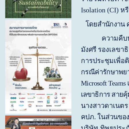
Isolation (CI)
หร
โดยสำนักงาน คป
ความคืบห
มังศรี
รองเลขาธิ
การประชุมเพื่อ
กรณีค่ารักษาพย
Microsoft
Teams
เลขาธิการ สายคุ
นางสาวดาเนตร ว
คปภ. ในส่วนของบ
บริษัท ทิพยประก