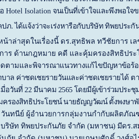
ือ
Hotel Isolation
จนเป็นที่เข้าใจและพึงพอใจขอ
ภ. ได้แจ้งว่าจะเร่งหารือกับบริษัท ทิพยประกั
น้าล่าสุดในเรื่องนี้ ดร.สุทธิพล ทวีชัยการ
การ ด้านกฎหมาย คดี และคุ้มครองสิทธิประ
ติดตามและ
พิจารณาแนวทางแก้ไขปัญหาข้อร้องเ
าบาล ค่าชดเชยรายวันและค่าชดเชยรายได้ ตา
เมื่อวันที่ 22 มีนาคม 2565 โดยมี
ผู้เข้าร่วมประช
้มครองสิทธิประโยชน์ นายธัญญวัฒน์ ตั้งพงษาพ
ันทนีย์ ผู้อำนวยการกลุ่มงานกำกับผลิตภัณ
ริษัท ทิพยประกันภัย จำกัด (มหาชน) มีดร.ส
ันภัย จำกัด (มหาชน) นายเกษมศักดิ์ วงศ์อุ