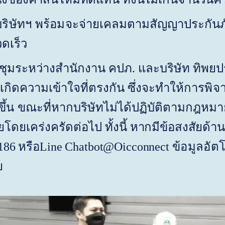
ริษัทฯ พร้อม
จะจ่ายเคลมตามสัญญาประกันภัยใ
ดเร็ว
ุมระหว่างสำนักงาน คปภ. และบริษัท ทิพยปร
ห้เกิดความเข้าใจที่ตรงกัน ซึ่งจะทำให้
การพิจ
ขึ้น
ขณะที่หากบริษัทไม่ได้ปฏิบัติตามกฎหมายท
ยโดยเคร่งครัดต่อไ
ป
ทั้งนี้ หากมีข้อสงสัยด
186 หรือ
Line Chatbot@Oicconnect
ข้อมูลอัตโ
ย