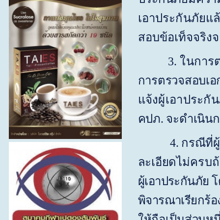
เอาประกันภัยแล
สอบข้อเท็จจริง
3. ในการ
การตรวจสอบเอก
แจ้งผู้เอาประกั
คปภ. จะดำเนินก
4. กรณีที
ละเอียด
ไม่ครบถ
ผู้เอาประกันภัย โ
พิจารณาเรียกร้
ให้ถือเป็นส่วนห