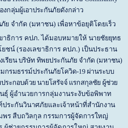
งกลุ่มผู้เอาประกันภัยดังกล่าว
นภัย
จำกัด (มหาชน) เพื่อหาข้อยุติโดยเร็ว
 เลขาธิการ คปภ. ได้มอบหมายให้
นายชัยยุทธ
โยชน์ (รองเลขาธิการ คปภ.) เป็นประธาน
รียน บริษัท ทิพยประกันภัย จำกัด (มหาชน)
มกรมธรรม์ประกันภัยโควิด-19 ผ่านระบบ
ุมประกอบด้วย นายโสรัจจ์ แรกสกุลชัย ผู้ช่วย
ัน
ธุ์
ผู้อำนวยการกลุ่มงานระงับข้อพิพาท
ฑ์ประกันวินาศภัยและ
เจ้าหน้าที่สำนักงาน
มพร สืบถวิลกุล กรรมการผู้จัดการใหญ่
ไร ผู้ช่วยกรรมการผู้จัดการใหญ่ สายงาน