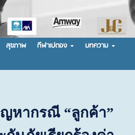
สุขภาพ
กีฬาเปตอง
บทความ
ปัญหากรณี “ลูกค้า”