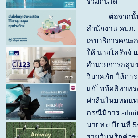
ร่วมกันได้
ต่อจากนั
สำนักงาน คปภ.
เลขาธิการคณะก
ให้ นายโสรัจจ์ แ
อำนวยการกลุ่มง
วินาศภัย ให้กา
แก้ไขข้อพิพาทระ
ค่าสินไหมทดแทนใ
กรณีมีการ
admi
นายทะเบียนที่ 
รายวันหรือค่าช