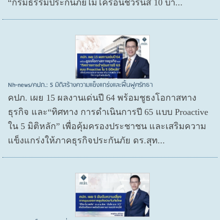
“กรมธรรม์ประกันภัยไมโครอินชัวรันส์ 10 บา...
Nh-news/คปภ.: 5 มิติสร้างความแข็งแกร่งและฟื้นฟูศรัทธา
คปภ. เผย 15 ผลงานเด่นปี 64 พร้อมชูธงโอกาสทาง
ธุรกิจ และ“ทิศทาง การดำเนินการปี 65 แบบ Proactive
ใน 5 มิติหลัก” เพื่อคุ้มครองประชาชน และเสริมความ
แข็งแกร่งให้ภาคธุรกิจประกันภัย ดร.สุท...