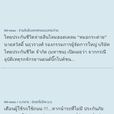
Nh-news : จ่ายสินไหมทดแทนหมอกระต่าย
ไทยประกันชีวิตจ่ายสินไหมฮอตเคลม “หมอกระต่าย”
นายสวัสดิ์ นฤวรวงศ์ รองกรรมการผู้จัดการใหญ่ บริษัท
ไทยประกันชีวิต จำกัด (มหาชน) เปิดเผยว่า จากกรณี
อุบัติเหตุรถจักรยานยนต์บิ๊กไบค์ชน...
Nh-news / บ.กลาง : ขับรถไม่มีพ.ร.บ.
เตือนผู้ใช้รถใช้ถนน !!!...หากนำรถที่ไม่มี ประกันภัย