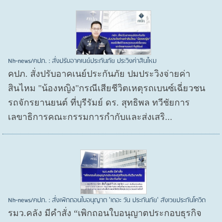
Nh-news/คปภ. : สั่งปรับอาคเนย์ประกันภัย ประวิงค่าสินไหม
คปภ. สั่งปรับอาคเนย์ประกันภัย ปมประวิงจ่ายค่า
สินไหม "น้องหญิง"กรณีเสียชีวิตเหตุรถเบนซ์เฉี่ยวชน
รถจักรยานยนต์ ที่บุรีรัมย์ ดร. สุทธิพล ทวีชัยการ
เลขาธิการคณะกรรมการกำกับและส่งเสริ...
Nh-news/คปภ. : สั่งเพิกถอนใบอนุญาต 'เดอะ วัน ประกันภัย' สังเวยประกันโควิด
รมว.คลัง มีคำสั่ง “เพิกถอนใบอนุญาตประกอบธุรกิจ