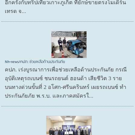
อีกครั้งกับทริปเที่ยวเกาะภูเก็ต ที่ยักษ์ขายตรงโมเดิร์น
เทรด จ...
Nh-news/คปภ: ช่วยเหลือด้านประกันภัย
คปภ. เร่งบูรณาการเพื่อช่วยเหลือด้านประกันภัย กรณี
อุบัติเหตุรถเบนซ์ ชนรถยนต์ ฮอนด้า เสียชีวิต 3 ราย
บนทางด่วนขั้นที่ 2 อโศก-ศรีนครินทร์ เผยรถเบนซ์ ทำ
ประกันภัยภัย พ.ร.บ. และภาคสมัครใ...