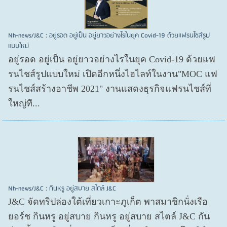
Nh-news/J&C : อยู่รอด อยู่เป็น อยู่ยาวอย่างไรในยุค Covid-19 ด้วยแฟรนไชส์รูป
แบบใหม่
อยู่รอด อยู่​เป็น อยู่​ยาวอย่างไรในยุค Covid​-19 ด้วยแฟ
รนไชส์​รูปแบบใหม่ เปิดอีกหนึ่งไฮไลท์ในงาน"MOC แฟ
รนไชส์สร้างอาชีพ 2021" งานแสดงธุรกิจแฟรนไชส์ที่
ใหญ่ที...
Nh-news/J&C : กินหรู อยู่สบาย สไตล์ J&C
J&C จัดทริปล่องใต้เที่ยวเกาะภูเก็ต พาสมาชิกนั่งเรือ
ยอร์ช กินหรู อยู่สบาย กินหรู อยู่สบาย สไตล์ J&C กัน