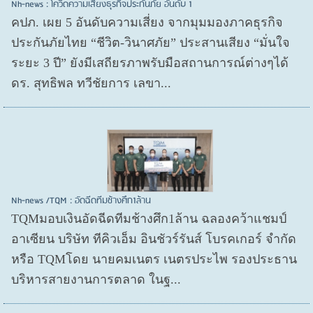
Nh-news : โควิดความเสี่ยงธุรกิจประกันภัย อันดับ 1
คปภ. เผย 5 อันดับความเสี่ยง จากมุมมองภาคธุรกิจ
ประกันภัยไทย “ชีวิต-วินาศภัย” ประสานเสียง “มั่นใจ
ระยะ 3 ปี” ยังมีเสถียรภาพรับมือสถานการณ์ต่างๆได้
ดร. สุทธิพล ทวีชัยการ เลขา...
Nh-news /TQM : อัดฉีดทีมช้างศึก1ล้าน
TQMมอบเงินอัดฉีดทีมช้างศึก1ล้าน ฉลองคว้าแชมป์
อาเซียน บริษัท ทีคิวเอ็ม อินชัวร์รันส์ โบรคเกอร์ จำกัด
หรือ TQMโดย นายคมเนตร เนตรประไพ รองประธาน
บริหารสายงานการตลาด ในฐ...