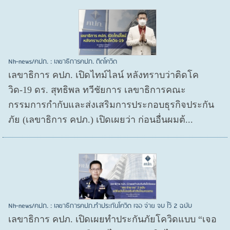
Nh-news/คปภ. : เลขาธิการคปภ. ติดโควิด
เลขาธิการ คปภ. เปิดไทม์ไลน์ หลังทราบว่าติดโค
วิด-19 ดร. สุทธิพล ทวีชัยการ เลขาธิการคณะ
กรรมการกำกับและส่งเสริมการประกอบธุรกิจประกัน
ภัย (เลขาธิการ คปภ.) เปิดเผยว่า ก่อนอื่นผมต้...
Nh-news/คปภ. : เลขาธิการคปภ.ทำประกันโควิด เจอ จ่าย จบ ไว้ 2 ฉบับ
เลขาธิการ คปภ. เปิดเผยทำประกันภัยโควิดแบบ “เจอ