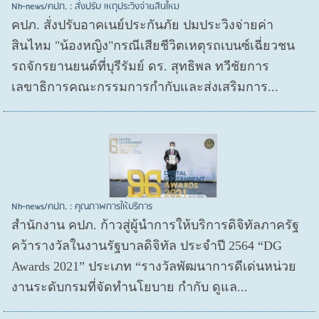
Nh-news/คปภ. : สั่งปรับ เหตุประวิงจ่ายสินไหม
คปภ. สั่งปรับอาคเนย์ประกันภัย ปมประวิงจ่ายค่า
สินไหม "น้องหญิง"กรณีเสียชีวิตเหตุรถเบนซ์เฉี่ยวชน
รถจักรยานยนต์ที่บุรีรัมย์ ดร. สุทธิพล ทวีชัยการ
เลขาธิการคณะกรรมการกำกับและส่งเสริมการ...
Nh-news/คปภ. : คุณภาพการให้บริการ
สำนักงาน คปภ. ก้าวสู่ผู้นำการให้บริการดิจิทัลภาครัฐ
คว้ารางวัลในงานรัฐบาลดิจิทัล ประจำปี 2564 “DG
Awards 2021” ประเภท “รางวัลพัฒนาการดีเด่นหน่วย
งานระดับกรมที่จัดทำนโยบาย กำกับ ดูแล...