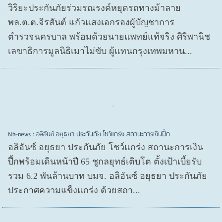
วิริยะประกันภัยร่วมรณรงค์หยุดรถทางม้าลาย
พล.ต.ต.จิรสันต์ แก้วแสงเอกรองผู้บัญชาการ
ตำรวจนครบาล พร้อมด้วยนายแพทย์แท้จริง ศิริพานิช
เลขาธิการมูลนิธิเมาไม่ขับ ผู้แทนกรุงเทพมหาน...
Nh-news : อลิอันซ์ อยุธยา ประกันภัย โชว์แกร่ง สถานะการเงินปึ้ก
อลิอันซ์ อยุธยา ประกันภัย โชว์แกร่ง สถานะการเงิน
ปึ้กพร้อมเดินหน้าปี 65 ชูกลยุทธ์เติบโต ตั้งเป้าเบี้ยรับ
รวม 6.2 พันล้านบาท บมจ. อลิอันซ์ อยุธยา ประกันภัย
ประกาศความแข็งแกร่ง ด้วยสถา...