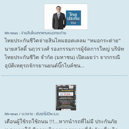
Nh-news : จ่ายสินไหมทดแทนหมอกระต่าย
ไทยประกันชีวิตจ่ายสินไหมฮอตเคลม “หมอกระต่าย”
นายสวัสดิ์ นฤวรวงศ์ รองกรรมการผู้จัดการใหญ่ บริษัท
ไทยประกันชีวิต จำกัด (มหาชน) เปิดเผยว่า จากกรณี
อุบัติเหตุรถจักรยานยนต์บิ๊กไบค์ชน...
Nh-news / บ.กลาง : ขับรถไม่มีพ.ร.บ.
เตือนผู้ใช้รถใช้ถนน !!!...หากนำรถที่ไม่มี ประกันภัย