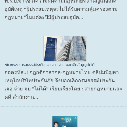
พ.ร.บ.มาใช้ มีความผิดตามกฎหมายที่สำคัญเมื่อเกิด
อุบัติเหตุ “ผู้ประสบเหตุจะไม่ได้รับความคุ้มครองตาม
กฎหมาย”ในแต่ละปีมีผู้ประสบอุบัต...
Nh-news : กรมธรรม์ประกัน เจอ จ่าย จ่าย บอกเลิกสัญญาไม่ได้
ถอดรหัส..! กฎกติกาสากล-กฎหมายไทย คลี่ปมปัญหา
เหตุใดบริษัทประกันภัย จึงบอกเลิกกรมธรรม์ประกัน
เจอ จ่าย จบ “ไม่ได้” เรียบเรียงโดย : สายกฎหมายและ
คดี สำนักงาน...