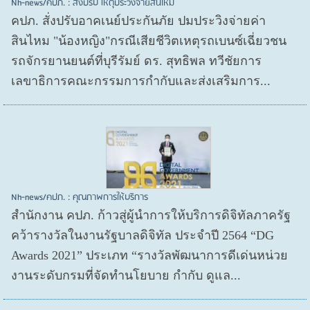
Nh-news/คปภ. : สั่งปรับ เหตุประวิงจ่ายสินไหม
คปภ. สั่งปรับอาคเนย์ประกันภัย ปมประวิงจ่ายค่า
สินไหม "น้องหญิง"กรณีเสียชีวิตเหตุรถเบนซ์เฉี่ยวชน
รถจักรยานยนต์ที่บุรีรัมย์ ดร. สุทธิพล ทวีชัยการ
เลขาธิการคณะกรรมการกำกับและส่งเสริมการ...
Nh-news/คปภ. : คุณภาพการให้บริการ
สำนักงาน คปภ. ก้าวสู่ผู้นำการให้บริการดิจิทัลภาครัฐ
คว้ารางวัลในงานรัฐบาลดิจิทัล ประจำปี 2564 “DG
Awards 2021” ประเภท “รางวัลพัฒนาการดีเด่นหน่วย
งานระดับกรมที่จัดทำนโยบาย กำกับ ดูแล...