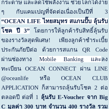
กระดาษ และลดใช้พลังงาน ช่วยโลกได้ง่าย
ๆ กับแคมเปญที่จัดต่อเนื่องเป็นปีที่
3
“
OCEAN LIFE
ไทยสมุทร สแกนปั๊บ ลุ้นรับ
โชค ปี
3
”
โดยการให้ลูกค้ารับสิทธิ์ลุ้นรับ
ของรางวัลสุดพิเศษ
!
เพียงลูกค้าชำระเบี้ย
ประกันภัยปีต่อ ด้วยการสแกน
QR Code
ผ่านช่องทาง
Mobile Banking
และ
ลง
ทะเบียน
OCEAN CONNECT
ผ่าน
LINE
@oceanlife
หรือ
OCEAN CLUB
APPLICATION
ก็สามารถลุ้นรับโชค
2
ต่อ
ตลอดปี ต่อที่
1
ลุ้นรับ
E-Voucher
จาก
Big
C
มูลค่า
300
บาท จำนวน
400
รางวัล รวม