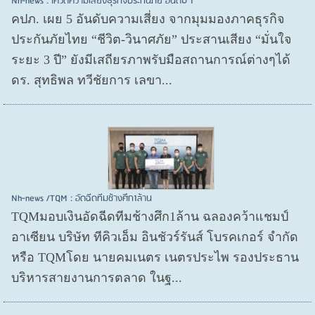
Nh-news : โควิดความเสี่ยงธุรกิจประกันภัย อันดับ 1
คปภ. เผย 5 อันดับความเสี่ยง จากมุมมองภาคธุรกิจ
ประกันภัยไทย “ชีวิต-วินาศภัย” ประสานเสียง “มั่นใจ
ระยะ 3 ปี” ยังมีเสถียรภาพรับมือสถานการณ์ต่างๆได้
ดร. สุทธิพล ทวีชัยการ เลขา...
Nh-news /TQM : อัดฉีดทีมช้างศึก1ล้าน
TQMมอบเงินอัดฉีดทีมช้างศึก1ล้าน ฉลองคว้าแชมป์
อาเซียน บริษัท ทีคิวเอ็ม อินชัวร์รันส์ โบรคเกอร์ จำกัด
หรือ TQMโดย นายคมเนตร เนตรประไพ รองประธาน
บริหารสายงานการตลาด ในฐ...