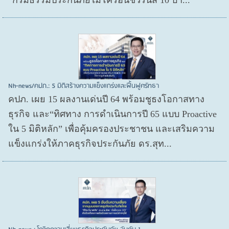
“กรมธรรม์ประกันภัยไมโครอินชัวรันส์ 10 บา...
Nh-news/คปภ.: 5 มิติสร้างความแข็งแกร่งและฟื้นฟูศรัทธา
คปภ. เผย 15 ผลงานเด่นปี 64 พร้อมชูธงโอกาสทาง
ธุรกิจ และ“ทิศทาง การดำเนินการปี 65 แบบ Proactive
ใน 5 มิติหลัก” เพื่อคุ้มครองประชาชน และเสริมความ
แข็งแกร่งให้ภาคธุรกิจประกันภัย ดร.สุท...