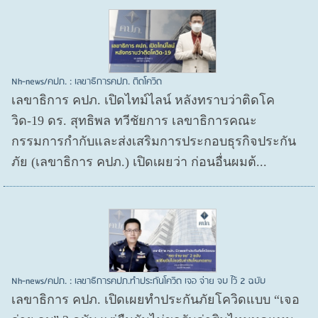
Nh-news/คปภ. : เลขาธิการคปภ. ติดโควิด
เลขาธิการ คปภ. เปิดไทม์ไลน์ หลังทราบว่าติดโค
วิด-19 ดร. สุทธิพล ทวีชัยการ เลขาธิการคณะ
กรรมการกำกับและส่งเสริมการประกอบธุรกิจประกัน
ภัย (เลขาธิการ คปภ.) เปิดเผยว่า ก่อนอื่นผมต้...
Nh-news/คปภ. : เลขาธิการคปภ.ทำประกันโควิด เจอ จ่าย จบ ไว้ 2 ฉบับ
เลขาธิการ คปภ. เปิดเผยทำประกันภัยโควิดแบบ “เจอ