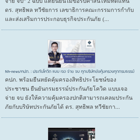
จ่าย จบ” 2 ฉบับ แต่ยืนยันไม่ขอรับค่าสินไหมทดแทน
ดร. สุทธิพล ทวีชัยการ เลขาธิการคณะกรรมการกำกับ
และส่งเสริมการประกอบธุรกิจประกันภัย (...
Nh-news/คปภ. : ประกันโควิด แบบ เจอ จ่าย จบ ทุกบริษัทยังคุ้มครองทุกกรมธรรม์
คปภ. พร้อมยืนหยัดคุ้มครองสิทธิประโยชน์ของ
ประชาชน ยืนยันกรมธรรม์ประกันภัยโควิด แบบเจอ
จ่าย จบ ยังให้ความคุ้มครองปกติสามารถเคลมประกัน
ภัยกับบริษัทประกันภัยได้ ดร. สุทธิพล ทวีชัยกา...