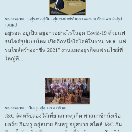
Nh-news/J&C : อยู่รอด อยู่เป็น อยู่ยาวอย่างไรในยุค Covid-19 ด้วยแฟรนไชส์รูป
แบบใหม่
อยู่รอด อยู่​เป็น อยู่​ยาวอย่างไรในยุค Covid​-19 ด้วยแฟ
รนไชส์​รูปแบบใหม่ เปิดอีกหนึ่งไฮไลท์ในงาน"MOC แฟ
รนไชส์สร้างอาชีพ 2021" งานแสดงธุรกิจแฟรนไชส์ที่
ใหญ่ที...
Nh-news/J&C : กินหรู อยู่สบาย สไตล์ J&C
J&C จัดทริปล่องใต้เที่ยวเกาะภูเก็ต พาสมาชิกนั่งเรือ
ยอร์ช กินหรู อยู่สบาย กินหรู อยู่สบาย สไตล์ J&C กัน