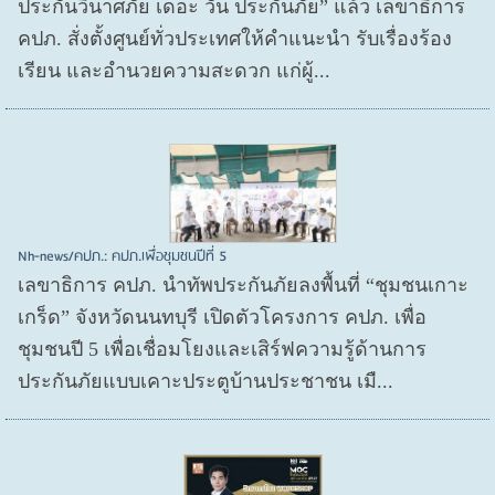
ประกันวินาศภัย เดอะ วัน ประกันภัย” แล้ว เลขาธิการ
คปภ. สั่งตั้งศูนย์ทั่วประเทศให้คำแนะนำ รับเรื่องร้อง
เรียน และอำนวยความสะดวก แก่ผู้...
Nh-news/คปภ.: คปภ.เพื่อชุมชนปีที่ 5
เลขาธิการ คปภ. นำทัพประกันภัยลงพื้นที่ “ชุมชนเกาะ
เกร็ด” จังหวัดนนทบุรี เปิดตัวโครงการ คปภ. เพื่อ
ชุมชนปี 5 เพื่อเชื่อมโยงและเสิร์ฟความรู้ด้านการ
ประกันภัยแบบเคาะประตูบ้านประชาชน เมื...