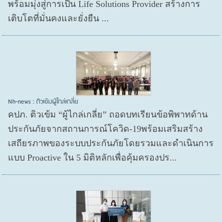
พร้อมมุ่งสู่การเป็น Life Solutions Provider สร้างการ
เติบโตที่มั่นคงและยั่งยืน ...
Nh-news : ติวเข้มผู้ไกล่เกลี่ย
คปภ. ติวเข้ม “ผู้ไกล่เกลี่ย” ถอดบทเรียนข้อพิพาทด้าน
ประกันภัยจากสถานการณ์โควิด-19พร้อมเสริมสร้าง
เสถียรภาพของระบบประกันภัยโดยรวมและดำเนินการ
แบบ Proactive ใน 5 มิติหลักเพื่อคุ้มครองปร...