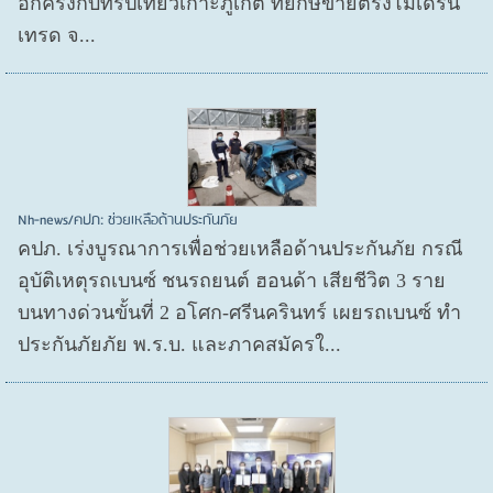
อีกครั้งกับทริปเที่ยวเกาะภูเก็ต ที่ยักษ์ขายตรงโมเดิร์น
เทรด จ...
Nh-news/คปภ: ช่วยเหลือด้านประกันภัย
คปภ. เร่งบูรณาการเพื่อช่วยเหลือด้านประกันภัย กรณี
อุบัติเหตุรถเบนซ์ ชนรถยนต์ ฮอนด้า เสียชีวิต 3 ราย
บนทางด่วนขั้นที่ 2 อโศก-ศรีนครินทร์ เผยรถเบนซ์ ทำ
ประกันภัยภัย พ.ร.บ. และภาคสมัครใ...