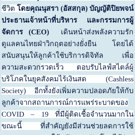
ชีวิต
โดย
คุณนุสรา
(
อัสสกุล
)
บัญญัติปิยพจน์
ประธานเจ้าหน้าที่บริหาร และกรรมการผู้
จัดการ (
CEO
)
เดินหน้าส่งพลังความรัก
ดูแลคนไทยฝ่าวิกฤตอย่างยั่งยืน โดยได้
สนับสนุนให้ลูกค้า
ใช้บริการดิจิทัล
เพื่อ
ความสะดวก
รวดเร็ว ตอบรับไลฟ์สไตล์ผู้
บริโภคในยุคสังคมไร้เงินสด (
Cashless
Society)
อีกทั้งยัง
เพิ่มความปลอดภัยให้กับ
ลูกค้า
จากสถานการณ์การแพร่ระบาดของ
COVID – 19
ที่มีผู้ติดเชื้อจำนวนมากใน
ขณะนี้
ที่สำคัญยังมีส่วนช่วยลดการใช้