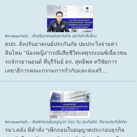
Nh-news/คปภ. : สั่งปรับอาคเนย์ประกันภัย ประวิงค่าสินไหม
คปภ. สั่งปรับอาคเนย์ประกันภัย ปมประวิงจ่ายค่า
สินไหม "น้องหญิง"กรณีเสียชีวิตเหตุรถเบนซ์เฉี่ยวชน
รถจักรยานยนต์ ที่บุรีรัมย์ ดร. สุทธิพล ทวีชัยการ
เลขาธิการคณะกรรมการกำกับและส่งเสริ...
Nh-news/คปภ. : สั่งเพิกถอนใบอนุญาต 'เดอะ วัน ประกันภัย' สังเวยประกันโควิด
รมว.คลัง มีคำสั่ง “เพิกถอนใบอนุญาตประกอบธุรกิจ